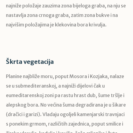
najniže položaje zauzima zona bijeloga graba, na nju se
nastavlja zona crnoga graba, zatim zona bukve i na
najvišim položajima je klekovina bora krivulja.
Škrta vegetacija
Planine najbliže moru, poput Mosora i Kozjaka, nalaze
se u submediteranskoj, a najniži dijelovi čak u
eumeditarenskoj zoni pa rastu hrast dub, šume tršlje i
alepskog bora. No većina šuma degradirana je u šikare
(dračici i garizi). Vladaju ogoljeli kamenjarski travnjaci
s ponekim grmom, različitih zajednica, poput smilice i