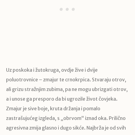
Uz poskoka i žutokruga, ovdje žive i dvije
poluotrovnice – zmajur te crnokrpica. Stvaraju otrov,
ali grizu stražnjim zubima, pa ne mogu ubrizgati otrov,
a i unose ga presporo da bi ugrozile život čovjeka.
Zmajur je sive boje, kruta držanja i pomalo
zastrašujućeg izgleda, s „obrvom“ iznad oka. Prilično
agresivna zmija glasno i dugo sikće. Najbrža je od svih