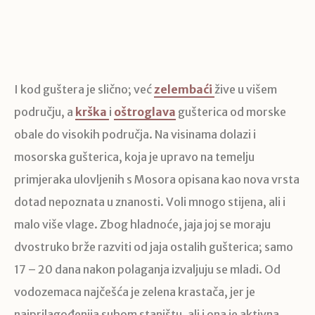
I kod guštera je slično; već
zelembaći
žive u višem
području, a
krška
i
oštroglava
gušterica od morske
obale do visokih područja. Na visinama dolazi i
mosorska gušterica, koja je upravo na temelju
primjeraka ulovljenih s Mosora opisana kao nova vrsta
dotad nepoznata u znanosti. Voli mnogo stijena, ali i
malo više vlage. Zbog hladnoće, jaja joj se moraju
dvostruko brže razviti od jaja ostalih gušterica; samo
17 – 20 dana nakon polaganja izvaljuju se mladi. Od
vodozemaca najčešća je zelena krastača, jer je
najprilagođenija suhom staništu, ali i ona je aktivna