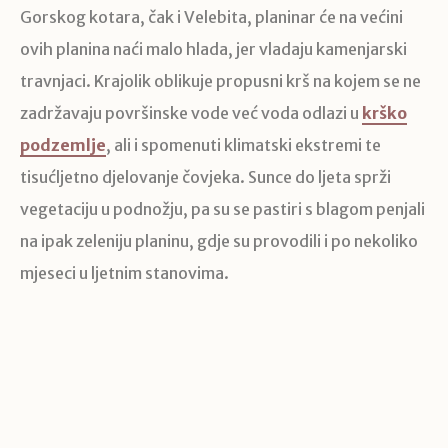
Gorskog kotara, čak i Velebita, planinar će na većini
ovih planina naći malo hlada, jer vladaju kamenjarski
travnjaci. Krajolik oblikuje propusni krš na kojem se ne
zadržavaju površinske vode već voda odlazi u
krško
podzemlje
, ali i spomenuti klimatski ekstremi te
tisućljetno djelovanje čovjeka. Sunce do ljeta sprži
vegetaciju u podnožju, pa su se pastiri s blagom penjali
na ipak zeleniju planinu, gdje su provodili i po nekoliko
mjeseci u ljetnim stanovima.