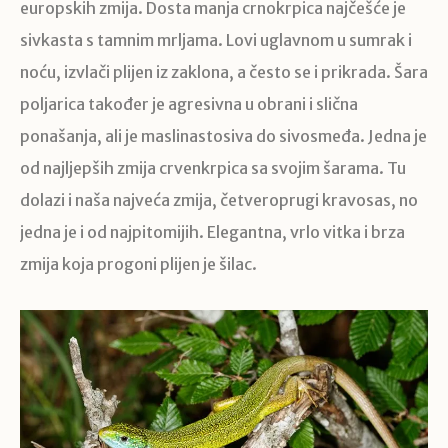
europskih zmija. Dosta manja crnokrpica najčešće je
sivkasta s tamnim mrljama. Lovi uglavnom u sumrak i
noću, izvlači plijen iz zaklona, a često se i prikrada. Šara
poljarica također je agresivna u obrani i slična
ponašanja, ali je maslinastosiva do sivosmeđa. Jedna je
od najljepših zmija crvenkrpica sa svojim šarama. Tu
dolazi i naša najveća zmija, četveroprugi kravosas, no
jedna je i od najpitomijih. Elegantna, vrlo vitka i brza
zmija koja progoni plijen je šilac.