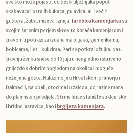
sve što može pojesti, od beskralježnjaka poput
skakavaca i ostalih kukaca, gujavica, ali i većih
guštera, žaba, miševa i zmija.
Jarebica kamenjarka
sa
svojim šarenim perjem skrovito korača kamenjarom i
travom u potrazi za izdancima biljaka, sjemenkama,
bobicama, ljeti i kukcima. Pari se potkraj ožujka, pa u
travnju ženka snese do 16 jaja u neugledno i skriveno
gnijezdo s dobrim pogledom na okolicu i moguće
neželjene goste. Nalazimo je u Hrvatskom primorju i
Dalmaciji, na obali, otocima i u zaleđu, od razine mora
do planinskih predjela. Strme litice stanište su daurske
i hridne lastavice, kao i
brgljeza kamenjara
.