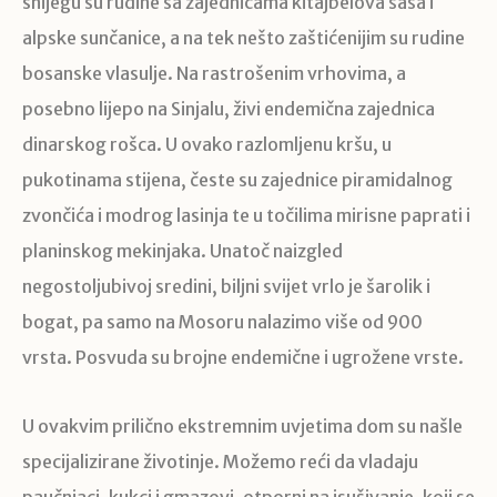
snijegu su rudine sa zajednicama kitajbelova šaša i
alpske sunčanice, a na tek nešto zaštićenijim su rudine
bosanske vlasulje. Na rastrošenim vrhovima, a
posebno lijepo na Sinjalu, živi endemična zajednica
dinarskog rošca. U ovako razlomljenu kršu, u
pukotinama stijena, česte su zajednice piramidalnog
zvončića i modrog lasinja te u točilima mirisne paprati i
planinskog mekinjaka. Unatoč naizgled
negostoljubivoj sredini, biljni svijet vrlo je šarolik i
bogat, pa samo na Mosoru nalazimo više od 900
vrsta. Posvuda su brojne endemične i ugrožene vrste.
U ovakvim prilično ekstremnim uvjetima dom su našle
specijalizirane životinje. Možemo reći da vladaju
paučnjaci, kukci i gmazovi, otporni na isušivanje, koji se