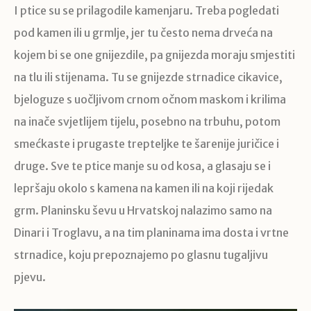
I ptice su se prilagodile kamenjaru. Treba pogledati
pod kamen ili u grmlje, jer tu često nema drveća na
kojem bi se one gnijezdile, pa gnijezda moraju smjestiti
na tlu ili stijenama. Tu se gnijezde strnadice cikavice,
bjeloguze s uočljivom crnom očnom maskom i krilima
na inače svjetlijem tijelu, posebno na trbuhu, potom
smećkaste i prugaste trepteljke te šarenije juričice i
druge. Sve te ptice manje su od kosa, a glasaju se i
lepršaju okolo s kamena na kamen ili na koji rijedak
grm. Planinsku ševu u Hrvatskoj nalazimo samo na
Dinari i Troglavu, a na tim planinama ima dosta i vrtne
strnadice, koju prepoznajemo po glasnu tugaljivu
pjevu.