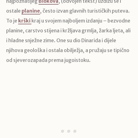
najpoznatijeg
Biokova
, (odvojen tekst) uzdižu se i
ostale
planine
, često izvan glavnih turističkih puteva.
To je
krški
kraj u svojem najboljem izdanju – bezvodne
planine, carstvo stijena i kržljava grmlja, žarka ljeta, ali
i hladne snježne zime. One su dio Dinarida i dijele
njihova geološka i ostala obilježja, a pružaju se tipično
od sjeverozapada prema jugoistoku.