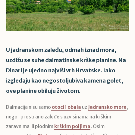
U jadranskom zaleđu, odmah iznad mora,
uzdižu se suhe dalmatinske krške planine. Na
Dinari je ujedno najviši vrh Hrvatske. Iako
izgledaju kao negostoljubiva kamena golet,
ove planine obiluju životom.
Dalmacija nisu samo
otoci i obala
uz
Jadransko more
,
nego i prostrano zaleđe s uzvisinama na krškim
zaravnima ili plodnim
krškim poljima
. Osim