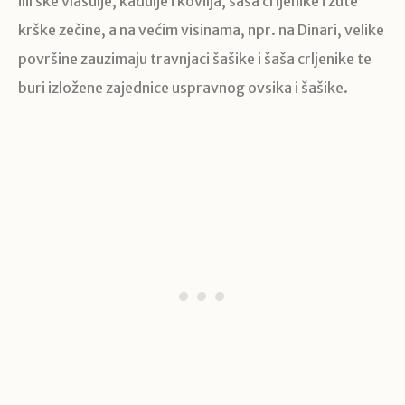
ilirske vlasulje, kadulje i kovilja, šaša crljenike i žute
krške zečine, a na većim visinama, npr. na Dinari, velike
površine zauzimaju travnjaci šašike i šaša crljenike te
buri izložene zajednice uspravnog ovsika i šašike.