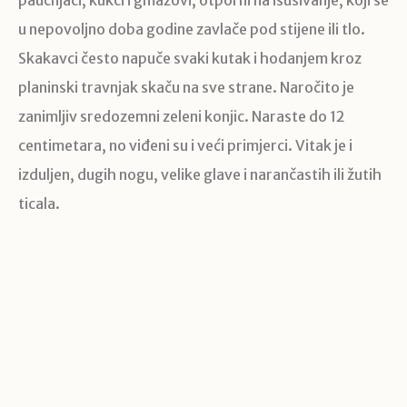
u nepovoljno doba godine zavlače pod stijene ili tlo.
Skakavci često napuče svaki kutak i hodanjem kroz
planinski travnjak skaču na sve strane. Naročito je
zanimljiv sredozemni zeleni konjic. Naraste do 12
centimetara, no viđeni su i veći primjerci. Vitak je i
izduljen, dugih nogu, velike glave i narančastih ili žutih
ticala.