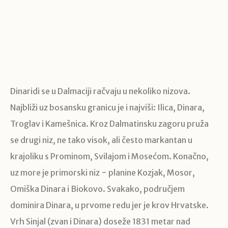
Dinaridi se u Dalmaciji račvaju u nekoliko nizova.
Najbliži uz bosansku granicu je i najviši: Ilica, Dinara,
Troglav i Kamešnica. Kroz Dalmatinsku zagoru pruža
se drugi niz, ne tako visok, ali često markantan u
krajoliku s Prominom, Svilajom i Mosećom. Konačno,
uz more je primorski niz − planine Kozjak, Mosor,
Omiška Dinara i Biokovo. Svakako, područjem
dominira Dinara, u prvome redu jer je krov Hrvatske.
Vrh Sinjal (zvan i Dinara) doseže 1831 metar nad