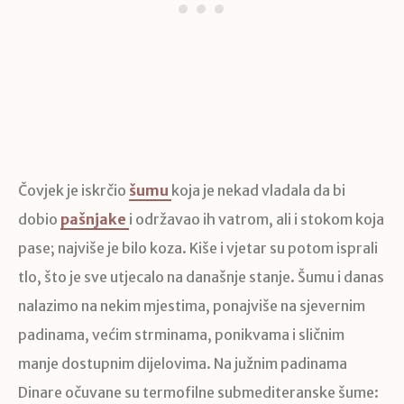
Čovjek je iskrčio
šumu
koja je nekad vladala da bi
dobio
pašnjake
i održavao ih vatrom, ali i stokom koja
pase; najviše je bilo koza. Kiše i vjetar su potom isprali
tlo, što je sve utjecalo na današnje stanje. Šumu i danas
nalazimo na nekim mjestima, ponajviše na sjevernim
padinama, većim strminama, ponikvama i sličnim
manje dostupnim dijelovima. Na južnim padinama
Dinare očuvane su termofilne submediteranske šume: