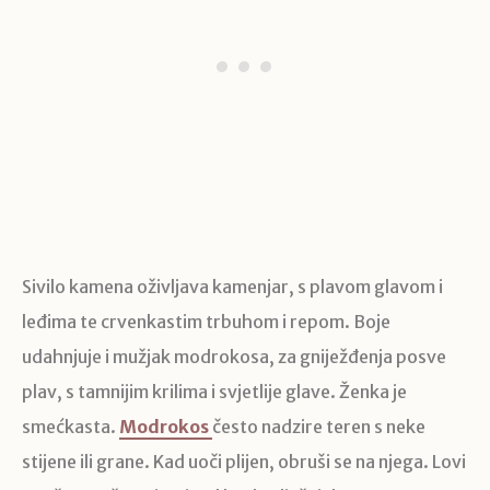
Sivilo kamena oživljava kamenjar, s plavom glavom i
leđima te crvenkastim trbuhom i repom. Boje
udahnjuje i mužjak modrokosa, za gniježđenja posve
plav, s tamnijim krilima i svjetlije glave. Ženka je
smećkasta.
Modrokos
često nadzire teren s neke
stijene ili grane. Kad uoči plijen, obruši se na njega. Lovi