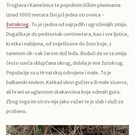
Troglava i Kamešnice te pojedinim ličkim planinama
iznad 1000 metara živi još jedna otrovnica –
žutokrug
. To je i jedna od najrjeđih i ugroženijih zmija.
Dugačka je do pedesetak centimetara, kao i sve ljutice,
kratka i nabijena, od svijetlosive do žute boje, s
tamnom cik-cak šarom duž leđa. Budući da se ta zmija
često sunča sklupčana ukrug, dobila je ime žutokrug.
Populacije su u Hrvatskoj odvojene i male. To je
balkanski endem. Katkad ulovi guštera ili male sisavce,
ali hrani se uglavnom skakavcima koje odmah guta.
Zbog toga im otrov nije jako važan te je slab i služi za
probavu.