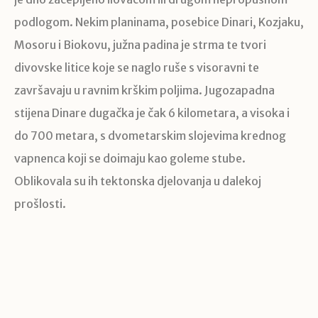
podlogom. Nekim planinama, posebice Dinari, Kozjaku,
Mosoru i Biokovu, južna padina je strma te tvori
divovske litice koje se naglo ruše s visoravni te
završavaju u ravnim krškim poljima. Jugozapadna
stijena Dinare dugačka je čak 6 kilometara, a visoka i
do 700 metara, s dvometarskim slojevima krednog
vapnenca koji se doimaju kao goleme stube.
Oblikovala su ih tektonska djelovanja u dalekoj
prošlosti.