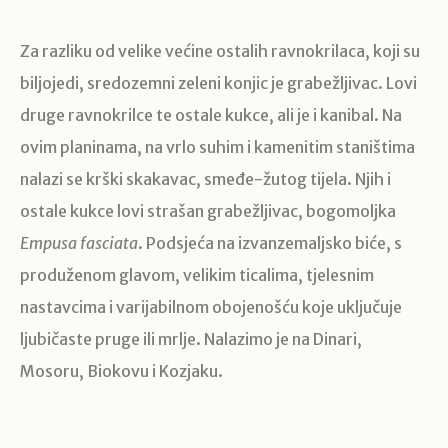
Za razliku od velike većine ostalih ravnokrilaca, koji su
biljojedi, sredozemni zeleni konjic je grabežljivac. Lovi
druge ravnokrilce te ostale kukce, ali je i kanibal. Na
ovim planinama, na vrlo suhim i kamenitim staništima
nalazi se krški skakavac, smeđe-žutog tijela. Njih i
ostale kukce lovi strašan grabežljivac, bogomoljka
Empusa fasciata
. Podsjeća na izvanzemaljsko biće, s
produženom glavom, velikim ticalima, tjelesnim
nastavcima i varijabilnom obojenošću koje uključuje
ljubičaste pruge ili mrlje. Nalazimo je na Dinari,
Mosoru, Biokovu i Kozjaku.