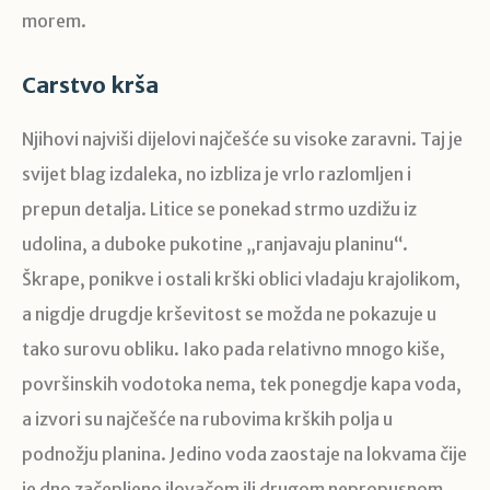
morem.
Carstvo krša
Njihovi najviši dijelovi najčešće su visoke zaravni. Taj je
svijet blag izdaleka, no izbliza je vrlo razlomljen i
prepun detalja. Litice se ponekad strmo uzdižu iz
udolina, a duboke pukotine „ranjavaju planinu“.
Škrape, ponikve i ostali krški oblici vladaju krajolikom,
a nigdje drugdje krševitost se možda ne pokazuje u
tako surovu obliku. Iako pada relativno mnogo kiše,
površinskih vodotoka nema, tek ponegdje kapa voda,
a izvori su najčešće na rubovima krških polja u
podnožju planina. Jedino voda zaostaje na lokvama čije
je dno začepljeno ilovačom ili drugom nepropusnom