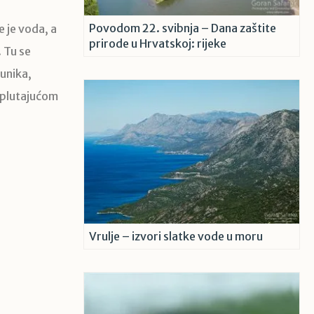
Povodom 22. svibnja – Dana zaštite
e je voda, a
prirode u Hrvatskoj: rijeke
. Tu se
runika,
 plutajućom
Vrulje – izvori slatke vode u moru