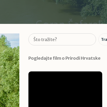
Pretraga
Tra
Pogledajte film o Prirodi Hrvatske