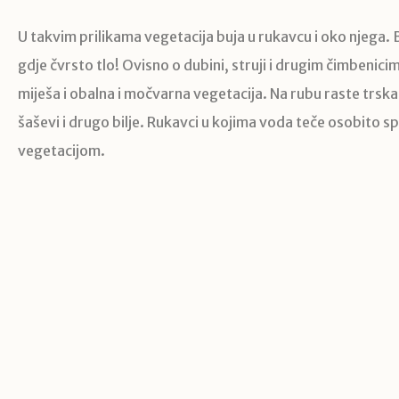
U takvim prilikama vegetacija buja u rukavcu i oko njega. B
gdje čvrsto tlo! Ovisno o dubini, struji i drugim čimbenici
miješa i obalna i močvarna vegetacija. Na rubu raste trska, 
šaševi i drugo bilje. Rukavci u kojima voda teče osobito
vegetacijom.