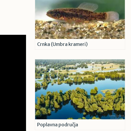
Crnka (Umbra krameri)
Poplavna područja