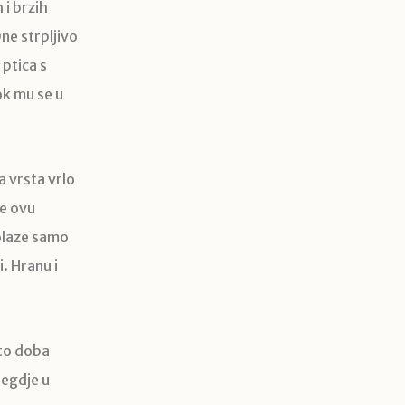
 i brzih
ne strpljivo
ptica s
ok mu se u
a vrsta vrlo
te ovu
dolaze samo
. Hranu i
 to doba
negdje u