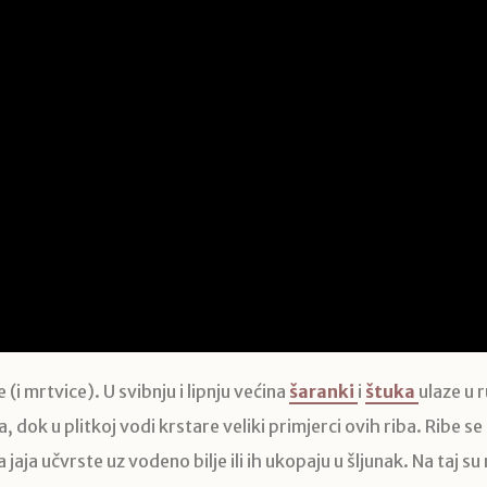
(i mrtvice). U svibnju i lipnju većina
šaranki
i
štuka
ulaze u 
, dok u plitkoj vodi krstare veliki primjerci ovih riba. Ribe s
aja učvrste uz vodeno bilje ili ih ukopaju u šljunak. Na taj su