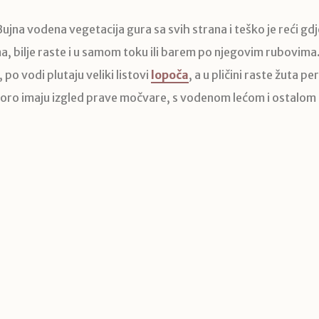
ujna vodena vegetacija gura sa svih strana i teško je reći gdj
ma, bilje raste i u samom toku ili barem po njegovim rubovima
po vodi plutaju veliki listovi
lopoča
, a u pličini raste žuta pe
 sporo imaju izgled prave močvare, s vodenom lećom i ostalom