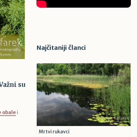
Najčitaniji članci
 Važni su
 obale
i
Mrtvi rukavci