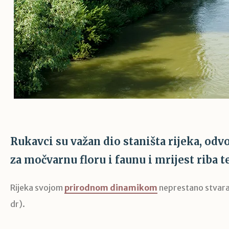
Rukavci su važan dio staništa rijeka, odv
za močvarnu floru i faunu i mrijest riba te
Rijeka svojom
prirodnom dinamikom
neprestano stvara ci
dr).