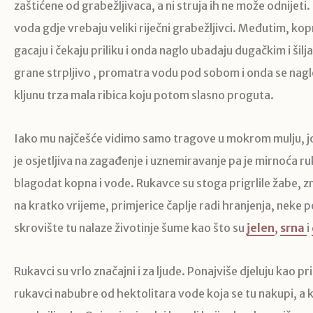
zaštićene od grabežljivaca, a ni struja ih ne može odnijeti. 
voda gdje vrebaju veliki riječni grabežljivci. Međutim, kop
gacaju i čekaju priliku i onda naglo ubadaju dugačkim i šil
grane strpljivo , promatra vodu pod sobom i onda se naglo
kljunu trza mala ribica koju potom slasno proguta.
Iako mu najčešće vidimo samo tragove u mokrom mulju, jo
je osjetljiva na zagađenje i uznemiravanje pa je mirnoća ru
blagodat kopna i vode. Rukavce su stoga prigrlile žabe, z
na kratko vrijeme, primjerice čaplje radi hranjenja, neke 
skrovište tu nalaze životinje šume kao što su
jelen
,
srna
i
Rukavci su vrlo značajni i za ljude. Ponajviše djeluju kao pr
rukavci nabubre od hektolitara vode koja se tu nakupi, a k