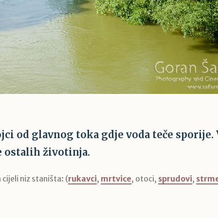
ojci od glavnog toka gdje voda teče sporije.
 ostalih životinja.
jeli niz staništa: (
rukavci
,
mrtvice
, otoci,
sprudovi
,
strme