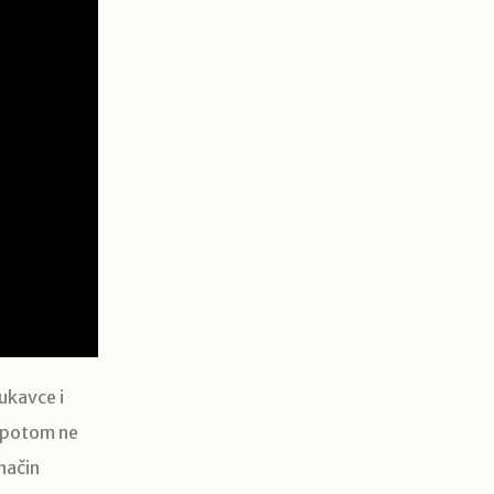
rukavce i
e potom ne
 način