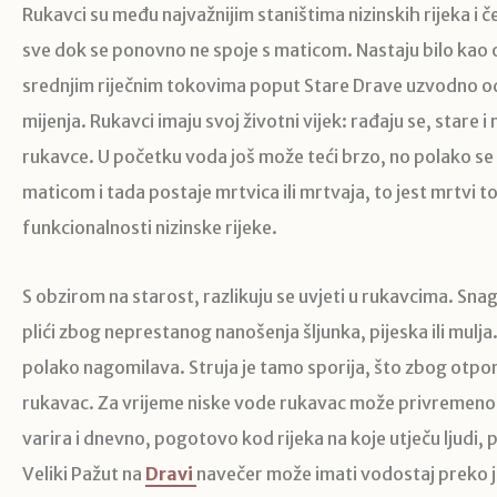
Rukavci su među najvažnijim staništima nizinskih rijeka i č
sve dok se ponovno ne spoje s maticom. Nastaju bilo kao odv
srednjim riječnim tokovima poput Stare Drave uzvodno od V
mijenja. Rukavci imaju svoj životni vijek: rađaju se, sta
rukavce. U početku voda još može teći brzo, no polako se 
maticom i tada postaje mrtvica ili mrtvaja, to jest mrtvi t
funkcionalnosti nizinske rijeke.
S obzirom na starost, razlikuju se uvjeti u rukavcima. Sna
plići zbog neprestanog nanošenja šljunka, pijeska ili mulj
polako nagomilava. Struja je tamo sporija, što zbog otpor
rukavac. Za vrijeme niske vode rukavac može privremeno i
varira i dnevno, pogotovo kod rijeka na koje utječu ljudi,
Veliki Pažut na
Dravi
navečer može imati vodostaj preko j