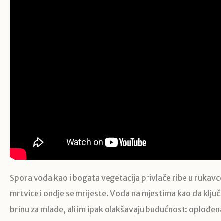
Spora voda kao i bogata vegetacija privlače ribe u rukavce 
mrtvice i ondje se mrijeste. Voda na mjestima kao da ključa
brinu za mlade, ali im ipak olakšavaju budućnost: oplođena j