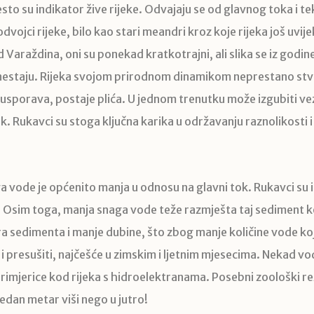
esto su indikator žive rijeke. Odvajaju se od glavnog toka i t
ojci rijeke, bilo kao stari meandri kroz koje rijeka još uvije
araždina, oni su ponekad kratkotrajni, ali slika se iz godin
re i nestaju. Rijeka svojom prirodnom dinamikom neprestano st
usporava, postaje plića. U jednom trenutku može izgubiti ve
ok. Rukavci su stoga ključna karika u održavanju raznolikosti i
ga vode je općenito manja u odnosu na glavni tok. Rukavci su 
a. Osim toga, manja snaga vode teže razmješta taj sediment ko
a sedimenta i manje dubine, što zbog manje količine vode koj
 presušiti, najčešće u zimskim i ljetnim mjesecima. Nekad vo
 primjerice kod rijeka s hidroelektranama. Posebni zoološki r
edan metar viši nego u jutro!