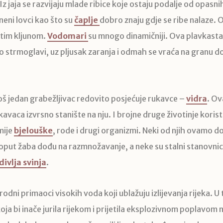
Iz jaja se razvijaju mlade ribice koje ostaju podalje od opasnih
neni lovci kao što su
čaplje
dobro znaju gdje se ribe nalaze. O
jatim kljunom.
Vodomari
su mnogo dinamičniji. Ova plavkasta 
 strmoglavi, uz pljusak zaranja i odmah se vraća na granu d
š jedan grabežljivac redovito posjećuje rukavce –
vidra
. Ov
kavaca izvrsno stanište na nju. I brojne druge životinje koris
mije
bjelouške
, rode i drugi organizmi. Neki od njih ovamo 
poput žaba dođu na razmnožavanje, a neke su stalni stanovnici
divlja svinja
.
irodni primaoci visokih voda koji ublažuju izlijevanja rijeka. U
oja bi inače jurila rijekom i prijetila eksplozivnom poplavom 