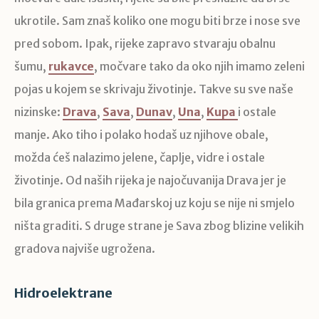
ukrotile. Sam znaš koliko one mogu biti brze i nose sve
pred sobom. Ipak, rijeke zapravo stvaraju obalnu
šumu,
rukavce
, močvare tako da oko njih imamo zeleni
pojas u kojem se skrivaju životinje. Takve su sve naše
nizinske:
Drava
,
Sava
,
Dunav
,
Una
,
Kupa
i ostale
manje. Ako tiho i polako hodaš uz njihove obale,
možda ćeš nalazimo jelene, čaplje, vidre i ostale
životinje. Od naših rijeka je najočuvanija Drava jer je
bila granica prema Mađarskoj uz koju se nije ni smjelo
ništa graditi. S druge strane je Sava zbog blizine velikih
gradova najviše ugrožena.
Hidroelektrane