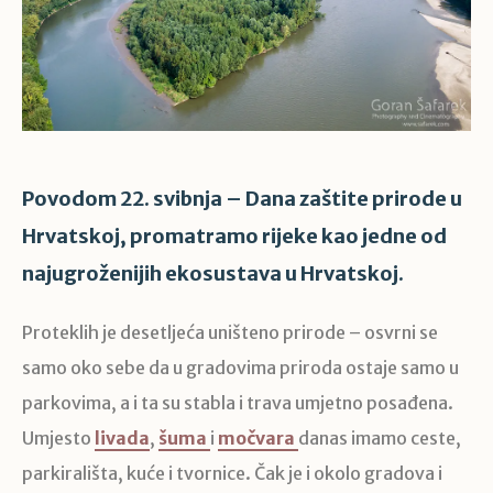
Povodom 22. svibnja – Dana zaštite prirode u
Hrvatskoj, promatramo rijeke kao jedne od
najugroženijih ekosustava u Hrvatskoj.
Proteklih je desetljeća uništeno prirode – osvrni se
samo oko sebe da u gradovima priroda ostaje samo u
parkovima, a i ta su stabla i trava umjetno posađena.
Umjesto
livada
,
šuma
i
močvara
danas imamo ceste,
parkirališta, kuće i tvornice. Čak je i okolo gradova i