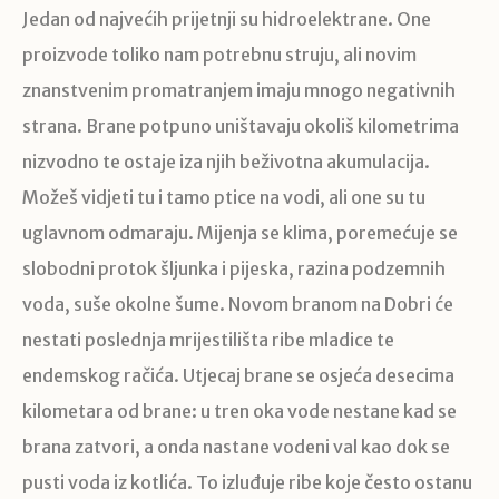
Jedan od najvećih prijetnji su hidroelektrane. One
proizvode toliko nam potrebnu struju, ali novim
znanstvenim promatranjem imaju mnogo negativnih
strana. Brane potpuno uništavaju okoliš kilometrima
nizvodno te ostaje iza njih beživotna akumulacija.
Možeš vidjeti tu i tamo ptice na vodi, ali one su tu
uglavnom odmaraju. Mijenja se klima, poremećuje se
slobodni protok šljunka i pijeska, razina podzemnih
voda, suše okolne šume. Novom branom na Dobri će
nestati poslednja mrijestilišta ribe mladice te
endemskog račića. Utjecaj brane se osjeća desecima
kilometara od brane: u tren oka vode nestane kad se
brana zatvori, a onda nastane vodeni val kao dok se
pusti voda iz kotlića. To izluđuje ribe koje često ostanu