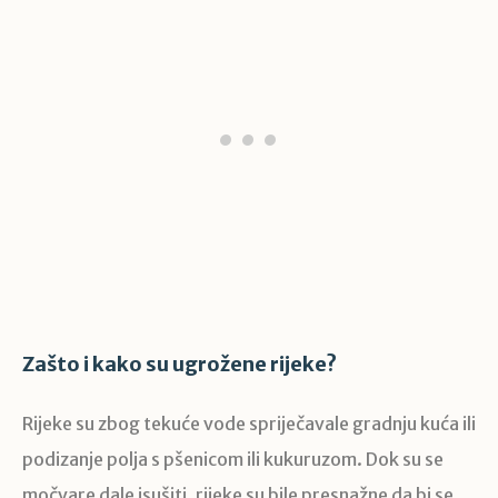
Zašto i kako su ugrožene rijeke?
Rijeke su zbog tekuće vode spriječavale gradnju kuća ili
podizanje polja s pšenicom ili kukuruzom. Dok su se
močvare dale isušiti, rijeke su bile presnažne da bi se