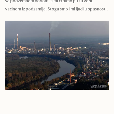
sa podzemnom vodom, a mi crpimo pitku vodu
većinom iz podzemlja. Stoga smo i mi ljudi u opasnosti.