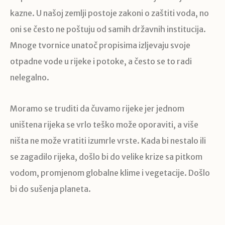
kazne. U našoj zemlji postoje zakoni o zaštiti voda, no
oni se često ne poštuju od samih državnih institucija.
Mnoge tvornice unatoč propisima izljevaju svoje
otpadne vode u rijeke i potoke, a često se to radi
nelegalno.
Moramo se truditi da čuvamo rijeke jer jednom
uništena rijeka se vrlo teško može oporaviti, a više
ništa ne može vratiti izumrle vrste. Kada bi nestalo ili
se zagadilo rijeka, došlo bi do velike krize sa pitkom
vodom, promjenom globalne klime i vegetacije. Došlo
bi do sušenja planeta.