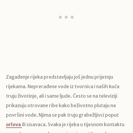
Zagađenje rijeka predstavljaju još jednu prijetnju
rijekama. Neprerađene vode iz tvornica i naših kuća
truju životinje, ali i same ljude. Često se na televiziji
prikazuju otrovane ribe kako beživotno plutaju na
površini vode. Njima se pak truju grabežljivci poput
orlova
ili sisavaca. Svaka je rijeka u tijesnom kontaktu