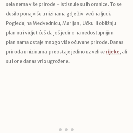
sela nema više prirode – istisnule su ih oranice. To se
desilo ponajviše u nizinama gdje živi većina ljudi.
Pogledaj na Medvednicu, Marijan , Učku ili obližnju
planinu i vidjet ćeš da još jedino na nedostupnijim
planinama ostaje mnogo više očuvane prirode. Danas
priroda u nizinama preostaje jedino uz velike
rijeke
, ali
su i one danas vrlo ugrožene.