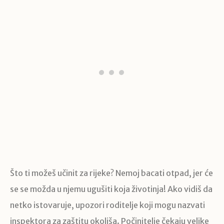
Što ti možeš učinit za rijeke? Nemoj bacati otpad, jer će
se se možda u njemu ugušiti koja životinja! Ako vidiš da
netko istovaruje, upozori roditelje koji mogu nazvati
inspektora za zaštitu okoliša. Počinitelje čekaju velike