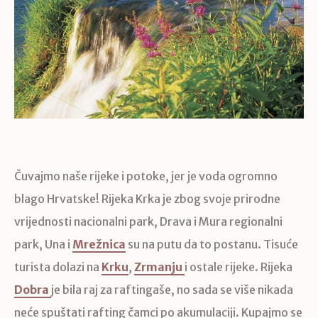
Čuvajmo naše rijeke i potoke, jer je voda ogromno
blago Hrvatske! Rijeka Krka je zbog svoje prirodne
vrijednosti nacionalni park, Drava i Mura regionalni
park, Una i
Mrežnica
su na putu da to postanu. Tisuće
turista dolazi na
Krku
,
Zrmanju
i ostale rijeke. Rijeka
Dobra
je bila raj za raftingaše, no sada se više nikada
neće spuštati rafting čamci po akumulaciji. Kupajmo se