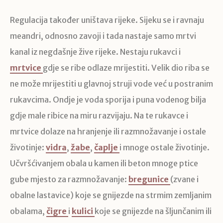
Regulacija također uništava rijeke. Sijeku se i ravnaju
meandri, odnosno zavoji i tada nastaje samo mrtvi
kanal iz negdašnje žive rijeke. Nestaju rukavci i
mrtvice
gdje se ribe odlaze mrijestiti. Velik dio riba se
ne može mrijestiti u glavnoj struji vode već u postranim
rukavcima. Ondje je voda sporija i puna vodenog bilja
gdje male ribice na miru razvijaju. Na te rukavce i
mrtvice dolaze na hranjenje ili razmnožavanje i ostale
životinje:
vidra
,
žabe
,
čaplje
i mnoge ostale životinje.
Učvršćivanjem obala u kamen ili beton mnoge ptice
gube mjesto za razmnožavanje:
bregunice
(zvane i
obalne lastavice) koje se gnijezde na strmim zemljanim
obalama,
čigre
i
kulici
koje se gnijezde na šljunčanim ili