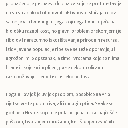
pronađeno je petnaest dupina za koje se pretpostavlja
da su stradali od ribolovnih aktivnosti. Slučajan ulov
samo je vrh ledenog brijega koji negativno utječe na
biološku raznolikost, no glavni problem prekomjerni je
ribolov i nerazumno iskorištavanje prirodnih resursa.
Izlovljavane populacije ribe sve se teže oporavljaju i
ugrožen im je opstanak, a time i vrstama koje se njima
hrane ili koje su im plijen, pa se nekontrolirano
razmnožavaju i remete cijeli ekosustav.
Ilegalni lov još je uvijek problem, posebice na vrlo
rijetke vrste poput risa, ali i mnogih ptica. Svake se
godine u Hrvatskoj ubije pola milijuna ptica, najčešće
puškom, hvatanjem mrežama, korištenjem zvučnih