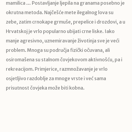
mamilica … Postavljanje ljepila na granama posebno je
okrutna metoda. Najčešće mete ilegalnog lova su
zebe, zatim crnokape grmuše, prepelice i drozdovi, a u
Hrvatskoj je vrlo popularno ubijati crne liske. Iako
manje agresivno, uznemiravanje životinja sve je veći
problem. Mnoga su područja fizički očuvana, ali
osiromašena su stalnom čovjekovom aktivnošću, pa i
rekreacijom. Primjerice, razmnožavanje je vrlo
osjetljivo razdoblje za mnoge vrste i već sama
prisutnost čovjeka može biti kobna.