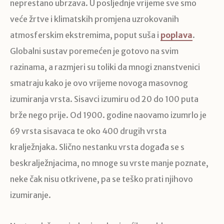
neprestano ubrzava. U posljednje vrijeme sve smo
veće žrtve i klimatskih promjena uzrokovanih
atmosferskim ekstremima, poput suša i
poplava
.
Globalni sustav poremećen je gotovo na svim
razinama, a razmjeri su toliki da mnogi znanstvenici
smatraju kako je ovo vrijeme novoga masovnog
izumiranja vrsta. Sisavci izumiru od 20 do 100 puta
brže nego prije. Od 1900. godine naovamo izumrlo je
69 vrsta sisavaca te oko 400 drugih vrsta
kralježnjaka. Slično nestanku vrsta događa se s
beskralježnjacima, no mnoge su vrste manje poznate,
neke čak nisu otkrivene, pa se teško prati njihovo
izumiranje.