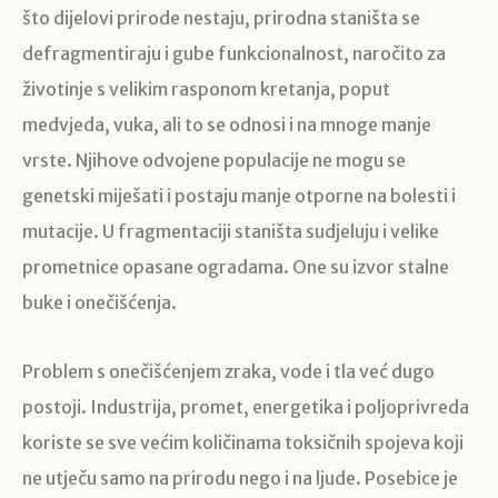
što dijelovi prirode nestaju, prirodna staništa se
defragmentiraju i gube funkcionalnost, naročito za
životinje s velikim rasponom kretanja, poput
medvjeda, vuka, ali to se odnosi i na mnoge manje
vrste. Njihove odvojene populacije ne mogu se
genetski miješati i postaju manje otporne na bolesti i
mutacije. U fragmentaciji staništa sudjeluju i velike
prometnice opasane ogradama. One su izvor stalne
buke i onečišćenja.
Problem s onečišćenjem zraka, vode i tla već dugo
postoji. Industrija, promet, energetika i poljoprivreda
koriste se sve većim količinama toksičnih spojeva koji
ne utječu samo na prirodu nego i na ljude. Posebice je