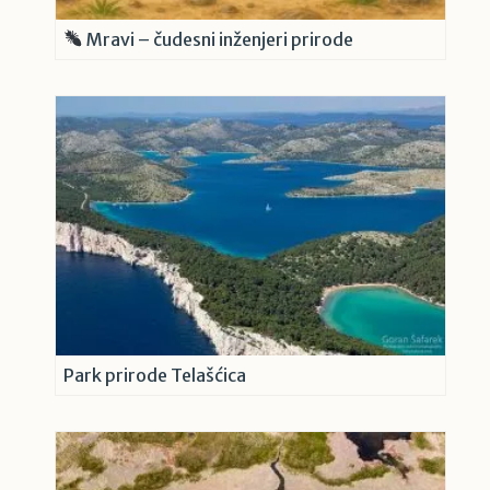
Mravi – čudesni inženjeri prirode
Park prirode Telašćica