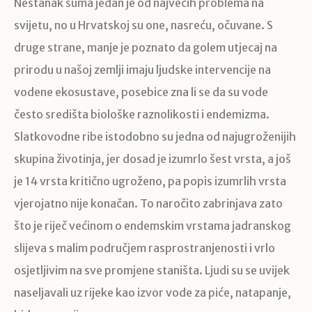
Nestanak šuma jedan je od najvećih problema na
svijetu, no u Hrvatskoj su one, nasreću, očuvane. S
druge strane, manje je poznato da golem utjecaj na
prirodu u našoj zemlji imaju ljudske intervencije na
vodene ekosustave, posebice zna li se da su vode
često središta biološke raznolikosti i endemizma.
Slatkovodne ribe istodobno su jedna od najugroženijih
skupina životinja, jer dosad je izumrlo šest vrsta, a još
je 14 vrsta kritično ugroženo, pa popis izumrlih vrsta
vjerojatno nije konačan. To naročito zabrinjava zato
što je riječ većinom o endemskim vrstama jadranskog
slijeva s malim područjem rasprostranjenosti i vrlo
osjetljivim na sve promjene staništa. Ljudi su se uvijek
naseljavali uz rijeke kao izvor vode za piće, natapanje,