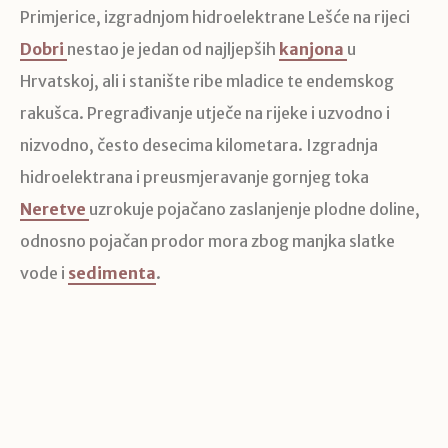
Primjerice, izgradnjom hidroelektrane Lešće na rijeci
Dobri
nestao je jedan od najljepših
kanjona
u
Hrvatskoj, ali i stanište ribe mladice te endemskog
rakušca. Pregrađivanje utječe na rijeke i uzvodno i
nizvodno, često desecima kilometara. Izgradnja
hidroelektrana i preusmjeravanje gornjeg toka
Neretve
uzrokuje pojačano zaslanjenje plodne doline,
odnosno pojačan prodor mora zbog manjka slatke
vode i
sedimenta
.