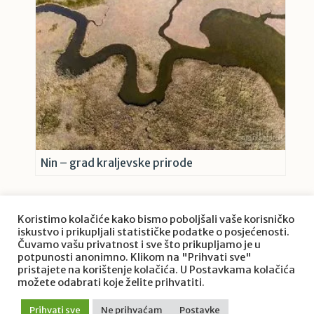
Nin – grad kraljevske prirode
Koristimo kolačiće kako bismo poboljšali vaše korisničko
iskustvo i prikupljali statističke podatke o posjećenosti.
Čuvamo vašu privatnost i sve što prikupljamo je u
potpunosti anonimno. Klikom na "Prihvati sve"
pristajete na korištenje kolačića. U Postavkama kolačića
O projektu Priroda Hrvatske
možete odabrati koje želite prihvatiti.
Zaštita privatnosti
/ © 2022. Priroda Hrvatske / Goran
Prihvati sve
Ne prihvaćam
Postavke