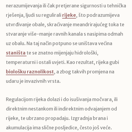
nerazumijevanja ili čak pretjerane sigurnosti u tehnička
rješenja, ljudi su regulirali
rijeke
, što podrazumijeva
utvrđivanje obale, skraćivanje meandrirajućeg toka te
stvaranje više-manje ravnih kanala s nasipima odmah
uz obalu. Na taj način potpuno se uništava većina
staništa
te se znatno mijenjaju hidrološki,
temperaturni i ostali uvjeti. Kao rezultat, rijeka gubi
biološku raznolikost
, a zbog takvih promjena na
udaru je invazivnih vrsta.
Regulacijom rijeka dolazi i do isušivanja močvara, ili
direktnim nestankom ili indirektnim odvajanjem od
rijeke, te ubrzano propadaju. Izgradnja brana i
akumulacija ima slične posljedice, često još veće.