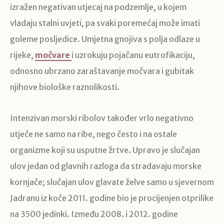
izražen negativan utjecaj na podzemlje, u kojem
vladaju stalni uvjeti, pa svaki poremećaj može imati
goleme posljedice. Umjetna gnojiva s polja odlaze u
rijeke,
močvare
i uzrokuju pojačanu eutrofikaciju,
odnosno ubrzano zaraštavanje močvara i gubitak
njihove biološke raznolikosti.
Intenzivan morski ribolov također vrlo negativno
utječe ne samo na ribe, nego često i na ostale
organizme koji su usputne žrtve. Upravo je slučajan
ulov jedan od glavnih razloga da stradavaju morske
kornjače; slučajan ulov glavate želve samo u sjevernom
Jadranu iz koče 2011. godine bio je procijenjen otprilike
na 3500 jedinki. Između 2008. i 2012. godine