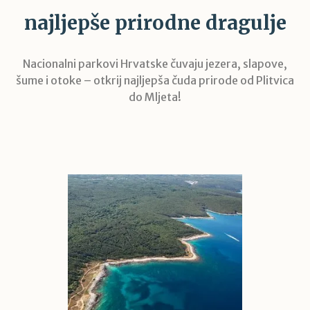
najljepše prirodne dragulje
Nacionalni parkovi Hrvatske čuvaju jezera, slapove,
šume i otoke – otkrij najljepša čuda prirode od Plitvica
do Mljeta!