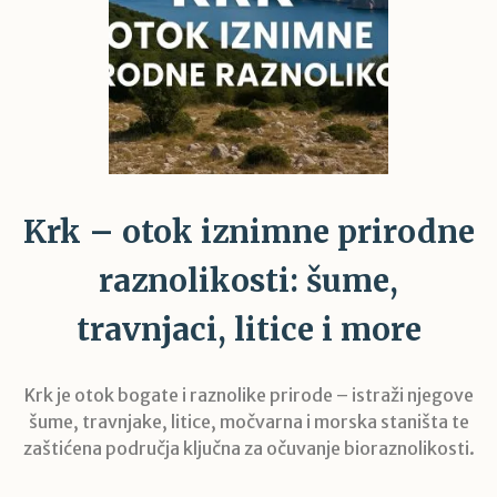
Krk – otok iznimne prirodne
raznolikosti: šume,
travnjaci, litice i more
Krk je otok bogate i raznolike prirode – istraži njegove
šume, travnjake, litice, močvarna i morska staništa te
zaštićena područja ključna za očuvanje bioraznolikosti.