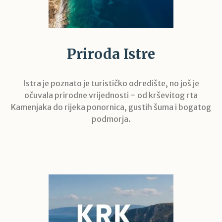
Priroda Istre
Istra je poznato je turističko odredište, no još je
očuvala prirodne vrijednosti − od krševitog rta
Kamenjaka do rijeka ponornica, gustih šuma i bogatog
podmorja.