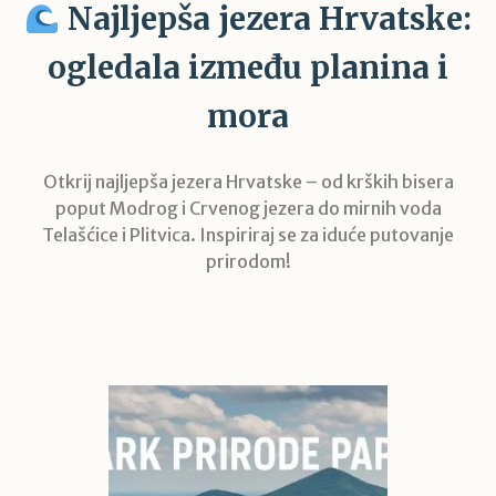
Najljepša jezera Hrvatske:
ogledala između planina i
mora
Otkrij najljepša jezera Hrvatske – od krških bisera
poput Modrog i Crvenog jezera do mirnih voda
Telašćice i Plitvica. Inspiriraj se za iduće putovanje
prirodom!