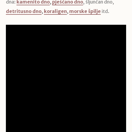
dna:
kamenito dno
,
pješčano dno
, šljunčan dno,
detritusno dno
,
koraligen
,
morske špilje
itd.