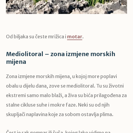
Od biljaka su česte mrižica i
motar
.
Mediolitoral – zona izmjene morskih
mijena
Zona izmjene morskih mijena, u kojoj more poplavi
obalu u dijelu dana, zove se mediolitoral. Tu su životni
ekstremi samo malo blaži, a živa su bića prilagođena za
stalne cikluse suhe i mokre faze. Neki su od njih
skupljači naplavina koje za sobom ostavlja plima.
Čest je rak gomnar ili šuša, kojeg lako vidimo na