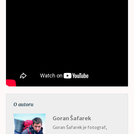
O autoru
Goran Šafarek
Goran Šafarek je fotograf,