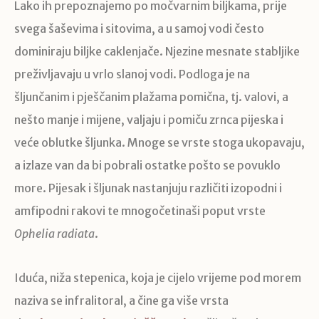
Lako ih prepoznajemo po močvarnim biljkama, prije
svega šaševima i sitovima, a u samoj vodi često
dominiraju biljke caklenjače. Njezine mesnate stabljike
preživljavaju u vrlo slanoj vodi. Podloga je na
šljunčanim i pješčanim plažama pomična, tj. valovi, a
nešto manje i mijene, valjaju i pomiču zrnca pijeska i
veće oblutke šljunka. Mnoge se vrste stoga ukopavaju,
a izlaze van da bi pobrali ostatke pošto se povuklo
more. Pijesak i šljunak nastanjuju različiti izopodni i
amfipodni rakovi te mnogočetinaši poput vrste
Ophelia radiata
.
Iduća, niža stepenica, koja je cijelo vrijeme pod morem
naziva se infralitoral, a čine ga više vrsta