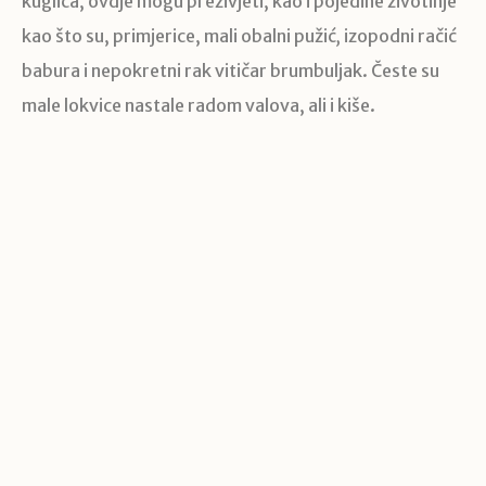
kuglica, ovdje mogu preživjeti, kao i pojedine životinje
kao što su, primjerice, mali obalni pužić
,
izopodni račić
babura i nepokretni rak vitičar brumbuljak. Česte su
male lokvice nastale radom valova, ali i kiše.