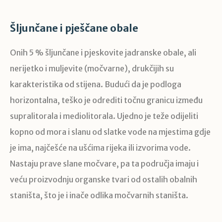
Šljunčane i pješčane obale
Onih 5 % šljunčane i pjeskovite jadranske obale, ali
nerijetko i muljevite (močvarne), drukčijih su
karakteristika od stijena. Budući da je podloga
horizontalna, teško je odrediti točnu granicu između
supralitorala i mediolitorala. Ujedno je teže odijeliti
kopno od mora i slanu od slatke vode na mjestima gdje
je ima, najčešće na ušćima rijeka ili izvorima vode.
Nastaju prave slane močvare, pa ta područja imaju i
veću proizvodnju organske tvari od ostalih obalnih
staništa, što je i inače odlika močvarnih staništa.