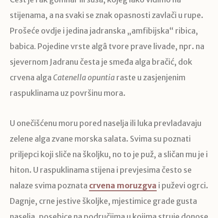
stijenama, a na svaki se znak opasnosti zavlači u rupe.
Prošeće ovdje i jedina jadranska „amfibijska“ ribica,
babica
.
Pojedine vrste algâ tvore prave livade, npr. na
sjevernom Jadranu česta je smeđa alga bračić, dok
crvena alga
Catenella opuntia
raste u zasjenjenim
raspuklinama uz površinu mora.
U onečišćenu moru pored naselja ili luka prevladavaju
zelene alga zvane morska salata. Svima su poznati
priljepci koji sliče na školjku, no to je puž, a sličan mu je i
hiton. U raspuklinama stijena i prevjesima često se
nalaze svima poznata
crvena moruzgva
i puževi ogrci.
Dagnje, crne jestive školjke, mjestimice grade gusta
naselja, posebice na područjima u kojima struje donose