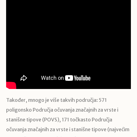
Također, mnogo je više takvih područja: 571
poligonsko Područja očuvanja značajnih za vrste i
stanišne tipove (POVS), 171 točkasto Područja
očuvanja značajnih za vrste i stanišne tipove (najvećim