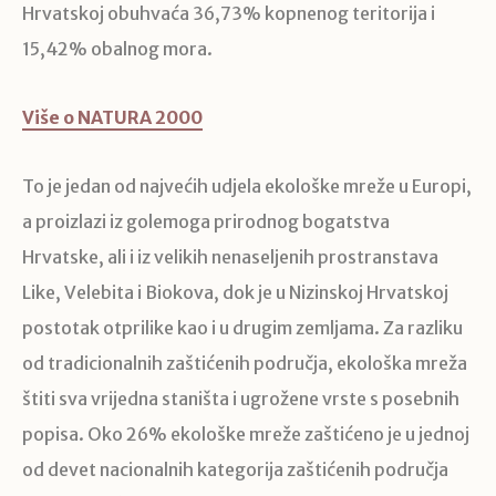
Hrvatskoj obuhvaća 36,73% kopnenog teritorija i
15,42% obalnog mora.
Više o NATURA 2000
To je jedan od najvećih udjela ekološke mreže u Europi,
a proizlazi iz golemoga prirodnog bogatstva
Hrvatske, ali i iz velikih nenaseljenih prostranstava
Like, Velebita i Biokova, dok je u Nizinskoj Hrvatskoj
postotak otprilike kao i u drugim zemljama. Za razliku
od tradicionalnih zaštićenih područja, ekološka mreža
štiti sva vrijedna staništa i ugrožene vrste s posebnih
popisa. Oko 26% ekološke mreže zaštićeno je u jednoj
od devet nacionalnih kategorija zaštićenih područja