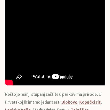
Nešto je manji stupanj zaštite u parkovima prirode. U
Hrvatskoj ih imamo jedanaest:
Biokovo
,
Kopački rit
,