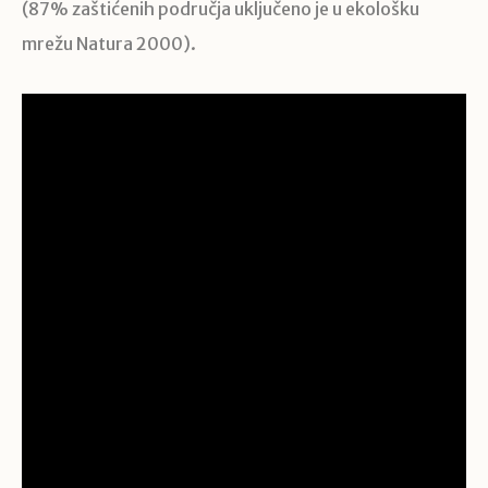
(87% zaštićenih područja uključeno je u ekološku
mrežu Natura 2000).