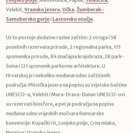
Lonjsko polje
, Medvednica, Papuk,
Telašćica
,
Velebit,
Vransko jezero
,
Učka
,
Žumberak-
Samoborsko gorje
i
Lastovsko otočje
.
Uz to postoje dodatne razine zaštite: 2 stroga i 58
posebnih rezervata prirode, 2 regionalna parka, 115
spomenika prirode, 84 značajna krajobraza, 28 park-
šuma i 121 spomenik parkovne arhitekture. U
Hrvatskoj je i nekoliko međunarodno zaštićenih
područja: Plitvička jezera na popisu su svjetske baštine
UNESCO-a, Velebit i Mura-Drava-Dunav UNESCO-ovi
su rezervati biosfere, a pet je područja na popisu
međunarodno vrijednih močvara Ramsarske
konvencije: Kopački rit, Lonjsko polje, Crna mlaka,
Neretva i Vransko jezero.