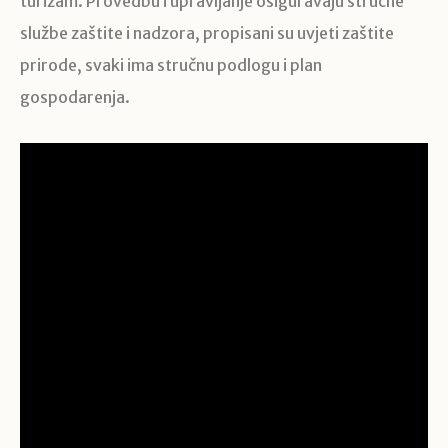
turizam. Provedbu i upravljanje osiguravaju stručne
službe zaštite i nadzora, propisani su uvjeti zaštite
prirode, svaki ima stručnu podlogu i plan
gospodarenja.