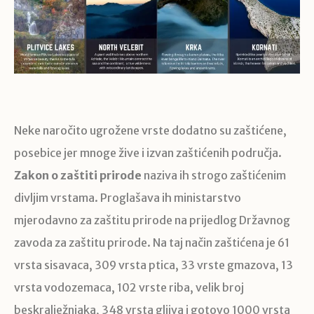
Neke naročito ugrožene vrste dodatno su zaštićene,
posebice jer mnoge žive i izvan zaštićenih područja.
Zakon o zaštiti prirode
naziva ih strogo zaštićenim
divljim vrstama. Proglašava ih ministarstvo
mjerodavno za zaštitu prirode na prijedlog Državnog
zavoda za zaštitu prirode. Na taj način zaštićena je 61
vrsta sisavaca, 309 vrsta ptica, 33 vrste gmazova, 13
vrsta vodozemaca, 102 vrste riba, velik broj
beskralježnjaka, 348 vrsta gljiva i gotovo 1000 vrsta