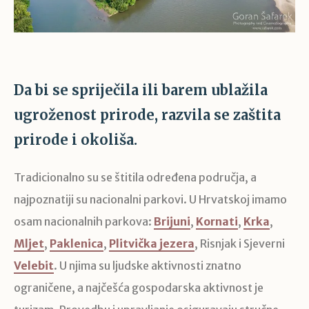
Da bi se spriječila ili barem ublažila
ugroženost prirode, razvila se zaštita
prirode i okoliša.
Tradicionalno su se štitila određena područja, a
najpoznatiji su nacionalni parkovi. U Hrvatskoj imamo
osam nacionalnih parkova:
Brijuni
,
Kornati
,
Krka
,
Mljet
,
Paklenica
,
Plitvička jezera
, Risnjak i Sjeverni
Velebit
. U njima su ljudske aktivnosti znatno
ograničene, a najčešća gospodarska aktivnost je