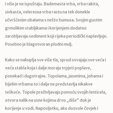
i više je ne ispuštaju. Bademasta vrba, vrba rakita,
sivkasta, veleresna vrba rastu na tek donekle
učvršćenim obalama s nešto humusa. Svojim gustim
grmolikim stabljikama i korijenjem dodatno
zarobljavaju sediment koji rijeka periodički naplavljuje.
Posebno je blagotvoran plodni mulj.
Kako se nakuplja sve više tla, sprud osvajaju sve veća i
veća stabla koja i dalje moraju trpjeti poplave,
ponekad i dugotrajne. Topolama, jasenima, johama i
bijelim vrbama to i dalje ne predstavlja nikakve
teškoće. Topole preživljavaju pomoću svojih lenticela,
otvora nalik na usne kojima drvo „diše“ dok je
korijenje u vodi. Naposljetku, ako dozvole čovjek i