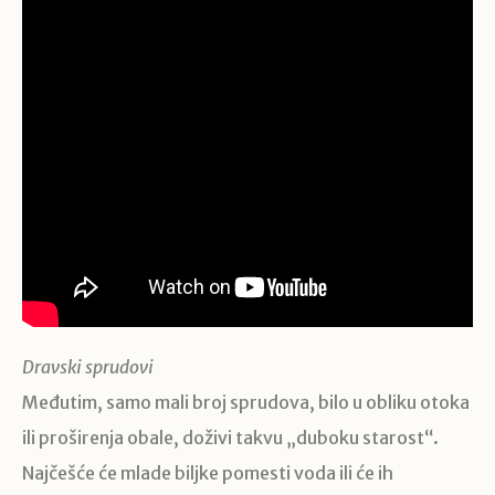
Dravski sprudovi
Međutim, samo mali broj sprudova, bilo u obliku otoka
ili proširenja obale, doživi takvu „duboku starost“.
Najčešće će mlade biljke pomesti voda ili će ih