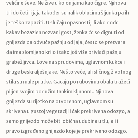
veličine ševe. Ne žive u kolonijama kao čigre. Njihova
tri do četiri jaja također su nalik oblucima šljunka pa ih
je teško zapaziti. U slučaju opasnosti, ili ako dođe
kakav bezazlen nezvani gost, ženka će se dignuti od
gnijezda da odvuče pažnju od jaja, često se pretvara
da ima slomljeno krilo i tako još više privlači pažnju
grabežljivca. Love na sprudovima, uglavnom kukce i
druge beskralješnjake. Nešto veće, ali sličnog životnog
stila su male prutke. Gacaju po rubovima obala tražeći
plijen svojim podužim tankim kljunom.. Njihova
gnijezda su rijetko na otvorenom, uglavnom su
skrivena u gustoj vegetaciji i čak prekrivena odozgo, a
samo gnijezdo može biti obična udubina u tlu, ali i
pravo izgrađeno gnijezdo koje je prekriveno odozgo.