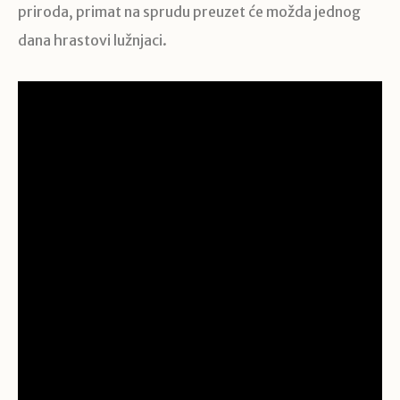
priroda, primat na sprudu preuzet će možda jednog
dana hrastovi lužnjaci.