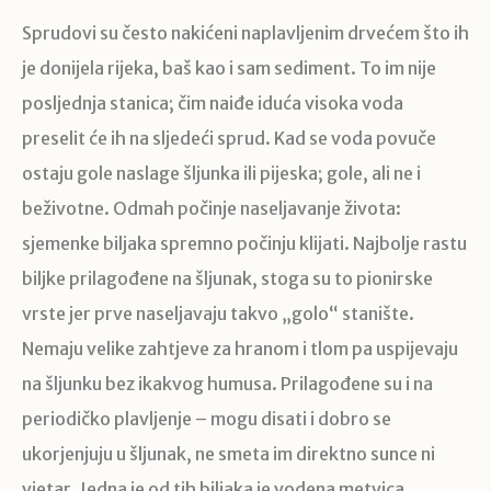
Sprudovi su često nakićeni naplavljenim drvećem što ih
je donijela rijeka, baš kao i sam sediment. To im nije
posljednja stanica; čim naiđe iduća visoka voda
preselit će ih na sljedeći sprud. Kad se voda povuče
ostaju gole naslage šljunka ili pijeska; gole, ali ne i
beživotne. Odmah počinje naseljavanje života:
sjemenke biljaka spremno počinju klijati. Najbolje rastu
biljke prilagođene na šljunak, stoga su to pionirske
vrste jer prve naseljavaju takvo „golo“ stanište.
Nemaju velike zahtjeve za hranom i tlom pa uspijevaju
na šljunku bez ikakvog humusa. Prilagođene su i na
periodičko plavljenje – mogu disati i dobro se
ukorjenjuju u šljunak, ne smeta im direktno sunce ni
vjetar. Jedna je od tih biljaka je vodena metvica.