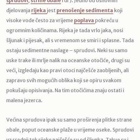
sprudovi
,
strme obale
i dr). Jedno od osnovnih
djelovanja
rijeka
jest
prenošenje sedimenta
koji
visoke vode često za vrijeme
poplava
pokreću u
ogromnim količinama. Rijeka je tada vrlo jaka, nosi
šljunak i pijesak, ali s vremenom se smiri i splasne. Tada
ostaju sedimentne naslage – sprudovi. Neki su samo
uske trake ili mrlje nalik na oceanske otočiće, drugi su
veći, izgledaju kao pravi otoci najčešće zaobljenih, ali
zapravo svih mogućih oblika koji se opiru svakom
pokušaju opisivanja. Na tim otočićima znaju ostati i
malena jezerca.
Većina sprudova ipak su samo proširenja plitke strane
obale, poput oceanske plaže u vrijeme oseke. Sprudovi
uz srednji tok rijeke najčešće su od šljunka. Takve su i