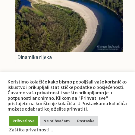
Dinamika rijeka
Koristimo kolačiće kako bismo poboljšali vaše korisničko
iskustvo i prikupljali statističke podatke o posjećenosti.
Čuvamo vašu privatnost i sve što prikupljamo je u
potpunosti anonimno. Klikom na "Prihvati sve"
pristajete na korištenje kolačića. U Postavkama kolačića
O projektu Priroda Hrvatske
možete odabrati koje želite prihvatiti.
Zaštita privatnosti
/ © 2022. Priroda Hrvatske / Goran
Prihvati sve
Ne prihvaćam
Postavke
Šafarek. Sva prava pridržana.
Zaštita privatnosti...