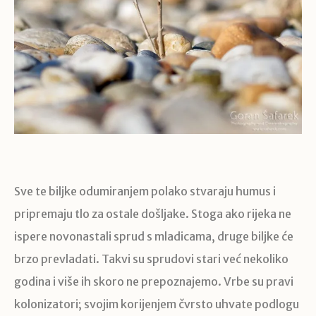
Sve te biljke odumiranjem polako stvaraju humus i
pripremaju tlo za ostale došljake. Stoga ako rijeka ne
ispere novonastali sprud s mladicama, druge biljke će
brzo prevladati. Takvi su sprudovi stari već nekoliko
godina i više ih skoro ne prepoznajemo. Vrbe su pravi
kolonizatori; svojim korijenjem čvrsto uhvate podlogu