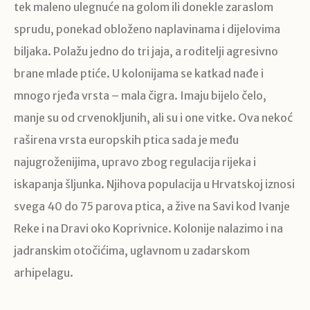
tek maleno ulegnuće na golom ili donekle zaraslom
sprudu, ponekad obloženo naplavinama i dijelovima
biljaka. Polažu jedno do tri jaja, a roditelji agresivno
brane mlade ptiće. U kolonijama se katkad nađe i
mnogo rjeđa vrsta – mala čigra. Imaju bijelo čelo,
manje su od crvenokljunih, ali su i one vitke. Ova nekoć
raširena vrsta europskih ptica sada je među
najugroženijima, upravo zbog regulacija rijeka i
iskapanja šljunka. Njihova populacija u Hrvatskoj iznosi
svega 40 do 75 parova ptica, a žive na Savi kod Ivanje
Reke i na Dravi oko Koprivnice. Kolonije nalazimo i na
jadranskim otočićima, uglavnom u zadarskom
arhipelagu.