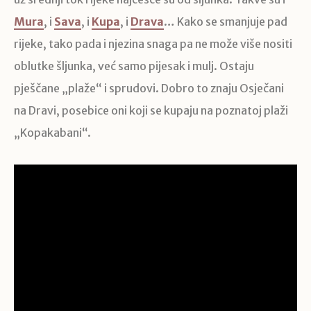
Mura
, i
Sava
, i
Kupa
, i
Drava
… Kako se smanjuje pad
rijeke, tako pada i njezina snaga pa ne može više nositi
oblutke šljunka, već samo pijesak i mulj. Ostaju
pješčane „plaže“ i sprudovi. Dobro to znaju Osječani
na Dravi, posebice oni koji se kupaju na poznatoj plaži
„Kopakabani“.