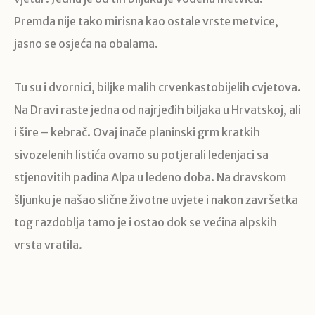
Premda nije tako mirisna kao ostale vrste metvice,
jasno se osjeća na obalama.
Tu su i dvornici, biljke malih crvenkastobijelih cvjetova.
Na Dravi raste jedna od najrjeđih biljaka u Hrvatskoj, ali
i šire – kebrač. Ovaj inače planinski grm kratkih
sivozelenih listića ovamo su potjerali ledenjaci sa
stjenovitih padina Alpa u ledeno doba. Na dravskom
šljunku je našao slične životne uvjete i nakon završetka
tog razdoblja tamo je i ostao dok se većina alpskih
vrsta vratila.