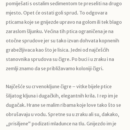
pomiješati s ostalim sedimentom te preseliti na drugo
mjesto. Opet će ostati goli sprud. To odgovara
pticama koje se gnijezde upravo na golom ili tek blago
zaraslom šljunku. Većina tih ptica ograničena je na
otočne sprudove jer su tako izvan dohvata kopnenih
grabežljivaca kao što je lisica. Jedni od najčešćih
stanovnika sprudova su čigre. Po buci i u zraku i na
zemlji znamo da se približavamo koloniji čigri.
Najčešće su crvenokljune čigre – vitke bijele ptice
šiljatog kljuna i dugačkih, elegantnih krila. I rep im je
dugačak. Hrane se malim ribama koje love tako što se
obrušavaju u vodu. Spretne su u zraku ali su, dakako,
„prisiljene“ podizati mladunce na tlu. Gnijezdo im je