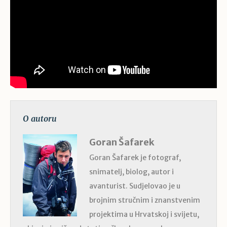
O autoru
Goran Šafarek
Goran Šafarek je fotograf,
snimatelj, biolog, autor i
avanturist. Sudjelovao je u
brojnim stručnim i znanstvenim
projektima u Hrvatskoj i svijetu,