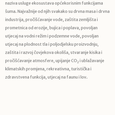
naziva usluge ekosustava općekorisnim funkcijama
šuma. Najvažnije od njih svakako su drvna masa i drvna
industrija, pročišćavanje vode, zaštita zemljišta i
prometnica od erozije, bujica i poplava, povoljan
utjecaj na vodni režim i podzemne vode, povoljan
utjecaj na plodnost tla i poljodjelsku proizvodnju,
zaštita i razvoj čovjekova okoliša, stvaranje kisika i
pročišćavanje atmosfere, upijanje CO
i ublažavanje
2
klimatskih promjena, rekreativna, turistička i
zdravstvena funkcija, utjecaj na faunu i lov.