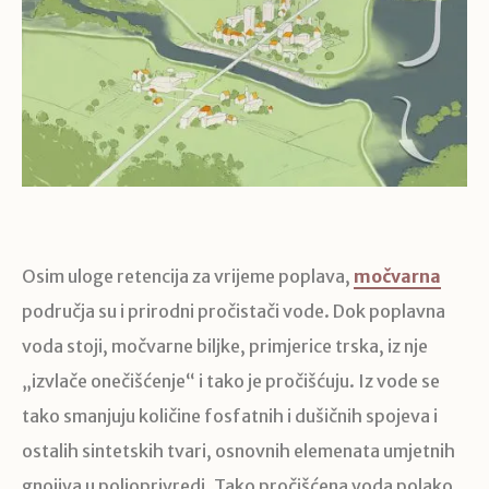
Osim uloge retencija za vrijeme poplava,
močvarna
područja su i prirodni pročistači vode. Dok poplavna
voda stoji, močvarne biljke, primjerice trska, iz nje
„izvlače onečišćenje“ i tako je pročišćuju. Iz vode se
tako smanjuju količine fosfatnih i dušičnih spojeva i
ostalih sintetskih tvari, osnovnih elemenata umjetnih
gnojiva u poljoprivredi. Tako pročišćena voda polako