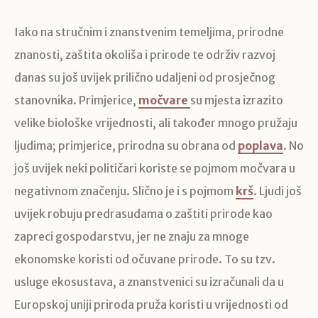
Iako na stručnim i znanstvenim temeljima, prirodne
znanosti, zaštita okoliša i prirode te održiv razvoj
danas su još uvijek prilično udaljeni od prosječnog
stanovnika. Primjerice,
močvare
su mjesta izrazito
velike biološke vrijednosti, ali također mnogo pružaju
ljudima; primjerice, prirodna su obrana od
poplava
. No
još uvijek neki političari koriste se pojmom močvara u
negativnom značenju. Slično je i s pojmom
krš
. Ljudi još
uvijek robuju predrasudama o zaštiti prirode kao
zapreci gospodarstvu, jer ne znaju za mnoge
ekonomske koristi od očuvane prirode. To su tzv.
usluge ekosustava, a znanstvenici su izračunali da u
Europskoj uniji priroda pruža koristi u vrijednosti od