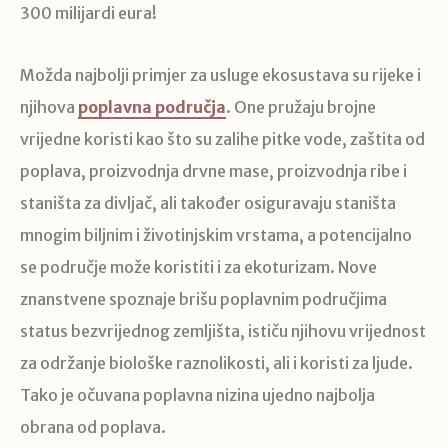
300 milijardi eura!
Možda najbolji primjer za usluge ekosustava su rijeke i
njihova
poplavna područja
. One pružaju brojne
vrijedne koristi kao što su zalihe pitke vode, zaštita od
poplava, proizvodnja drvne mase, proizvodnja ribe i
staništa za divljač, ali također osiguravaju staništa
mnogim biljnim i životinjskim vrstama, a potencijalno
se područje može koristiti i za ekoturizam. Nove
znanstvene spoznaje brišu poplavnim područjima
status bezvrijednog zemljišta, ističu njihovu vrijednost
za održanje biološke raznolikosti, ali i koristi za ljude.
Tako je očuvana poplavna nizina ujedno najbolja
obrana od poplava.