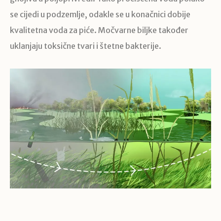
se cijedi u podzemlje, odakle se u konačnici dobije
kvalitetna voda za piće. Močvarne biljke također
uklanjaju toksične tvari i štetne bakterije.