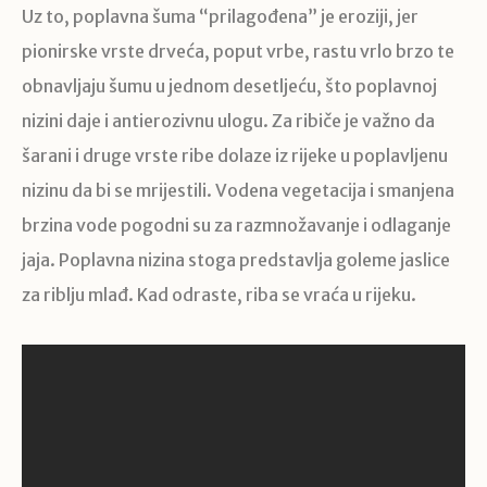
Uz to, poplavna šuma “prilagođena” je eroziji, jer
pionirske vrste drveća, poput vrbe, rastu vrlo brzo te
obnavljaju šumu u jednom desetljeću, što poplavnoj
nizini daje i antierozivnu ulogu. Za ribiče je važno da
šarani i druge vrste ribe dolaze iz rijeke u poplavljenu
nizinu da bi se mrijestili. Vodena vegetacija i smanjena
brzina vode pogodni su za razmnožavanje i odlaganje
jaja. Poplavna nizina stoga predstavlja goleme jaslice
za riblju mlađ. Kad odraste, riba se vraća u rijeku.