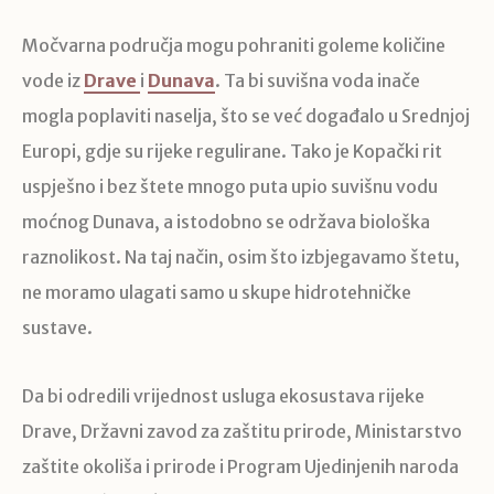
Močvarna područja mogu pohraniti goleme količine
vode iz
Drave
i
Dunava
. Ta bi suvišna voda inače
mogla poplaviti naselja, što se već događalo u Srednjoj
Europi, gdje su rijeke regulirane. Tako je Kopački rit
uspješno i bez štete mnogo puta upio suvišnu vodu
moćnog Dunava, a istodobno se održava biološka
raznolikost. Na taj način, osim što izbjegavamo štetu,
ne moramo ulagati samo u skupe hidrotehničke
sustave.
Da bi odredili vrijednost usluga ekosustava rijeke
Drave, Državni zavod za zaštitu prirode, Ministarstvo
zaštite okoliša i prirode i Program Ujedinjenih naroda