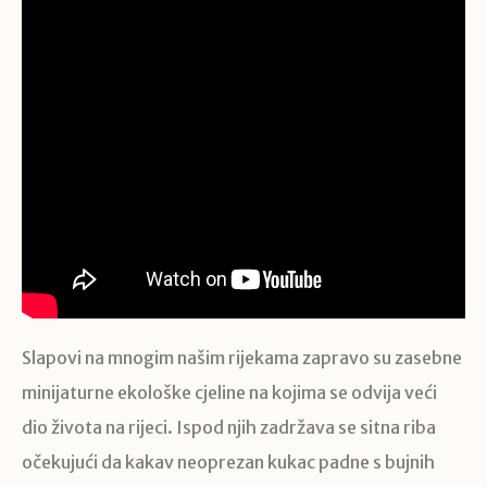
Slapovi na mnogim našim rijekama zapravo su zasebne
minijaturne ekološke cjeline na kojima se odvija veći
dio života na rijeci. Ispod njih zadržava se sitna riba
očekujući da kakav neoprezan kukac padne s bujnih