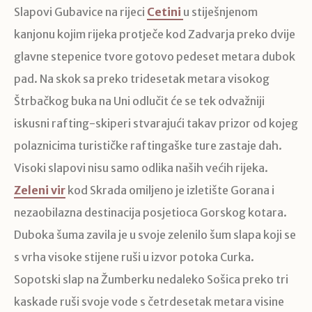
Slapovi Gubavice na rijeci
Cetini
u stiješnjenom
kanjonu kojim rijeka protječe kod Zadvarja preko dvije
glavne stepenice tvore gotovo pedeset metara dubok
pad. Na skok sa preko tridesetak metara visokog
Štrbačkog buka na Uni odlučit će se tek odvažniji
iskusni rafting-skiperi stvarajući takav prizor od kojeg
polaznicima turističke raftingaške ture zastaje dah.
Visoki slapovi nisu samo odlika naših većih rijeka.
Zeleni vir
kod Skrada omiljeno je izletište Gorana i
nezaobilazna destinacija posjetioca Gorskog kotara.
Duboka šuma zavila je u svoje zelenilo šum slapa koji se
s vrha visoke stijene ruši u izvor potoka Curka.
Sopotski slap na Žumberku nedaleko Sošica preko tri
kaskade ruši svoje vode s četrdesetak metara visine