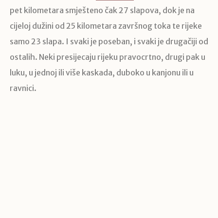
pet kilometara smješteno čak 27 slapova, dok je na
cijeloj dužini od 25 kilometara završnog toka te rijeke
samo 23 slapa. I svaki je poseban, i svaki je drugačiji od
ostalih. Neki presijecaju rijeku pravocrtno, drugi pak u
luku, u jednoj ili više kaskada, duboko u kanjonu ili u
ravnici.