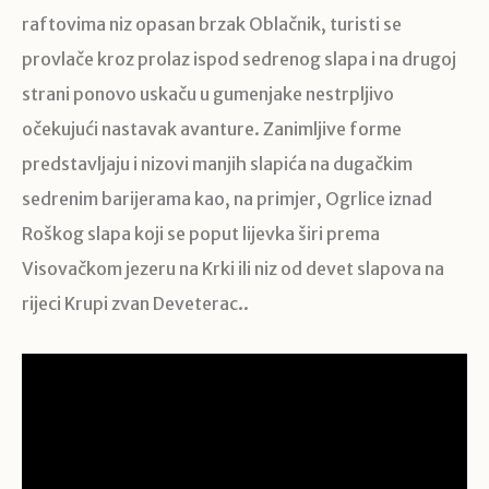
raftovima niz opasan brzak Oblačnik, turisti se
provlače kroz prolaz ispod sedrenog slapa i na drugoj
strani ponovo uskaču u gumenjake nestrpljivo
očekujući nastavak avanture. Zanimljive forme
predstavljaju i nizovi manjih slapića na dugačkim
sedrenim barijerama kao, na primjer, Ogrlice iznad
Roškog slapa koji se poput lijevka širi prema
Visovačkom jezeru na Krki ili niz od devet slapova na
rijeci Krupi zvan Deveterac..