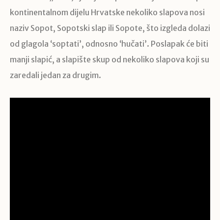
kontinentalnom dijelu Hrvatske nekoliko slapova nosi
naziv Sopot, Sopotski slap ili Sopote, što izgleda dolazi
od glagola ‘soptati’, odnosno ‘hučati’. Poslapak će biti
manji slapić, a slapište skup od nekoliko slapova koji su
zaredali jedan za drugim.