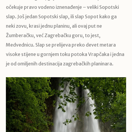
očekuje pravo vodeno iznenađenje – veliki Sopotski
slap. Još jedan Sopotski slap, ili slap Sopot kako ga
neki zovu, krasi jednu planinu, ali ovaj put ne
Žumberačku, već Zagrebačku goru, to jest,
Medvednicu. Slap se prelijeva preko devet metara
visoke stijene u gornjem toku potoka Vrapčaka i jedna
je od omiljenih destinacija zagrebačkih planinara.