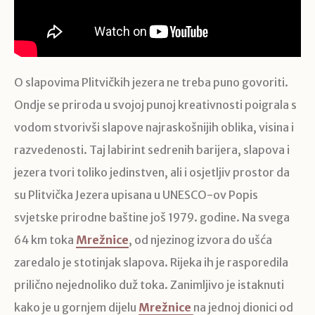
O slapovima Plitvičkih jezera ne treba puno govoriti.
Ondje se priroda u svojoj punoj kreativnosti poigrala s
vodom stvorivši slapove najraskošnijih oblika, visina i
razvedenosti. Taj labirint sedrenih barijera, slapova i
jezera tvori toliko jedinstven, ali i osjetljiv prostor da
su Plitvička Jezera upisana u UNESCO-ov Popis
svjetske prirodne baštine još 1979. godine. Na svega
64 km toka
Mrežnice
, od njezinog izvora do ušća
zaredalo je stotinjak slapova. Rijeka ih je rasporedila
prilično nejednoliko duž toka. Zanimljivo je istaknuti
kako je u gornjem dijelu
Mrežnice
na jednoj dionici od