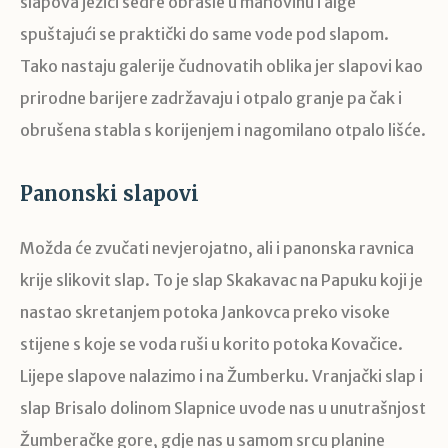
slapova jezici sedre obrasle u mahovinu i alge
spuštajući se praktički do same vode pod slapom.
Tako nastaju galerije čudnovatih oblika jer slapovi kao
prirodne barijere zadržavaju i otpalo granje pa čak i
obrušena stabla s korijenjem i nagomilano otpalo lišće.
Panonski slapovi
Možda će zvučati nevjerojatno, ali i panonska ravnica
krije slikovit slap. To je slap Skakavac na Papuku koji je
nastao skretanjem potoka Jankovca preko visoke
stijene s koje se voda ruši u korito potoka Kovačice.
Lijepe slapove nalazimo i na Žumberku. Vranjački slap i
slap Brisalo dolinom Slapnice uvode nas u unutrašnjost
Žumberačke gore, gdje nas u samom srcu planine