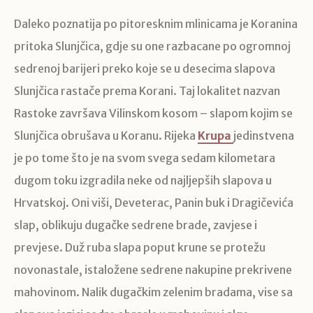
Daleko poznatija po pitoresknim mlinicama je Koranina
pritoka Slunjčica, gdje su one razbacane po ogromnoj
sedrenoj barijeri preko koje se u desecima slapova
Slunjčica rastače prema Korani. Taj lokalitet nazvan
Rastoke završava Vilinskom kosom – slapom kojim se
Slunjčica obrušava u Koranu. Rijeka
Krupa
jedinstvena
je po tome što je na svom svega sedam kilometara
dugom toku izgradila neke od najljepših slapova u
Hrvatskoj. Oni viši, Deveterac, Panin buk i Dragičevića
slap, oblikuju dugačke sedrene brade, zavjese i
prevjese. Duž ruba slapa poput krune se protežu
novonastale, istaložene sedrene nakupine prekrivene
mahovinom. Nalik dugačkim zelenim bradama, vise sa