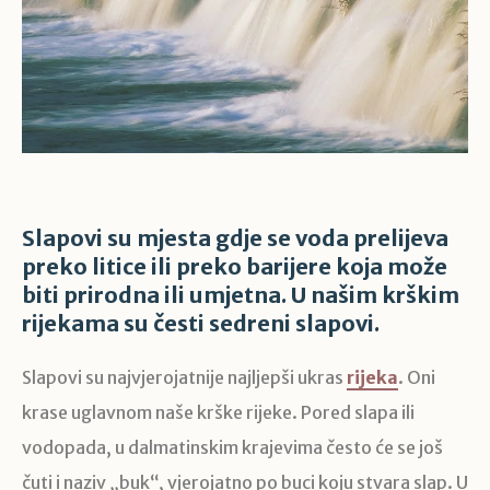
Slapovi su mjesta gdje se voda prelijeva
preko litice ili preko barijere koja može
biti prirodna ili umjetna. U našim krškim
rijekama su česti sedreni slapovi.
Slapovi su najvjerojatnije najljepši ukras
rijeka
. Oni
krase uglavnom naše krške rijeke. Pored slapa ili
vodopada, u dalmatinskim krajevima često će se još
čuti i naziv „buk“, vjerojatno po buci koju stvara slap. U