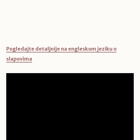
Pogledajte detaljnije na engleskom jeziku o
slapovima