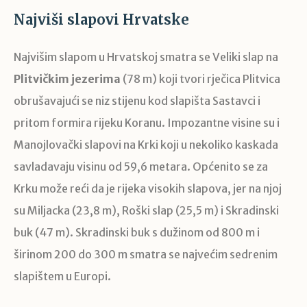
Najviši slapovi Hrvatske
Najvišim slapom u Hrvatskoj smatra se Veliki slap na
Plitvičkim jezerima
(78 m) koji tvori rječica Plitvica
obrušavajući se niz stijenu kod slapišta Sastavci i
pritom formira rijeku Koranu. Impozantne visine su i
Manojlovački slapovi na Krki koji u nekoliko kaskada
savladavaju visinu od 59,6 metara. Općenito se za
Krku može reći da je rijeka visokih slapova, jer na njoj
su Miljacka (23,8 m), Roški slap (25,5 m) i Skradinski
buk (47 m). Skradinski buk s dužinom od 800 m i
širinom 200 do 300 m smatra se najvećim sedrenim
slapištem u Europi.