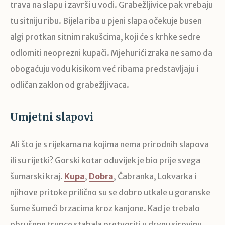
trava na slapu i završi u vodi. Grabežljivice pak vrebaju
tu sitniju ribu. Bijela riba u pjeni slapa očekuje busen
algi protkan sitnim rakušcima, koji će s krhke sedre
odlomiti neoprezni kupači. Mjehurići zraka ne samo da
obogaćuju vodu kisikom već ribama predstavljaju i
odličan zaklon od grabežljivaca.
Umjetni slapovi
Ali što je s rijekama na kojima nema prirodnih slapova
ili su rijetki? Gorski kotar oduvijek je bio prije svega
šumarski kraj.
Kupa
,
Dobra
, Čabranka, Lokvarka i
njihove pritoke prilično su se dobro utkale u goranske
šume šumeći brzacima kroz kanjone. Kad je trebalo
obrušene trupce stabala pretvoriti u drvnu sirovinu,