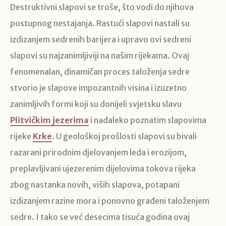
Destruktivni slapovi se troše, što vodi do njihova
postupnog nestajanja. Rastući slapovi nastali su
izdizanjem sedrenih barijera i upravo ovi sedreni
slapovi su najzanimljiviji na našim rijekama. Ovaj
fenomenalan, dinamičan proces taloženja sedre
stvorio je slapove impozantnih visina i izuzetno
zanimljivih formi koji su donijeli svjetsku slavu
Plitvičkim jezerima
i nadaleko poznatim slapovima
rijeke
Krke
. U geološkoj prošlosti slapovi su bivali
razarani prirodnim djelovanjem leda i erozijom,
preplavljivani ujezerenim dijelovima tokova rijeka
zbog nastanka novih, viših slapova, potapani
izdizanjem razine mora i ponovno građeni taloženjem
sedre. I tako se već desecima tisuća godina ovaj