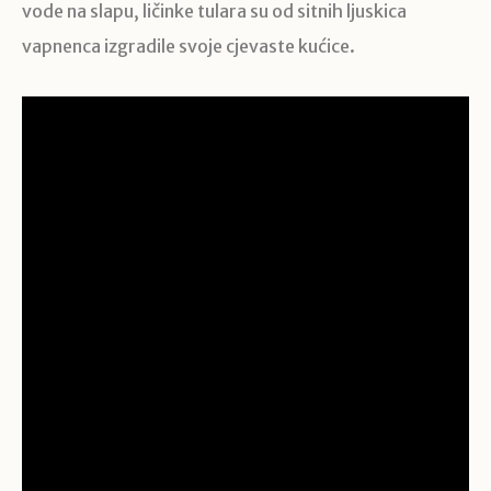
vode na slapu, ličinke tulara su od sitnih ljuskica
vapnenca izgradile svoje cjevaste kućice.