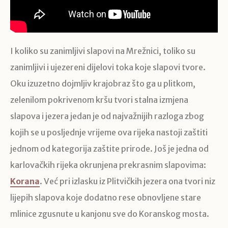
I koliko su zanimljivi slapovi na Mrežnici, toliko su
zanimljivi i ujezereni dijelovi toka koje slapovi tvore.
Oku izuzetno dojmljiv krajobraz što ga u plitkom,
zelenilom pokrivenom kršu tvori stalna izmjena
slapova i jezera jedan je od najvažnijih razloga zbog
kojih se u posljednje vrijeme ova rijeka nastoji zaštiti
jednom od kategorija zaštite prirode. Još je jedna od
karlovačkih rijeka okrunjena prekrasnim slapovima:
Korana
. Već pri izlasku iz Plitvičkih jezera ona tvori niz
lijepih slapova koje dodatno rese obnovljene stare
mlinice zgusnute u kanjonu sve do Koranskog mosta.