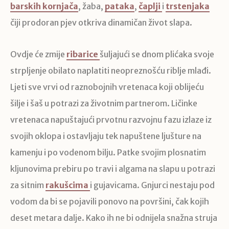
barskih kornjača
, žaba,
pataka
,
čaplji
i
trstenjaka
čiji prodoran pjev otkriva dinamičan život slapa.
Ovdje će zmije
ribarice
šuljajući se dnom plićaka svoje
strpljenje obilato naplatiti neopreznošću riblje mlađi.
Ljeti sve vrvi od raznobojnih vretenaca koji oblijeću
šilje i šaš u potrazi za životnim partnerom. Ličinke
vretenaca napuštajući prvotnu razvojnu fazu izlaze iz
svojih oklopa i ostavljaju tek napuštene ljušture na
kamenju i po vodenom bilju. Patke svojim plosnatim
kljunovima prebiru po travi i algama na slapu u potrazi
za sitnim
rakušcima
i gujavicama. Gnjurci nestaju pod
vodom da bi se pojavili ponovo na površini, čak kojih
deset metara dalje. Kako ih ne bi odnijela snažna struja