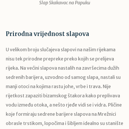
Slap Skakavac na Papuku
Prirodna vrijednost slapova
U velikom broju slučajeva slapovi na našim rijekama
nisu tek prirodne prepreke preko kojih se prelijeva
rijeka. Na većini slapova nastalih na završecima dužih
sedrenih barijera, uzvodno od samog slapa, nastali su
manji otoci na kojima rastu johe, vrbe i trava. Nije
rijetkost zapaziti bizamskog štakora kako preplivava
vodu između otoka, a nešto rjeđe vidi se i vidra. Pličine
koje formiraju sedrene barijere slapova na Mrežnici
obrasle trstikom, lopočima i šibljem idealno su stanište