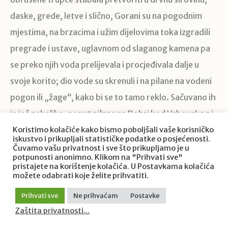
daske, grede, letve i slično, Gorani su na pogodnim
mjestima, na brzacima i užim dijelovima toka izgradili
pregrade i ustave, uglavnom od slaganog kamena pa
se preko njih voda prelijevala i procjeđivala dalje u
svoje korito; dio vode su skrenuli i na pilane na vodeni
pogon ili „žage“, kako bi se to tamo reklo. Sačuvano ih
je još nekoliko, poput pilane na Dobri kod Vrbovskog i
pilane na rijeci Gerovčici u Gorskom kotaru. Tako su na
Koristimo kolačiće kako bismo poboljšali vaše korisničko
iskustvo i prikupljali statističke podatke o posjećenosti.
nekim našim vodotocima nastali umjetni slapovi, koji
Čuvamo vašu privatnost i sve što prikupljamo je u
potpunosti anonimno. Klikom na "Prihvati sve"
su s vremenom obrasli u mahovine i alge i potpuno se
pristajete na korištenje kolačića. U Postavkama kolačića
možete odabrati koje želite prihvatiti.
uklopili u prirodni okoliš.
Prihvati sve
Ne prihvaćam
Postavke
Zaštita privatnosti...