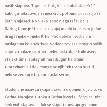
naših slapova. Topoljski buk, Veliki buk ili slap Krčić,
kako ga neki zovu, na rijeci Krčić potpuno presušuje za
ljetnih mjeseci. No rijeka ispod njega teče i dalje.
Razlog tome je što slap u svojoj utrobi krije izvor jedne
druge rijeke – rijeke Krke. Pod debelim sedrenim
naslagama koje sakrivaju vodene zavjese mnogih naših
slapova nalaze se pravi speleološki objekti ukrašeni
stalaktitima, stalagmitima i drugim kalcitnim
tvorevinama. I dok mnoge od njih tek treba otkriti,
neki se već koriste u turističke svrhe.
Studenci je naziv za skupinu izvora u donjem dijelu toka
Cetine. Na mjestu utoka u Cetinu izvori su formirali niz
sedrenih slapova. I dok se skiperi spuštaju gumenim