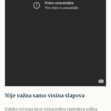
Nije važna samo visina slapova
Daleko od toga da je visina jedina zanimljiva odlika