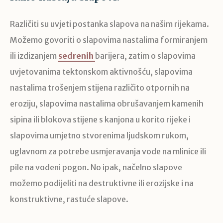
Različiti su uvjeti postanka slapova na našim rijekama.
Možemo govoriti o slapovima nastalima formiranjem
ili izdizanjem
sedrenih
barijera, zatim o slapovima
uvjetovanima tektonskom aktivnošću, slapovima
nastalima trošenjem stijena različito otpornih na
eroziju, slapovima nastalima obrušavanjem kamenih
sipina ili blokova stijene s kanjona u korito rijeke i
slapovima umjetno stvorenima ljudskom rukom,
uglavnom za potrebe usmjeravanja vode na mlinice ili
pile na vodeni pogon. No ipak, načelno slapove
možemo podijeliti na destruktivne ili erozijske i na
konstruktivne, rastuće slapove.