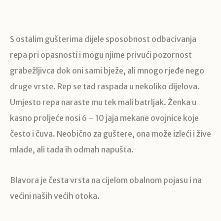
S ostalim gušterima dijele sposobnost odbacivanja
repa pri opasnosti i mogu njime privući pozornost
grabežljivca dok oni sami bježe, ali mnogo rjeđe nego
druge vrste. Rep se tad raspada u nekoliko dijelova.
Umjesto repa naraste mu tek mali batrljak. Ženka u
kasno proljeće nosi 6 – 10 jaja mekane ovojnice koje
često i čuva. Neobično za guštere, ona može izleći i žive
mlade, ali tada ih odmah napušta.
Blavora je česta vrsta na cijelom obalnom pojasu i na
većini naših većih otoka.