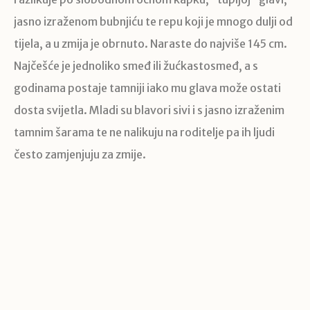
jasno izraženom bubnjiću te repu koji je mnogo dulji od
tijela, a u zmija je obrnuto. Naraste do najviše 145 cm.
Najčešće je jednoliko smeđ ili žućkastosmeđ, a s
godinama postaje tamniji iako mu glava može ostati
dosta svijetla. Mladi su blavori sivi i s jasno izraženim
tamnim šarama te ne nalikuju na roditelje pa ih ljudi
često zamjenjuju za zmije.