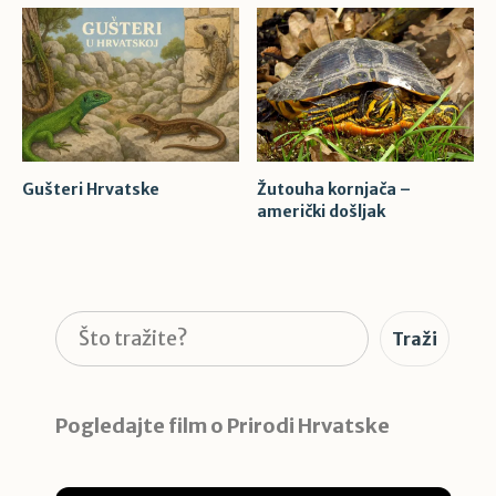
Gušteri Hrvatske
Žutouha kornjača –
američki došljak
Pretraga
Traži
Pogledajte film o Prirodi Hrvatske