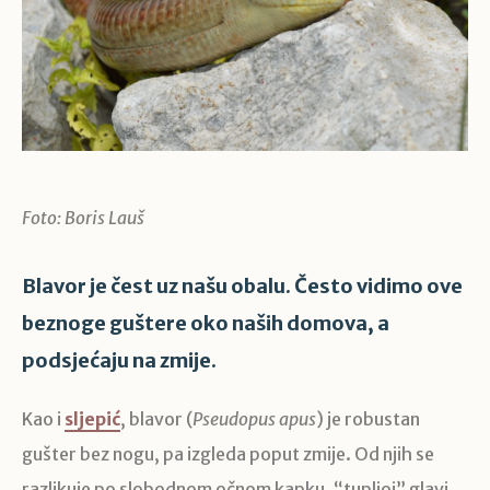
Foto: Boris Lauš
Blavor je čest uz našu obalu. Često vidimo ove
beznoge guštere oko naših domova, a
podsjećaju na zmije.
Kao i
sljepić
, blavor (
Pseudopus apus
) je robustan
gušter bez nogu, pa izgleda poput zmije. Od njih se
razlikuje po slobodnom očnom kapku, “tupljoj” glavi,