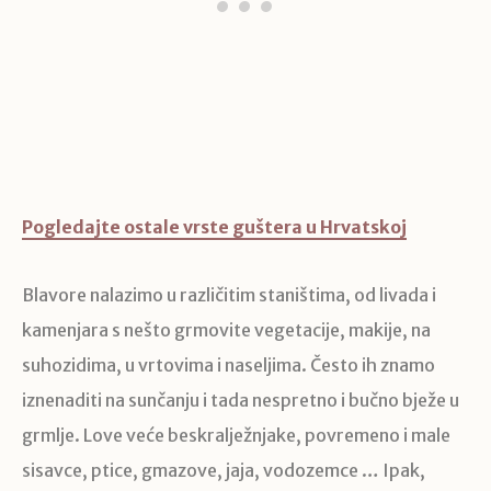
Pogledajte ostale vrste guštera u Hrvatskoj
Blavore nalazimo u različitim staništima, od livada i
kamenjara s nešto grmovite vegetacije, makije, na
suhozidima, u vrtovima i naseljima. Često ih znamo
iznenaditi na sunčanju i tada nespretno i bučno bježe u
grmlje. Love veće beskralježnjake, povremeno i male
sisavce, ptice, gmazove, jaja, vodozemce … Ipak,