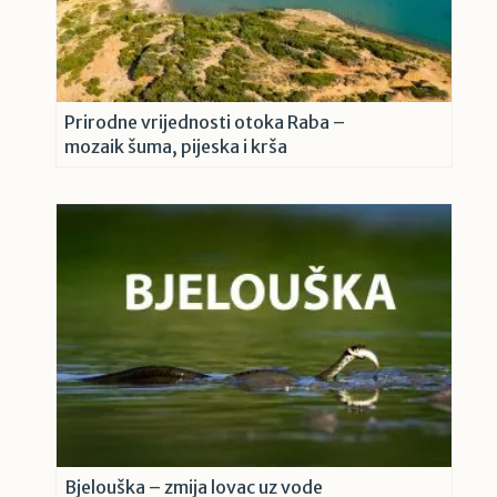
Prirodne vrijednosti otoka Raba –
mozaik šuma, pijeska i krša
Bjelouška – zmija lovac uz vode