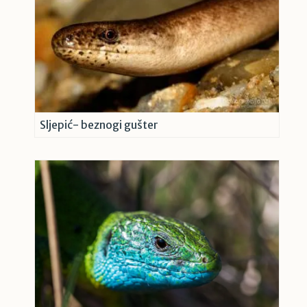
Sljepić- beznogi gušter