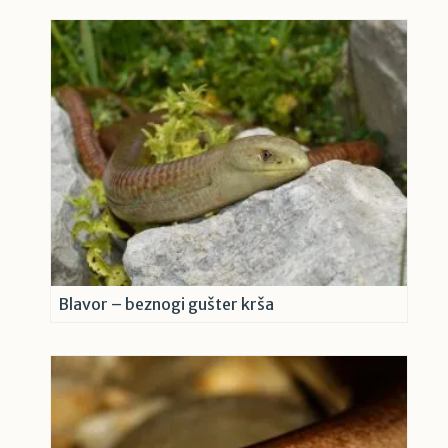
Blavor – beznogi gušter krša