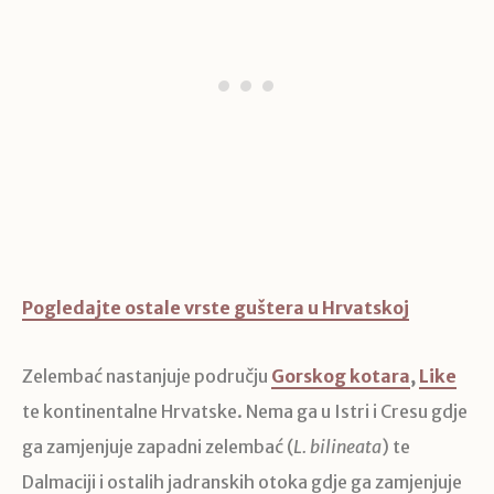
Pogledajte ostale vrste guštera u Hrvatskoj
Zelembać nastanjuje području
Gorskog kotara
,
Like
te kontinentalne Hrvatske. Nema ga u Istri i Cresu gdje
ga zamjenjuje zapadni zelembać (
L. bilineata
) te
Dalmaciji i ostalih jadranskih otoka gdje ga zamjenjuje