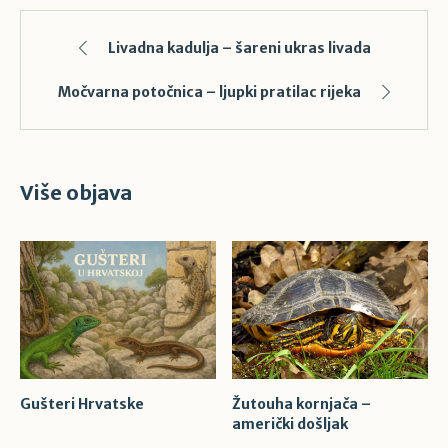
Livadna kadulja – šareni ukras livada
Močvarna potočnica – ljupki pratilac rijeka
Više objava
Gušteri Hrvatske
Žutouha kornjača –
američki došljak