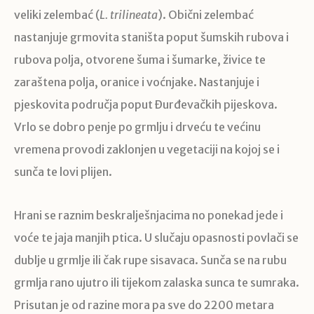
veliki zelembać (
L. trilineata
). Obični zelembać
nastanjuje grmovita staništa poput šumskih rubova i
rubova polja, otvorene šuma i šumarke, živice te
zaraštena polja, oranice i voćnjake. Nastanjuje i
pjeskovita područja poput Đurđevačkih pijeskova.
Vrlo se dobro penje po grmlju i drveću te većinu
vremena provodi zaklonjen u vegetaciji na kojoj se i
sunča te lovi plijen.
Hrani se raznim beskralješnjacima no ponekad jede i
voće te jaja manjih ptica. U slučaju opasnosti povlači se
dublje u grmlje ili čak rupe sisavaca. Sunča se na rubu
grmlja rano ujutro ili tijekom zalaska sunca te sumraka.
Prisutan je od razine mora pa sve do 2200 metara