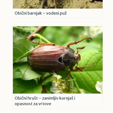
Obični barnjak – vodeni puž
Obični hrušt – zanimljiv kornjaš i
opasnost za vrtove