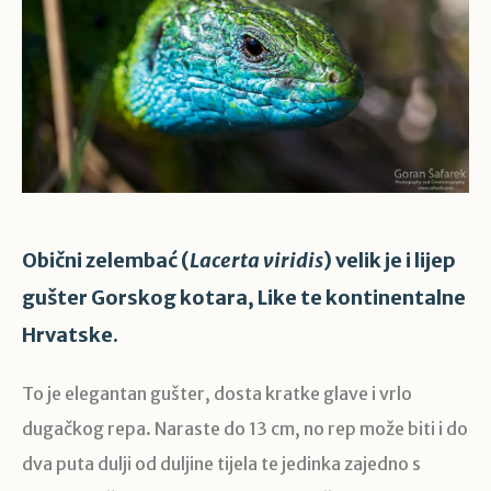
Obični zelembać (
Lacerta viridis
) velik je i lijep
gušter Gorskog kotara, Like te kontinentalne
Hrvatske.
To je elegantan gušter, dosta kratke glave i vrlo
dugačkog repa. Naraste do 13 cm, no rep može biti i do
dva puta dulji od duljine tijela te jedinka zajedno s