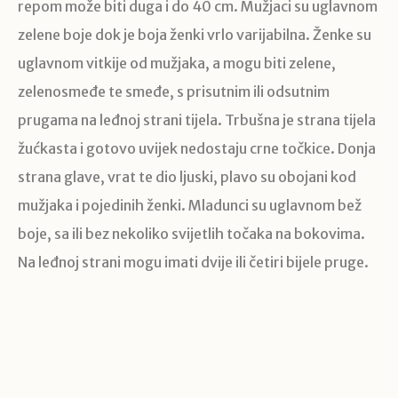
repom može biti duga i do 40 cm. Mužjaci su uglavnom
zelene boje dok je boja ženki vrlo varijabilna. Ženke su
uglavnom vitkije od mužjaka, a mogu biti zelene,
zelenosmeđe te smeđe, s prisutnim ili odsutnim
prugama na leđnoj strani tijela. Trbušna je strana tijela
žućkasta i gotovo uvijek nedostaju crne točkice. Donja
strana glave, vrat te dio ljuski, plavo su obojani kod
mužjaka i pojedinih ženki. Mladunci su uglavnom bež
boje, sa ili bez nekoliko svijetlih točaka na bokovima.
Na leđnoj strani mogu imati dvije ili četiri bijele pruge.