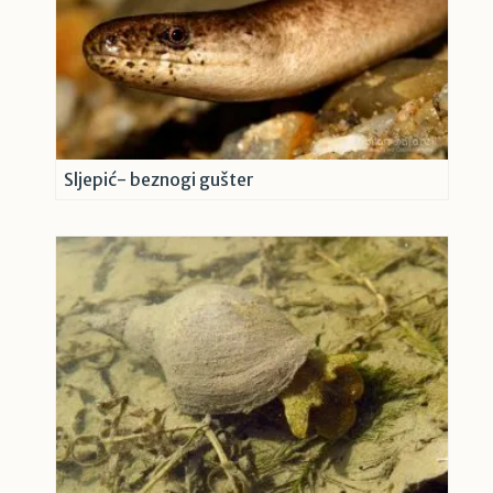
Sljepić- beznogi gušter