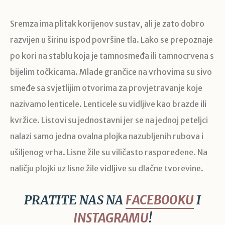
Sremza ima plitak korijenov sustav, ali je zato dobro
razvijen u širinu ispod površine tla. Lako se prepoznaje
po kori na stablu koja je tamnosmeđa ili tamnocrvena s
bijelim točkicama. Mlade grančice na vrhovima su sivo
smeđe sa svjetlijim otvorima za provjetravanje koje
nazivamo lenticele. Lenticele su vidljive kao brazde ili
kvržice. Listovi su jednostavni jer se na jednoj peteljci
nalazi samo jedna ovalna plojka nazubljenih rubova i
ušiljenog vrha. Lisne žile su viličasto raspoređene. Na
naličju plojki uz lisne žile vidljive su dlačne tvorevine.
PRATITE NAS NA
FACEBOOKU
I
INSTAGRAMU
!