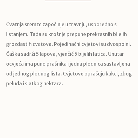
Cvatnja sremze započinje u travnju, usporedno s
listanjem. Tada su krošnje prepune prekrasnih bijelih
grozdastih cvatova. Pojedinačni cvjetovi su dvospolni.
Čaška sadrži 5 lapova, vjenčić 5 bijelih latica. Unutar
ocvjeća ima puno prašnika i jedna plodnica sastavljena
od jednog plodnog lista. Cvjetove oprašuju kukci, zbog
peluda i slatkog nektara.