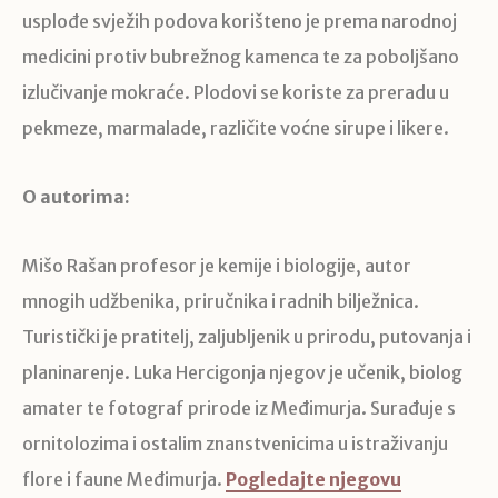
usplođe svježih podova korišteno je prema narodnoj
medicini protiv bubrežnog kamenca te za poboljšano
izlučivanje mokraće. Plodovi se koriste za preradu u
pekmeze, marmalade, različite voćne sirupe i likere.
O autorima:
Mišo Rašan profesor je kemije i biologije, autor
mnogih udžbenika, priručnika i radnih bilježnica.
Turistički je pratitelj, zaljubljenik u prirodu, putovanja i
planinarenje. Luka Hercigonja njegov je učenik, biolog
amater te fotograf prirode iz Međimurja. Surađuje s
ornitolozima i ostalim znanstvenicima u istraživanju
flore i faune Međimurja.
Pogledajte njegovu