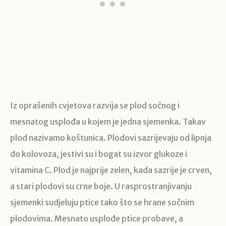
Iz oprašenih cvjetova razvija se plod sočnog i
mesnatog usplođa u kojem je jedna sjemenka. Takav
plod nazivamo koštunica. Plodovi sazrijevaju od lipnja
do kolovoza, jestivi su i bogat su izvor glukoze i
vitamina C. Plod je najprije zelen, kada sazrije je crven,
a stari plodovi su crne boje. U rasprostranjivanju
sjemenki sudjeluju ptice tako što se hrane sočnim
plodovima. Mesnato usplođe ptice probave, a