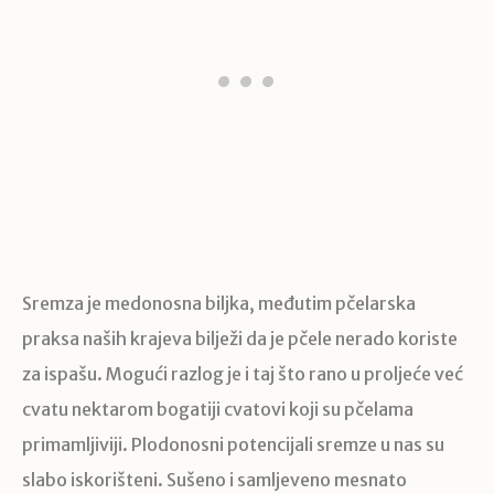
Sremza je medonosna biljka, međutim pčelarska
praksa naših krajeva bilježi da je pčele nerado koriste
za ispašu. Mogući razlog je i taj što rano u proljeće već
cvatu nektarom bogatiji cvatovi koji su pčelama
primamljiviji. Plodonosni potencijali sremze u nas su
slabo iskorišteni. Sušeno i samljeveno mesnato