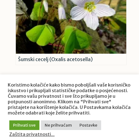
Šumski cecelj (Oxalis acetosella)
Koristimo kolačiće kako bismo poboljšali vaše korisničko
iskustvo i prikupljali statističke podatke o posjećenosti.
Čuvamo vašu privatnost i sve što prikupljamo je u
potpunosti anonimno. Klikom na "Prihvati sve"
pristajete na korištenje kolačića. U Postavkama kolačića
O projektu Priroda Hrvatske
možete odabrati koje želite prihvatiti.
Zaštita privatnosti
/ © 2022. Priroda Hrvatske / Goran
Prihvati sve
Ne prihvaćam
Postavke
Šafarek. Sva prava pridržana.
Zaštita privatnosti...