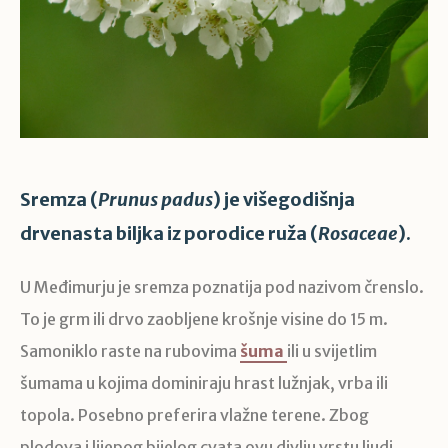
Sremza (
Prunus padus
) je višegodišnja
drvenasta biljka iz porodice ruža (
Rosaceae
).
U Međimurju je sremza poznatija pod nazivom črenslo.
To je grm ili drvo zaobljene krošnje visine do 15 m.
Samoniklo raste na rubovima
šuma
ili u svijetlim
šumama u kojima dominiraju hrast lužnjak, vrba ili
topola. Posebno preferira vlažne terene. Zbog
plodova i lijepog bijelog cvata ovu divlju vrstu ljudi