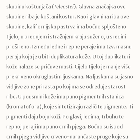
skupinu koštunjača (
Teleostei
). Glavna značajka ove
skupine riba je koštani kostur. Kao i glavnina riba ove
skupine, kalifornijska pastrva ima bočno spljošteno
tijelo, u prednjem i stražnjem kraju suženo, u sredini
prošireno. Između leđne i repne peraje ima tzv. masnu
peraju koja je u biti duplikatura kože. U toj duplikaturi
kože nalaze se pričuve masti. Cijelo tijelo je manje više
prekriveno okruglastim ljuskama. Na ljuskama su jasno
vidljive zone prirasta po kojima se određuje starost
ribe. U pousmini kože ima puno pigmentnih stanica
(kromatofora), koje sintetiziraju različite pigmente. Ti
pigmenti daju boju koži. Po glavi, leđima, trbuhu te
repnoj peraji ima puno crnih pjega. Bočno su ispod
crnih pjega vidljive crveno-narančaste pruge koje su