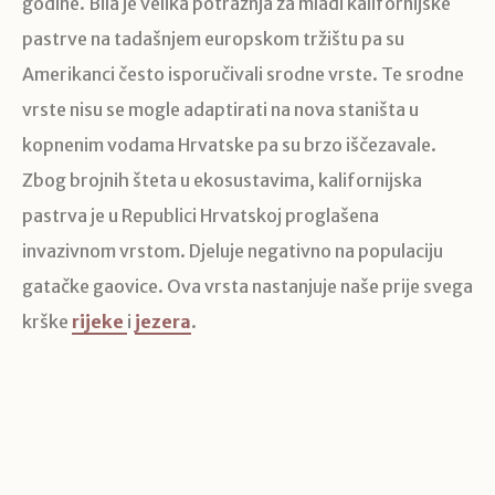
godine. Bila je velika potražnja za mlađi kalifornijske
pastrve na tadašnjem europskom tržištu pa su
Amerikanci često isporučivali srodne vrste. Te srodne
vrste nisu se mogle adaptirati na nova staništa u
kopnenim vodama Hrvatske pa su brzo iščezavale.
Zbog brojnih šteta u ekosustavima, kalifornijska
pastrva je u Republici Hrvatskoj proglašena
invazivnom vrstom. Djeluje negativno na populaciju
gatačke gaovice. Ova vrsta nastanjuje naše prije svega
krške
rijeke
i
jezera
.