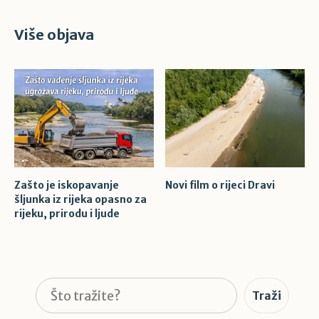
Više objava
Zašto je iskopavanje
Novi film o rijeci Dravi
šljunka iz rijeka opasno za
rijeku, prirodu i ljude
Pretraga
Traži