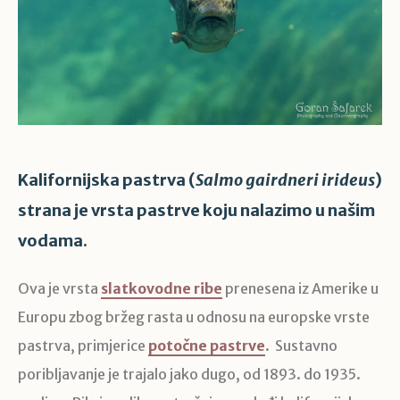
Kalifornijska pastrva (
Salmo gairdneri irideus
)
strana je vrsta pastrve koju nalazimo u našim
vodama.
Ova je vrsta
slatkovodne ribe
prenesena iz Amerike u
Europu zbog bržeg rasta u odnosu na europske vrste
pastrva, primjerice
potočne pastrve
. Sustavno
poribljavanje je trajalo jako dugo, od 1893. do 1935.