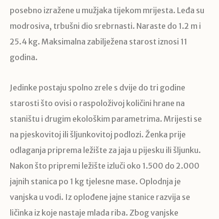
posebno izražene u mužjaka tijekom mrijesta. Leđa su
modrosiva, trbušni dio srebrnasti. Naraste do 1.2 m i
25.4 kg. Maksimalna zabilježena starost iznosi 11
godina.
Jedinke postaju spolno zrele s dvije do tri godine
starosti što ovisi o raspoloživoj količini hrane na
staništu i drugim ekološkim parametrima. Mrijesti se
na pjeskovitoj ili šljunkovitoj podlozi. Ženka prije
odlaganja priprema ležište za jaja u pijesku ili šljunku.
Nakon što pripremi ležište izluči oko 1.500 do 2.000
jajnih stanica po 1 kg tjelesne mase. Oplodnja je
vanjska u vodi. Iz oplođene jajne stanice razvija se
ličinka iz koje nastaje mlada riba. Zbog vanjske