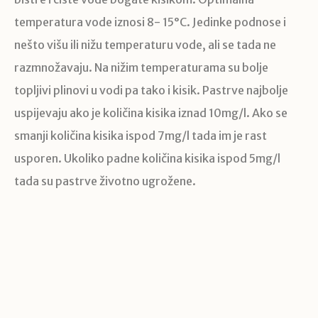
temperatura vode iznosi 8- 15°C. Jedinke podnose i
nešto višu ili nižu temperaturu vode, ali se tada ne
razmnožavaju. Na nižim temperaturama su bolje
topljivi plinovi u vodi pa tako i kisik. Pastrve najbolje
uspijevaju ako je količina kisika iznad 10mg/l. Ako se
smanji količina kisika ispod 7mg/l tada im je rast
usporen. Ukoliko padne količina kisika ispod 5mg/l
tada su pastrve životno ugrožene.