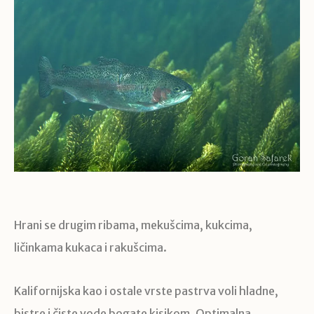
Hrani se drugim ribama, mekušcima, kukcima,
ličinkama kukaca i rakušcima.
Kalifornijska kao i ostale vrste pastrva voli hladne,
bistre i čiste vode bogate kisikom. Optimalna