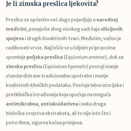
Je li zimska preslica ljekovita?
Preslice se općenito već dugo pojavljuju u
narodnoj
medicini
, ponajviše zbog visokog sadržaja
silicijevih
spojeva
i drugih bioaktivnih tvari. Međutim, važno je
razlikovati vrste. Najčešće se u biljnim pripravcima
spominje
poljska preslica
(
Equisetum arvense
), dok za
zimsku preslicu
(
Equisetum hyemale
) postoji manje
standardizirane tradicionalne upotrebe i manje
kvalitetnih kliničkih podataka. Postoje laboratorijska i
pretklinička istraživanja koja upućuju na moguća
antimikrobna
,
antioksidativna
i neka druga
biološka svojstva ekstrakata, ali to nije isto što i
potvrđena, sigurna kućna primjena.