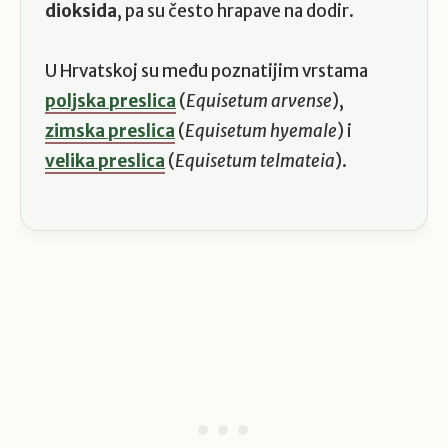
dioksida
, pa su često hrapave na dodir.
U Hrvatskoj su među poznatijim vrstama
poljska preslica
(
Equisetum arvense
),
zimska preslica
(
Equisetum hyemale
) i
velika preslica
(
Equisetum telmateia
).