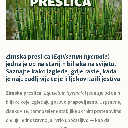
Zimska preslica (
Equisetum hyemale
)
jedna je od najstarijih biljaka na svijetu.
Saznajte kako izgleda, gdje raste, kada
je najupadljivija te je li ljekovita ili jestiva.
Zimska preslica
(
Equisetum hyemale
) jedna je od onih
biljaka koje izgledaju gotovo
prapovijesno
. Uspravne,
člankovite, tamnozelene stabljike s crnim prstenovima
djeluju jednostavno, ali vrlo upečatljivo — kao da