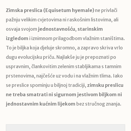
Zimska preslica (Equisetum hyemale)
ne privlači
pažnju velikim cvjetovima ni raskošnim listovima, ali
osvaja svojom
jednostavnošću
,
starinskim
izgledom
i iznimnom prilagodbom vlažnim staništima.
To je biljka koja djeluje skromno, a zapravo skriva vrlo
dugu evolucijsku priču. Najlakše ju je prepoznati po
uspravnim, člankovitim zelenim stabljikama s tamnim
prstenovima, najčešće uz vodu i na vlažnim tlima. Iako
se preslice spominju u biljnoj tradiciji,
zimsku preslicu
ne treba smatrati ni sigurnom jestivom biljkom ni
jednostavnim kućnim lijekom
bez stručnog znanja.