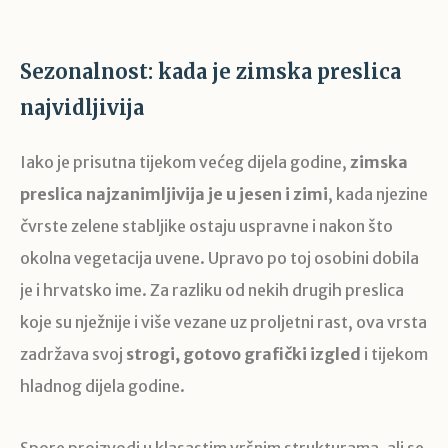
Sezonalnost: kada je zimska preslica
najvidljivija
Iako je prisutna tijekom većeg dijela godine,
zimska
preslica najzanimljivija je u jesen i zimi
, kada njezine
čvrste zelene stabljike ostaju uspravne i nakon što
okolna vegetacija uvene. Upravo po toj osobini dobila
je i hrvatsko ime. Za razliku od nekih drugih preslica
koje su nježnije i više vezane uz proljetni rast, ova vrsta
zadržava svoj
strogi, gotovo grafički izgled
i tijekom
hladnog dijela godine.