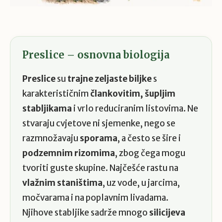
Preslice – osnovna biologija
Preslice
su
trajne zeljaste biljke
s
karakterističnim
člankovitim, šupljim
stabljikama
i vrlo reduciranim listovima. Ne
stvaraju cvjetove ni sjemenke, nego se
razmnožavaju
sporama
, a često se šire i
podzemnim rizomima
, zbog čega mogu
tvoriti guste skupine. Najčešće rastu na
vlažnim staništima
, uz vode, u jarcima,
močvarama i na poplavnim livadama.
Njihove stabljike sadrže mnogo
silicijeva