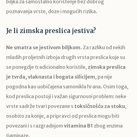
biljka za samostalno korištenje bez dobrog
poznavanja vrste, doze i mogućih rizika.
Je li zimska preslica jestiva?
Ne smatra se jestivom biljkom.
Za razliku od nekih
mladih proljetnih izboja drugih vrsta preslica koje su
se ponegdje tradicionalno koristile,
zimska preslica
je tvrda, vlaknasta i bogata silicijem
, pa nije
pogodna kao uobičajena samonikla hrana. Osim toga,
kod preslica postoji i važan sigurnosni problem: neke
vrste sadrže tvari povezane s
toksičnošću za stoku
,
osobito za konje, a pripravci od preslica mogu biti
povezani i s razgradnjom
vitamina B1
zbog enzima
tiaminaze.