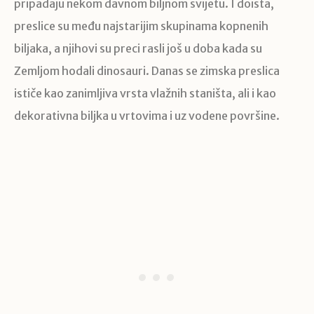
pripadaju nekom davnom biljnom svijetu. I doista,
preslice su među najstarijim skupinama kopnenih
biljaka, a njihovi su preci rasli još u doba kada su
Zemljom hodali dinosauri. Danas se zimska preslica
ističe kao zanimljiva vrsta vlažnih staništa, ali i kao
dekorativna biljka u vrtovima i uz vodene površine.