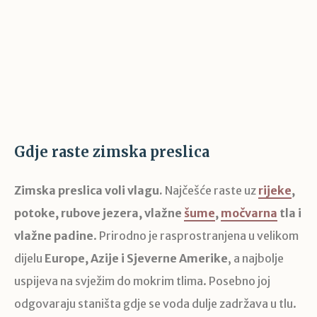
Gdje raste zimska preslica
Zimska preslica voli vlagu.
Najčešće raste uz
rijeke
,
potoke, rubove jezera, vlažne
šume
,
močvarna
tla i
vlažne padine
. Prirodno je rasprostranjena u velikom
dijelu
Europe, Azije i Sjeverne Amerike
, a najbolje
uspijeva na svježim do mokrim tlima. Posebno joj
odgovaraju staništa gdje se voda dulje zadržava u tlu.