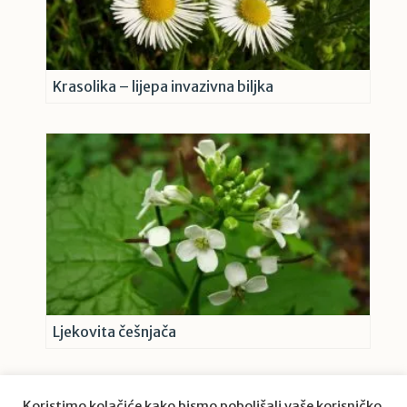
Krasolika – lijepa invazivna biljka
Ljekovita češnjača
Koristimo kolačiće kako bismo poboljšali vaše korisničko