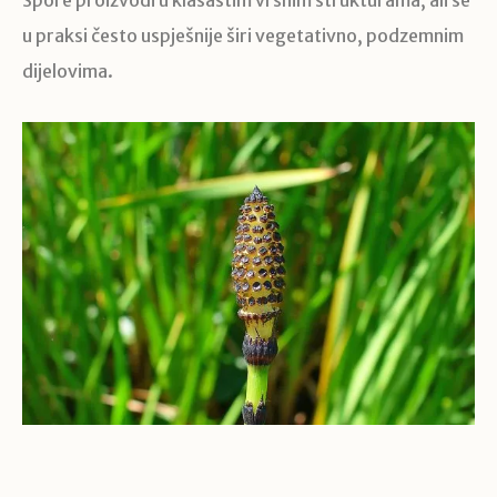
Spore proizvodi u klasastim vršnim strukturama, ali se
u praksi često uspješnije širi vegetativno, podzemnim
dijelovima.