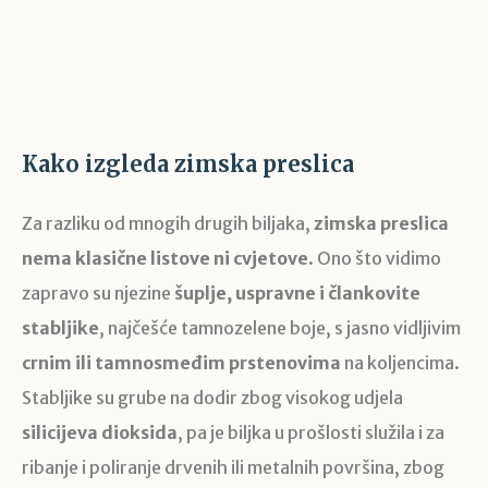
Kako izgleda zimska preslica
Za razliku od mnogih drugih biljaka,
zimska preslica
nema klasične listove ni cvjetove
. Ono što vidimo
zapravo su njezine
šuplje, uspravne i člankovite
stabljike
, najčešće tamnozelene boje, s jasno vidljivim
crnim ili tamnosmeđim prstenovima
na koljencima.
Stabljike su grube na dodir zbog visokog udjela
silicijeva dioksida
, pa je biljka u prošlosti služila i za
ribanje i poliranje drvenih ili metalnih površina, zbog