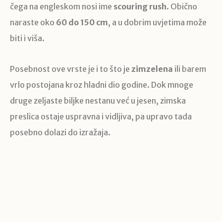
čega na engleskom nosi ime
scouring rush
. Obično
naraste oko
60 do 150 cm
, a u dobrim uvjetima može
biti i viša.
Posebnost ove vrste je i to što je
zimzelena
ili barem
vrlo postojana kroz hladni dio godine. Dok mnoge
druge zeljaste biljke nestanu već u jesen, zimska
preslica ostaje uspravna i vidljiva, pa upravo tada
posebno dolazi do izražaja.