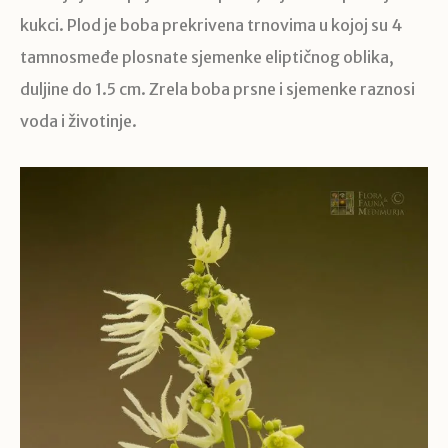
kukci. Plod je boba prekrivena trnovima u kojoj su 4
tamnosmeđe plosnate sjemenke eliptičnog oblika,
duljine do 1.5 cm. Zrela boba prsne i sjemenke raznosi
voda i životinje.