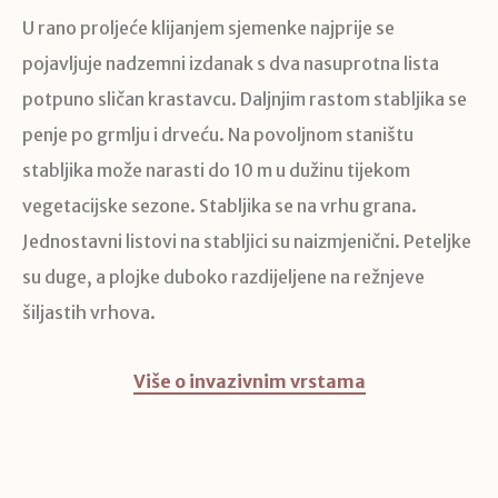
U rano proljeće klijanjem sjemenke najprije se
pojavljuje nadzemni izdanak s dva nasuprotna lista
potpuno sličan krastavcu. Daljnjim rastom stabljika se
penje po grmlju i drveću. Na povoljnom staništu
stabljika može narasti do 10 m u dužinu tijekom
vegetacijske sezone. Stabljika se na vrhu grana.
Jednostavni listovi na stabljici su naizmjenični. Peteljke
su duge, a plojke duboko razdijeljene na režnjeve
šiljastih vrhova.
Više o invazivnim vrstama