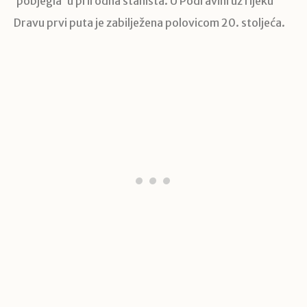
‘pobjegla’ u prirodna staništa. U Podravini uz rijeku
Dravu prvi puta je zabilježena
polovicom 20. stoljeća.