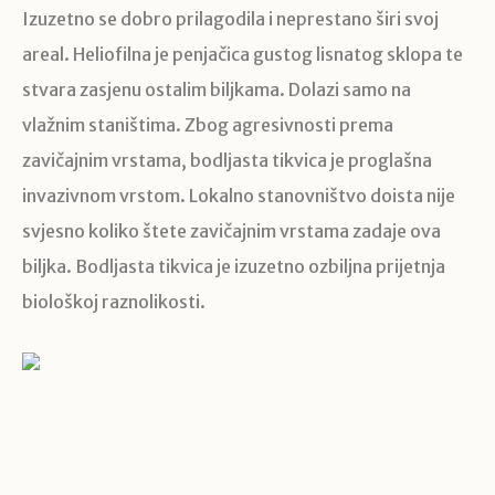
Izuzetno se dobro prilagodila i neprestano širi svoj
areal. Heliofilna je penjačica gustog lisnatog sklopa te
stvara zasjenu ostalim biljkama. Dolazi samo na
vlažnim staništima. Zbog agresivnosti prema
zavičajnim vrstama, bodljasta tikvica je proglašna
invazivnom vrstom. Lokalno stanovništvo doista nije
svjesno koliko štete zavičajnim vrstama zadaje ova
biljka. Bodljasta tikvica je izuzetno ozbiljna prijetnja
biološkoj raznolikosti.
G