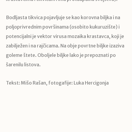
Bodljasta tikvica pojavljuje se kao korovna biljka i na
poljoprivrednim površinama (osobito kukuruzište) i
potencijalni je vektor virusa mozaika krastavca, koji je
zabilježen i na rajčicama. Na obje povrtne biljke izaziva
goleme štete. Oboljele biljke lako je prepoznati po
šarenilu listova.
Tekst: Mišo Rašan, fotogafije: Luka Hercigonja