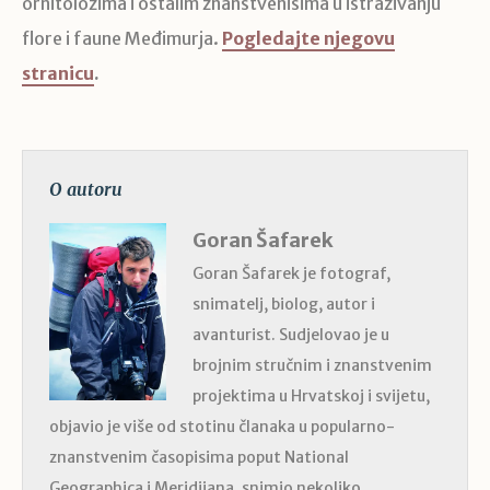
ornitolozima i ostalim znanstvenisima u istraživanju
flore i faune Međimurja.
Pogledajte njegovu
stranicu
.
O autoru
Goran Šafarek
Goran Šafarek je fotograf,
snimatelj, biolog, autor i
avanturist. Sudjelovao je u
brojnim stručnim i znanstvenim
projektima u Hrvatskoj i svijetu,
objavio je više od stotinu članaka u popularno-
znanstvenim časopisima poput National
Geographica i Meridijana, snimio nekoliko