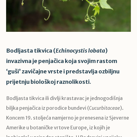
Bodljasta tikvica (
Echinocystis lobata
)
invazivna je penjačica koja svojim rastom
‘guši’ zavičajne vrste i predstavlja ozbiljnu
prijetnju biološkoj raznolikosti.
Bodljasta tikvica ili divlji krastavac je jednogodišnja
biljka penjačica iz porodice bundevi (
Cucurbitaceae
).
Koncem 19. stoljeća namjerno je prenesena iz Sjeverne
Amerike u botaničke vrtove Europe, iz kojih je