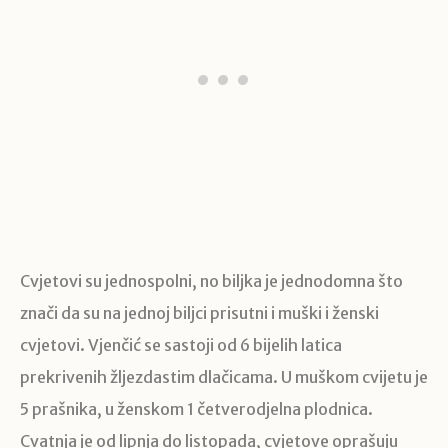
Cvjetovi su jednospolni, no biljka je jednodomna što
znači da su na jednoj biljci prisutni i muški i ženski
cvjetovi. Vjenčić se sastoji od 6 bijelih latica
prekrivenih žljezdastim dlačicama. U muškom cvijetu je
5 prašnika, u ženskom 1 četverodjelna plodnica.
Cvatnja je od lipnja do listopada, cvjetove oprašuju