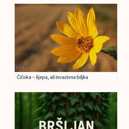
Čičoka – lijepa, ali invazivna biljka