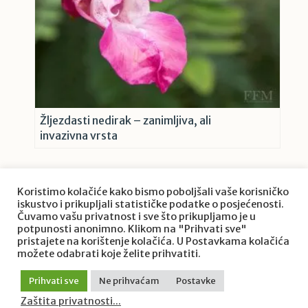
Žljezdasti nedirak – zanimljiva, ali
invazivna vrsta
Koristimo kolačiće kako bismo poboljšali vaše korisničko
iskustvo i prikupljali statističke podatke o posjećenosti.
Čuvamo vašu privatnost i sve što prikupljamo je u
potpunosti anonimno. Klikom na "Prihvati sve"
pristajete na korištenje kolačića. U Postavkama kolačića
O projektu Priroda Hrvatske
možete odabrati koje želite prihvatiti.
Zaštita privatnosti
/ © 2022. Priroda Hrvatske / Goran
Prihvati sve
Ne prihvaćam
Postavke
Šafarek. Sva prava pridržana.
Zaštita privatnosti...