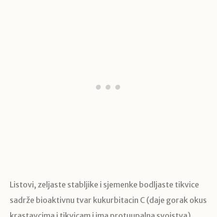
Listovi, zeljaste stabljike i sjemenke bodljaste tikvice
sadrže bioaktivnu tvar kukurbitacin C (daje gorak okus
krastavcima i tikvicam i ima protuupalna svojstva).