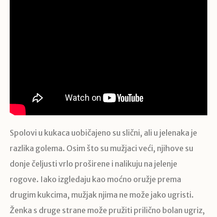
Spolovi u kukaca uobičajeno su slični, ali u jelenaka je
razlika golema. Osim što su mužjaci veći, njihove su
donje čeljusti vrlo proširene i nalikuju na jelenje
rogove. Iako izgledaju kao moćno oružje prema
drugim kukcima, mužjak njima ne može jako ugristi.
Ženka s druge strane može pružiti prilično bolan ugriz,