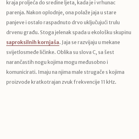
kraja proljeća do sredine ljeta, kada je i vrhunac
parenja. Nakon oplodnje, ona polaže jaja u stare
panjeve i ostalo raspadnuto drvo uključujući trulu
drvenu građu. Stoga jelenak spada u ekološku skupinu
saproksilnih kornjaša
. Jaja se razvijaju u mekane
svijetlosmeđe ličinke. Oblika su slova C, sa šest
narančastih nogu kojima mogu međusobno i
komunicirati. Imaju na njima male strugače s kojima
proizvode kratkotrajan zvuk frekvencije 11 kHz.