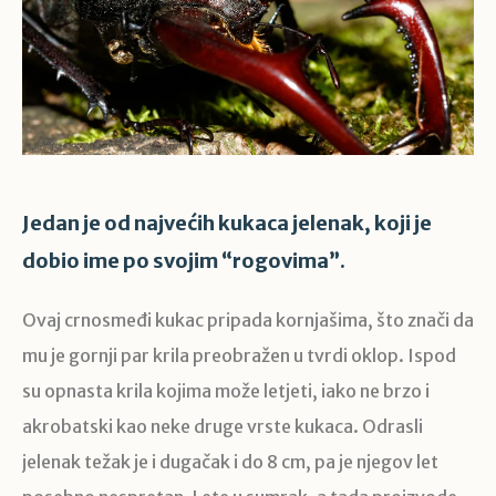
Jedan je od najvećih kukaca jelenak, koji je
dobio ime po svojim “rogovima”.
Ovaj crnosmeđi kukac pripada kornjašima, što znači da
mu je gornji par krila preobražen u tvrdi oklop. Ispod
su opnasta krila kojima može letjeti, iako ne brzo i
akrobatski kao neke druge vrste kukaca. Odrasli
jelenak težak je i dugačak i do 8 cm, pa je njegov let