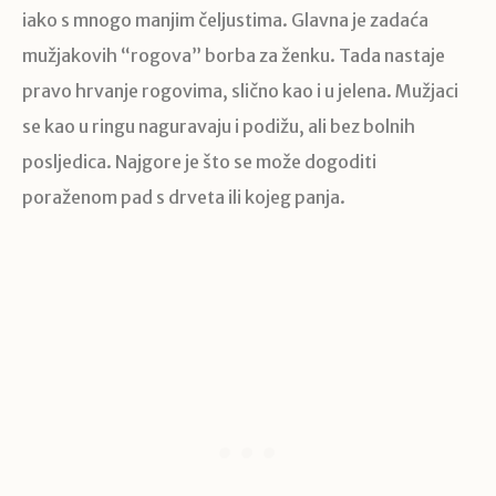
iako s mnogo manjim čeljustima. Glavna je zadaća
mužjakovih “rogova” borba za ženku. Tada nastaje
pravo hrvanje rogovima, slično kao i u jelena. Mužjaci
se kao u ringu naguravaju i podižu, ali bez bolnih
posljedica. Najgore je što se može dogoditi
poraženom pad s drveta ili kojeg panja.