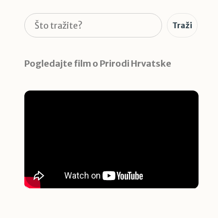
Pretraga
Traži
Pogledajte film o Prirodi Hrvatske