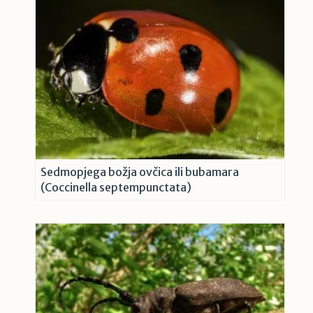
Sedmopjega božja ovčica ili bubamara
(Coccinella septempunctata)