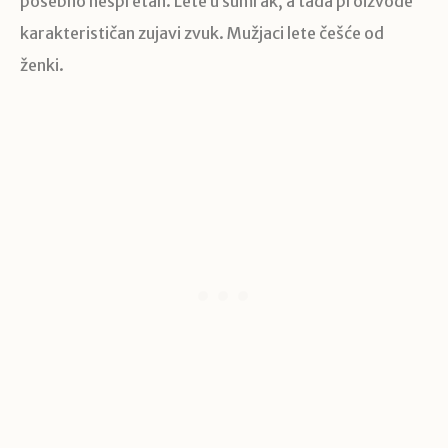
posebno nespretan. Lete u sumrak, a tada proizvode
karakterističan zujavi zvuk. Mužjaci lete češće od
ženki.