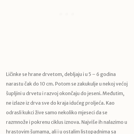
Ličinke se hrane drvetom, debljaju i u 5 – 6 godina
narastu čak do 10 cm. Potom se zakukulje u nekoj većoj
šupljini u drvetu i razvoj okončaju do jeseni. Međutim,
ne izlaze iz drva sve do kraja idućeg proljeća. Kao
odrasli kukci žive samo nekoliko mjeseci da se
razmnože i pokrenu ciklus iznova. Najviše ih nalazimo u
hrastovim šumama, ali i u ostalim listopadnima sa