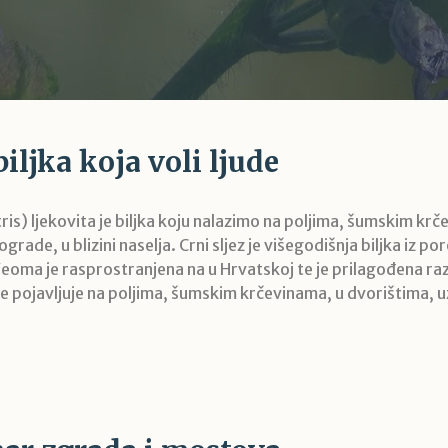
biljka koja voli ljude
tris) ljekovita je biljka koju nalazimo na poljima, šumskim kr
grade, u blizini naselja. Crni sljez je višegodišnja biljka iz po
eoma je rasprostranjena na u Hrvatskoj te je prilagođena raz
e pojavljuje na poljima, šumskim krčevinama, u dvorištima, u