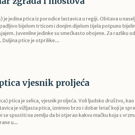
nar zgrada i mostova
 je jedina ptica iz porodice lastavica u regiji. Obitava u nasel
upadljivo bijelom trticom i donjim dijelom tijela potpuno bije
odsjajem. Juvenilne jedinke su smećkasto obojene. Za razliku od
. Duljina ptice je otprilike...
ptica vjesnik proljeća
a) ptica je selica, vjesnik proljeća. Voli ljudsko društvo, kao i 
tavica je vižljasta ptica, iznimno brzo i dobar letač koji je sp
bi se spustiti na zemlju da bi otjerao kakvu mačku koja s vrzma
rane u...