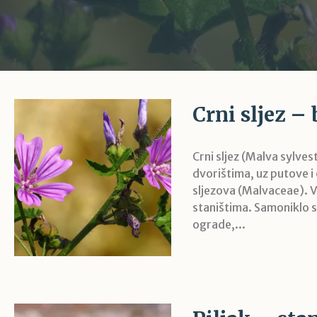
Crni sljez – 
Crni sljez (Malva sylves
dvorištima, uz putove i o
sljezova (Malvaceae). V
staništima. Samoniklo s
ograde,...