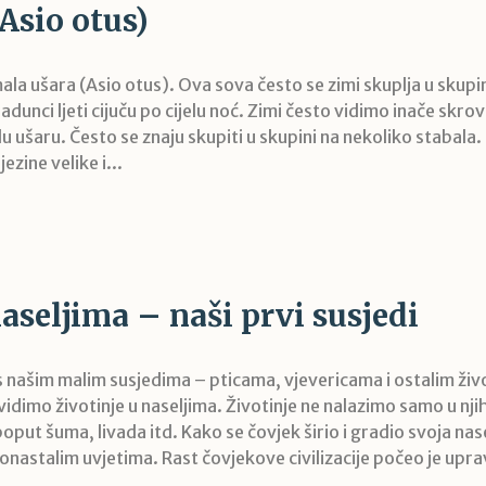
Asio otus)
mala ušara (Asio otus). Ova sova često se zimi skuplja u skup
adunci ljeti cijuču po cijelu noć. Zimi često vidimo inače skro
 ušaru. Često se znaju skupiti u skupini na nekoliko stabala.
ezine velike i...
naseljima – naši prvi susjedi
 s našim malim susjedima – pticama, vjevericama i ostalim živ
imo životinje u naseljima. Životinje ne nalazimo samo u nj
put šuma, livada itd. Kako se čovjek širio i gradio svoja nase
vonastalim uvjetima. Rast čovjekove civilizacije počeo je upr