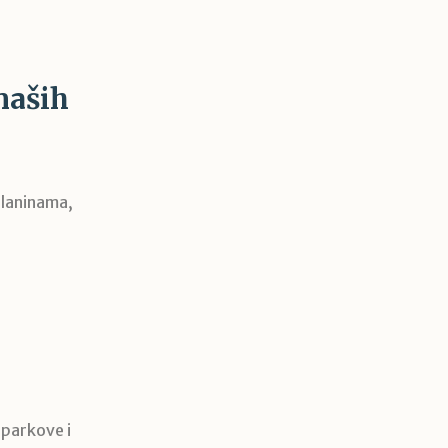
naših
planinama,
 parkove i