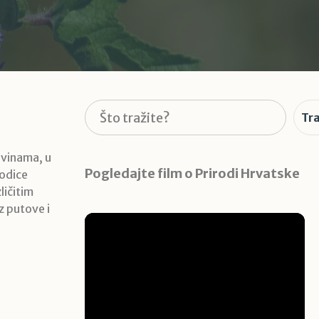
Pretraga
Tra
čevinama, u
Pogledajte film o Prirodi Hrvatske
rodice
ličitim
z putove i