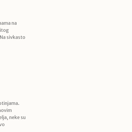
inama na
vitog
 Na sivkasto
otinjama.
ihovim
lja, neke su
avo