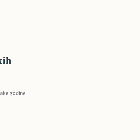
kih
svake godine