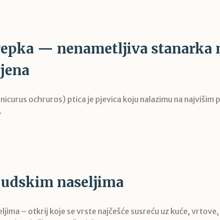
epka — nenametljiva stanarka 
ijena
curus ochruros) ptica je pjevica koju nalazimu na najvišim 
.
ljudskim naseljima
eljima – otkrij koje se vrste najčešće susreću uz kuće, vrtove,