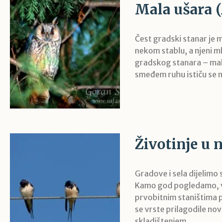
Mala ušara (
Čest gradski stanar je 
nekom stablu, a njeni ml
gradskog stanara – malu
smeđem ruhu ističu se nj
Životinje u 
Gradove i sela dijelimo
Kamo god pogledamo, vid
prvobitnim staništima po
se vrste prilagodile no
skladištenjem...