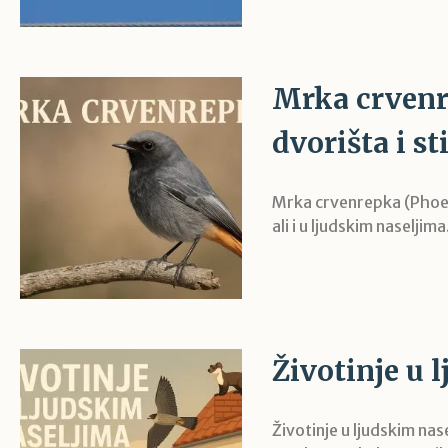
Mrka crvenr
dvorišta i st
Mrka crvenrepka (Phoeni
ali i u ljudskim naseljima
Životinje u 
Životinje u ljudskim nas