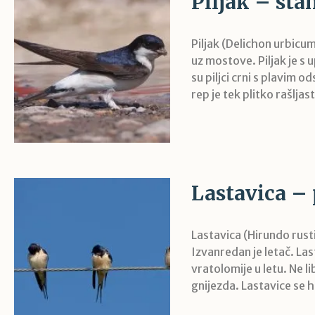
Piljak – sta
Piljak (Delichon urbicum)
uz mostove. Piljak je s 
su piljci crni s plavim 
rep je tek plitko rašljast
Lastavica – 
Lastavica (Hirundo rustic
Izvanredan je letač. Las
vratolomije u letu. Ne li
gnijezda. Lastavice se h