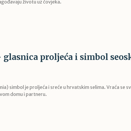
agođavaju životu uz čovjeka.
– glasnica proljeća i simbol seos
onia) simbol je proljeća i sreće u hrvatskim selima. Vraća se 
 svom domu i partneru.