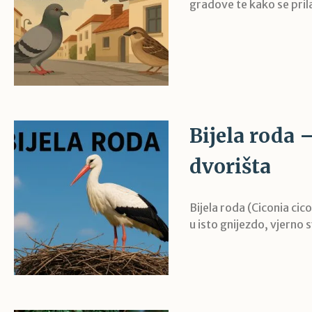
gradove te kako se pril
Bijela roda 
dvorišta
Bijela roda (Ciconia cic
u isto gnijezdo, vjerno