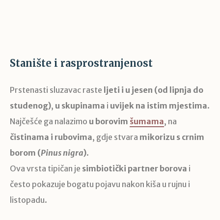
Stanište i rasprostranjenost
Prstenasti sluzavac raste
ljeti i u jesen (od lipnja do
studenog)
,
u skupinama
i
uvijek na istim mjestima
.
Najčešće ga nalazimo
u borovim
šumama
, na
čistinama i rubovima
, gdje stvara
mikorizu s crnim
borom (
Pinus nigra
)
.
Ova vrsta tipičan je
simbiotički partner borova
i
često pokazuje bogatu pojavu nakon kiša u rujnu i
listopadu.