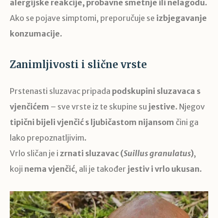
alergijske reakcije, probavne smetnje ili nelagodu
.
Ako se pojave simptomi, preporučuje se
izbjegavanje
konzumacije
.
Zanimljivosti i slične vrste
Prstenasti sluzavac pripada
podskupini sluzavaca s
vjenčićem
– sve vrste iz te skupine su
jestive
. Njegov
tipični bijeli vjenčić s ljubičastom nijansom
čini ga
lako prepoznatljivim.
Vrlo sličan je i
zrnati sluzavac (
Suillus granulatus
)
,
koji
nema vjenčić
, ali je također
jestiv i vrlo ukusan
.