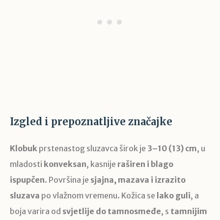
Izgled i prepoznatljive značajke
Klobuk
prstenastog sluzavca širok je
3–10 (13) cm
, u
mladosti
konveksan
, kasnije
raširen i blago
ispupčen
. Površina je
sjajna, mazava i izrazito
sluzava
po vlažnom vremenu. Kožica se
lako guli
, a
boja varira od
svjetlije do tamnosmeđe
, s
tamnijim