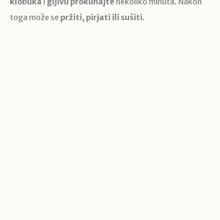
klobuka
i
gljivu prokuhajte
nekoliko minuta. Nakon
toga može se
pržiti, pirjati ili sušiti
.