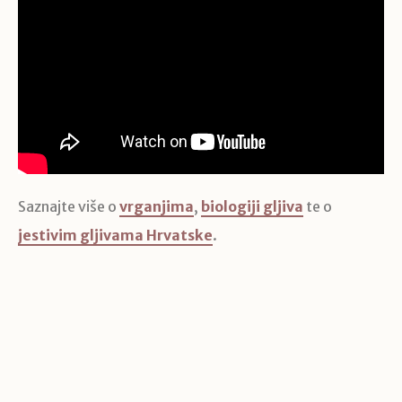
Saznajte više o
vrganjima
,
biologiji gljiva
te o
jestivim gljivama Hrvatske
.