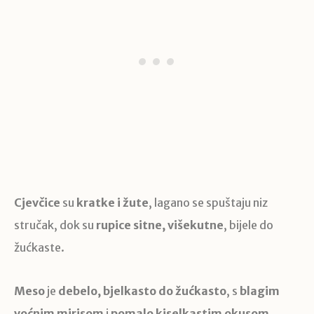
Cjevčice
su
kratke i žute
, lagano se spuštaju niz
stručak, dok su
rupice sitne, višekutne
, bijele do
žućkaste.
Meso
je
debelo, bjelkasto do žućkasto
, s
blagim
voćnim mirisom
i
pomalo kiselkastim okusom
.