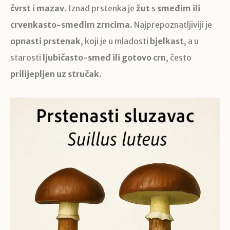
čvrst i mazav
. Iznad prstenka je
žut
s
smeđim ili
crvenkasto-smeđim zrncima
. Najprepoznatljiviji je
opnasti prstenak
, koji je u mladosti
bjelkast
, a u
starosti
ljubičasto-smeđ ili gotovo crn
, često
prilijepljen uz stručak
.