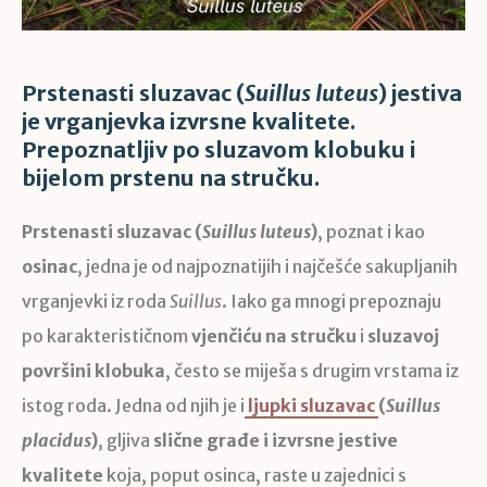
Prstenasti sluzavac (
Suillus luteus
) jestiva
je vrganjevka izvrsne kvalitete.
Prepoznatljiv po sluzavom klobuku i
bijelom prstenu na stručku.
Prstenasti sluzavac (
Suillus luteus
)
, poznat i kao
osinac
, jedna je od najpoznatijih i najčešće sakupljanih
vrganjevki iz roda
Suillus
. Iako ga mnogi prepoznaju
po karakterističnom
vjenčiću na stručku
i
sluzavoj
površini klobuka
, često se miješa s drugim vrstama iz
istog roda. Jedna od njih je i
ljupki sluzavac
(
Suillus
placidus
)
, gljiva
slične građe i izvrsne jestive
kvalitete
koja, poput osinca, raste u zajednici s