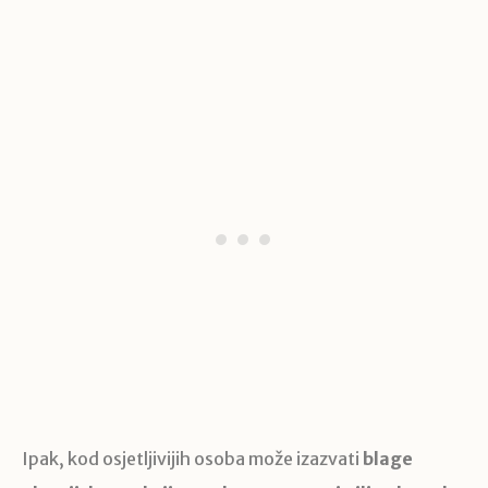
Ipak, kod osjetljivijih osoba može izazvati
blage