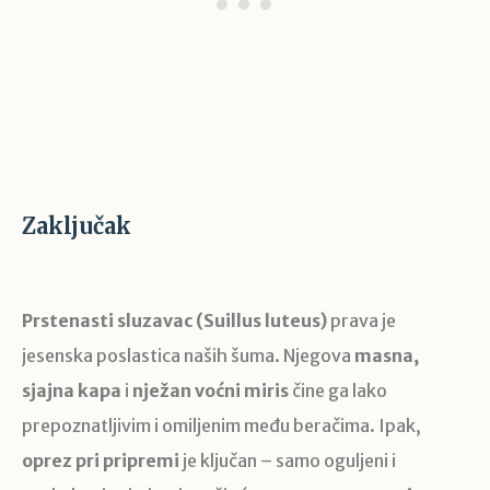
Zaključak
Prstenasti sluzavac (Suillus luteus)
prava je
jesenska poslastica naših šuma. Njegova
masna,
sjajna kapa
i
nježan voćni miris
čine ga lako
prepoznatljivim i omiljenim među beračima. Ipak,
oprez pri pripremi
je ključan – samo oguljeni i