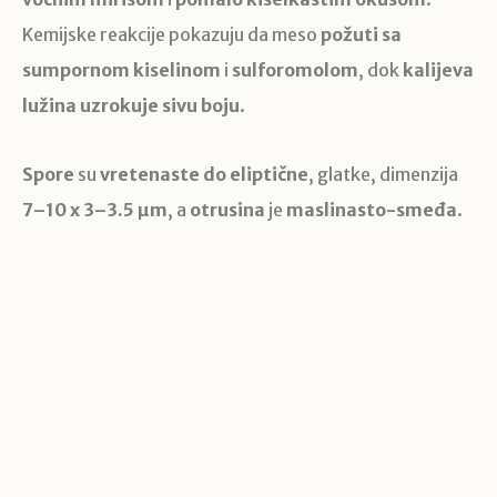
Kemijske reakcije pokazuju da meso
požuti sa
sumpornom kiselinom
i
sulforomolom
, dok
kalijeva
lužina uzrokuje sivu boju
.
Spore
su
vretenaste do eliptične
, glatke, dimenzija
7–10 x 3–3.5 µm
, a
otrusina
je
maslinasto-smeđa
.