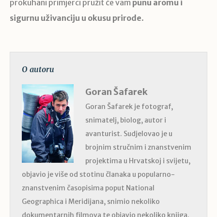
prokuhani primjerci pružit će vam
punu aromu i
sigurnu uživanciju u okusu prirode
.
O autoru
Goran Šafarek
Goran Šafarek je fotograf,
snimatelj, biolog, autor i
avanturist. Sudjelovao je u
brojnim stručnim i znanstvenim
projektima u Hrvatskoj i svijetu,
objavio je više od stotinu članaka u popularno-
znanstvenim časopisima poput National
Geographica i Meridijana, snimio nekoliko
dokumentarnih filmova te objavio nekoliko knjiga.