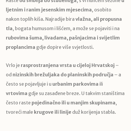
Raste
od svibnja do studenoga
, s vrhuncem sezone
u
ljetnim i ranim jesenskim mjesecima
, osobito
nakon toplih kiša. Najradije bira
vlažna, ali propusna
tla
, bogata humusom i lišćem, a može se pojaviti i na
rubovima šuma, livadama, pašnjacima i svijetlim
proplancima
gdje dopire više svjetlosti.
Vrlo je
rasprostranjena vrsta u cijeloj Hrvatskoj
–
od
nizinskih brežuljaka do planinskih područja
– a
često se pojavljuje i u
urbanim parkovima
ili
vrtovima
gdje su zasađene breze. U takvim staništima
često raste
pojedinačno ili u manjim skupinama
,
tvoreći male
krugove ili linije
duž korijenja stabla.