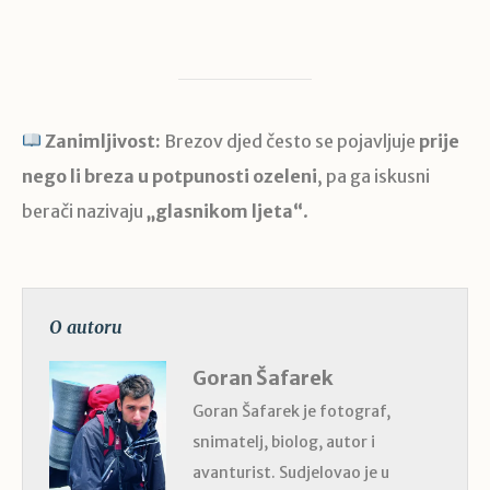
Zanimljivost:
Brezov djed često se pojavljuje
prije
nego li breza u potpunosti ozeleni
, pa ga iskusni
berači nazivaju
„glasnikom ljeta“
.
O autoru
Goran Šafarek
Goran Šafarek je fotograf,
snimatelj, biolog, autor i
avanturist. Sudjelovao je u