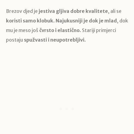
Brezov djed je
jestiva gljiva dobre kvalitete
, ali se
koristi samo klobuk
.
Najukusniji je dok je mlad
, dok
mu je meso još
čvrsto i elastično
. Stariji primjerci
postaju
spužvasti i neupotrebljivi
.