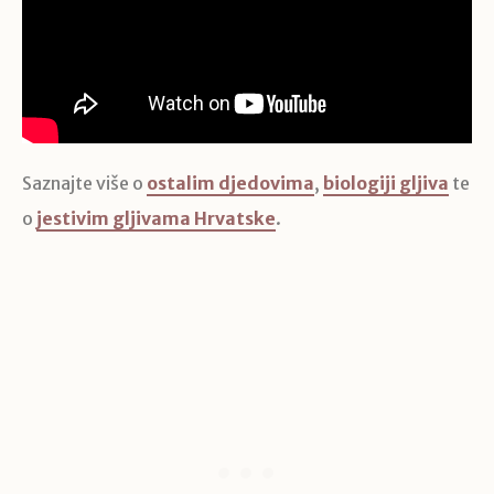
Saznajte više o
ostalim djedovima
,
biologiji gljiva
te
o
jestivim gljivama Hrvatske
.