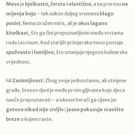
Meso
je
bjelkasto, čvrsto i elastično
, a na prerezu
ne
mijenja boju
– tek nakon duljeg vremena
blago
posivi
. Nema izražen miris, ali je
okus lagano
kiselkast
, što ga čini prepoznatljivim među vrstama
roda
Leccinum
. Kod starijih primjeraka meso postaje
spužvasto i lomljivo
, što smanjuje njegovu kulinarsku
vrijednost.
Zanimljivost:
Zbog svoje jednostavne, ali otmjene
građe, brezov djed je među prvim gljivama koje djeca
nauče prepoznavati – a iskusni berači ga cijene jer
gotovo nikad nije crvljiv
i
jasno pokazuje stanište
breze
u kojem raste.