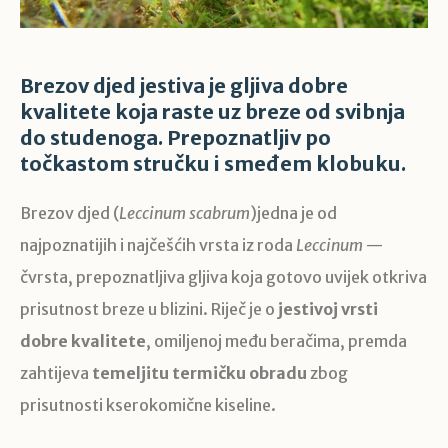
Brezov djed jestiva je gljiva dobre
kvalitete koja raste uz breze od svibnja
do studenoga. Prepoznatljiv po
točkastom stručku i smeđem klobuku.
Brezov djed (
Leccinum scabrum
)jedna je od
najpoznatijih i najčešćih vrsta iz roda
Leccinum
—
čvrsta, prepoznatljiva gljiva koja gotovo uvijek otkriva
prisutnost breze u blizini. Riječ je o
jestivoj vrsti
dobre kvalitete
, omiljenoj među beračima, premda
zahtijeva
temeljitu termičku obradu
zbog
prisutnosti kserokomične kiseline.