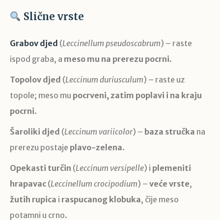
Slične vrste
Grabov djed
(
Leccinellum pseudoscabrum
) – raste
ispod graba, a
meso mu na prerezu pocrni
.
Topolov djed
(
Leccinum duriusculum
) – raste uz
topole; meso mu
pocrveni, zatim poplavi i na kraju
pocrni
.
Šaroliki djed
(
Leccinum variicolor
) –
baza stručka
na
prerezu postaje
plavo-zelena
.
Opekasti turčin
(
Leccinum versipelle
) i
plemeniti
hrapavac
(
Leccinellum crocipodium
) –
veće vrste
,
žutih rupica
i
raspucanog klobuka
, čije meso
potamni u crno.