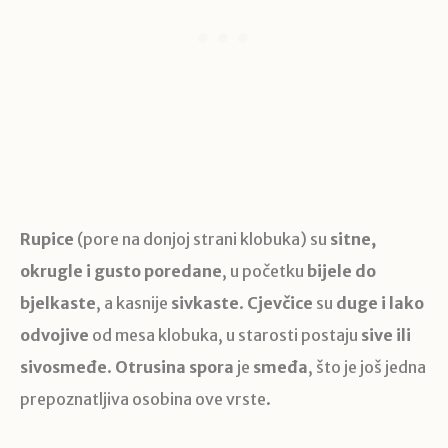
Rupice
(pore na donjoj strani klobuka) su
sitne,
okrugle i gusto poredane
, u početku
bijele do
bjelkaste
, a kasnije
sivkaste
.
Cjevčice
su
duge i lako
odvojive
od mesa klobuka, u starosti postaju
sive ili
sivosmeđe
.
Otrusina spora
je
smeđa
, što je još jedna
prepoznatljiva osobina ove vrste.