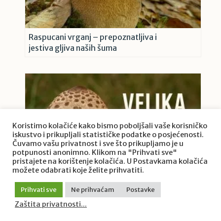
Raspucani vrganj – prepoznatljiva i
jestiva gljiva naših šuma
Koristimo kolačiće kako bismo poboljšali vaše korisničko
iskustvo i prikupljali statističke podatke o posjećenosti.
Čuvamo vašu privatnost i sve što prikupljamo je u
potpunosti anonimno. Klikom na "Prihvati sve"
pristajete na korištenje kolačića. U Postavkama kolačića
možete odabrati koje želite prihvatiti.
Prihvati sve
Ne prihvaćam
Postavke
Velika sunčanica – prepoznatljiva i
Zaštita privatnosti...
cijenjena jestiva gljiva