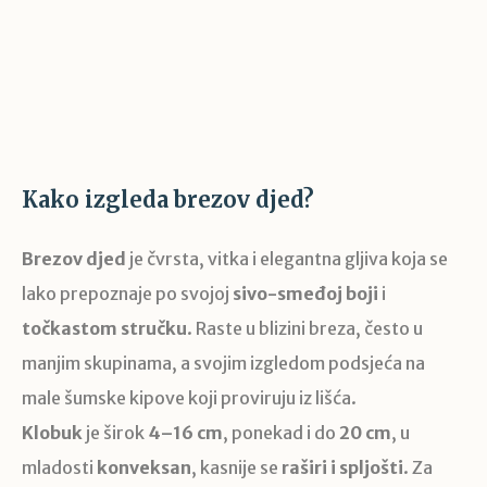
Kako izgleda brezov djed?
Brezov djed
je čvrsta, vitka i elegantna gljiva koja se
lako prepoznaje po svojoj
sivo-smeđoj boji
i
točkastom stručku
. Raste u blizini breza, često u
manjim skupinama, a svojim izgledom podsjeća na
male šumske kipove koji proviruju iz lišća.
Klobuk
je širok
4–16 cm
, ponekad i do
20 cm
, u
mladosti
konveksan
, kasnije se
raširi i spljošti
. Za