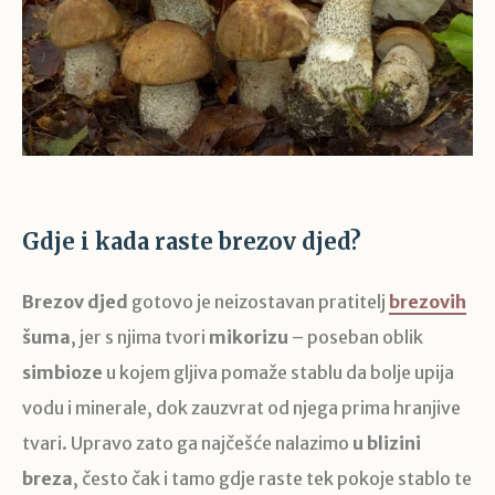
Gdje i kada raste brezov djed?
Brezov djed
gotovo je neizostavan pratitelj
brezovih
šuma
, jer s njima tvori
mikorizu
– poseban oblik
simbioze
u kojem gljiva pomaže stablu da bolje upija
vodu i minerale, dok zauzvrat od njega prima hranjive
tvari. Upravo zato ga najčešće nalazimo
u blizini
breza
, često čak i tamo gdje raste tek pokoje stablo te