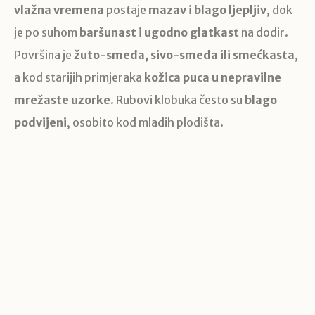
vlažna vremena
postaje
mazav i blago ljepljiv
, dok
je po suhom
baršunast i ugodno glatkast
na dodir.
Površina je
žuto-smeđa, sivo-smeđa ili smećkasta
,
a kod starijih primjeraka
kožica puca u nepravilne
mrežaste uzorke
. Rubovi klobuka često su
blago
podvijeni
, osobito kod mladih plodišta.