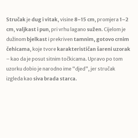
Stručak
je
dug i vitak
, visine
8–15 cm
, promjera
1–2
cm
,
valjkast i pun
, pri vrhu lagano
sužen
. Cijelom je
dužinom
bjelkast
i prekriven
tamnim, gotovo crnim
čehicama
, koje tvore
karakterističan šareni uzorak
– kao da je posut sitnim točkicama. Upravo po tom
uzorku dobio je narodno ime “djed”, jer stručak
izgleda kao
siva brada starca
.