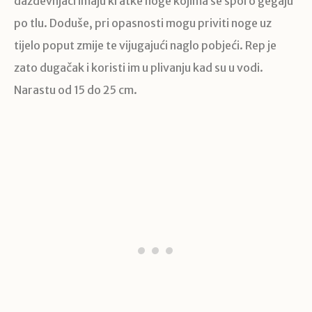
daždevnjaci imaju kratke noge kojima se sporo gegaju
po tlu. Doduše, pri opasnosti mogu priviti noge uz
tijelo poput zmije te vijugajući naglo pobjeći. Rep je
zato dugačak i koristi im u plivanju kad su u vodi.
Narastu od 15 do 25 cm.