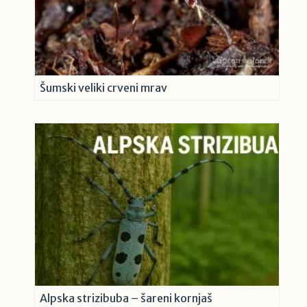
Šumski veliki crveni mrav
Alpska strizibuba – šareni kornjaš