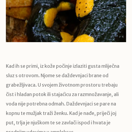
Kad ih se primi, iz kože počinje izlaziti gusta mliječna
sluz s otrovom. Njome se daždevnjaci brane od
grabežljivaca. U svojem životnom prostoru trebaju
čist i hladan potok ili stajaćicu za razmnožavanje, ali
voda nije potrebna odmah. Daždevnjaci se pare na
kopnu te mužjak traži ženku. Kad je nađe, priječi joj
put, trlja je njuškom te se zavlači ispod i hvata je