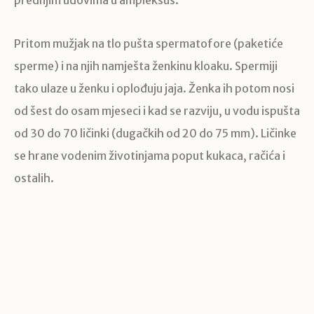
prednjim udovima u ampleksus.
Pritom mužjak na tlo pušta spermatofore (paketiće
sperme) i na njih namješta ženkinu kloaku. Spermiji
tako ulaze u ženku i oplođuju jaja. Ženka ih potom nosi
od šest do osam mjeseci i kad se razviju, u vodu ispušta
od 30 do 70 ličinki (dugačkih od 20 do 75 mm). Ličinke
se hrane vodenim životinjama poput kukaca, račića i
ostalih.