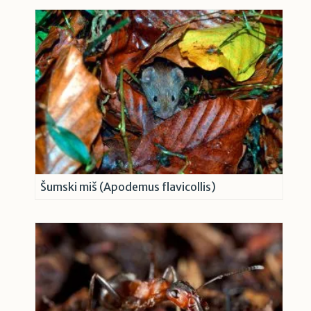
Šumski miš (Apodemus flavicollis)