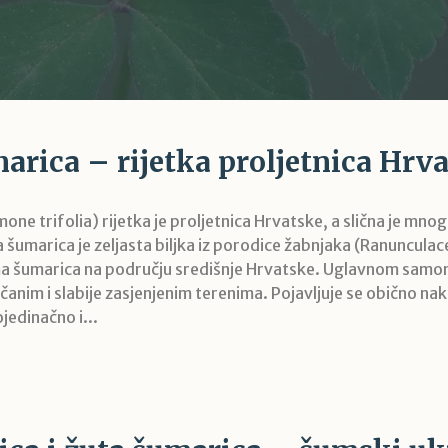
arica – rijetka proljetnica Hrv
ne trifolia) rijetka je proljetnica Hrvatske, a slična je mno
na šumarica je zeljasta biljka iz porodice žabnjaka (Ranunculac
ma šumarica na području središnje Hrvatske. Uglavnom samon
nim i slabije zasjenjenim terenima. Pojavljuje se obično nako
jedinačno i...