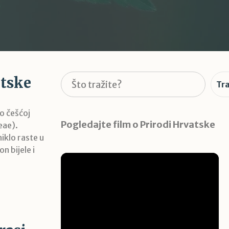
atske
Pretraga
Tra
go češćoj
Pogledajte film o Prirodi Hrvatske
eae).
iklo raste u
n bijele i