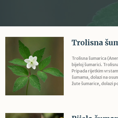
Trolisna šum
Trolisna šumarica (Anemo
bijeloj šumarici. Trolis
Pripada rijetkim vrsta
šumama, dolazi na osunča
žute šumarice, dolazi po