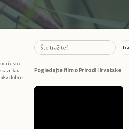
Pretraga
Tra
e mu često
Pogledajte film o Prirodi Hrvatske
akaznika.
čnjaka dobro