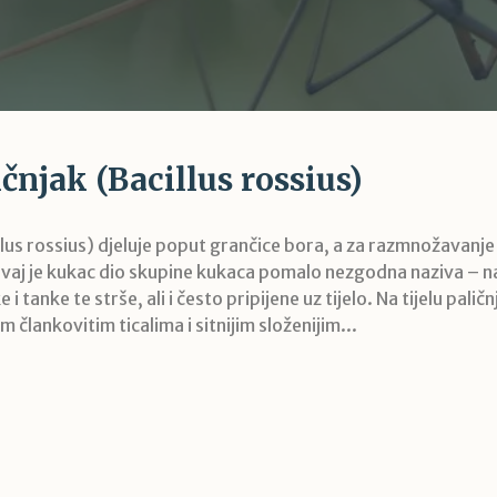
ičnjak (Bacillus rossius)
illus rossius) djeluje poput grančice bora, a za razmnožavanj
Ovaj je kukac dio skupine kukaca pomalo nezgodna naziva – n
 tanke te strše, ali i često pripijene uz tijelo. Na tijelu pali
im člankovitim ticalima i sitnijim složenijim...