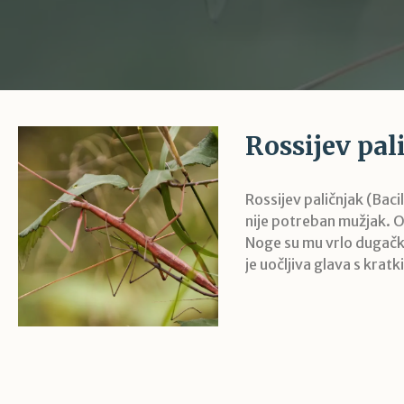
Rossijev pal
Rossijev paličnjak (Bac
nije potreban mužjak. 
Noge su mu vrlo dugačke i
je uočljiva glava s kratk