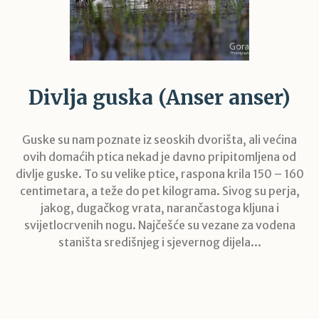
Divlja guska (Anser anser)
Guske su nam poznate iz seoskih dvorišta, ali većina
ovih domaćih ptica nekad je davno pripitomljena od
divlje guske. To su velike ptice, raspona krila 150 – 160
centimetara, a teže do pet kilograma. Sivog su perja,
jakog, dugačkog vrata, narančastoga kljuna i
svijetlocrvenih nogu. Najčešće su vezane za vodena
staništa središnjeg i sjevernog dijela...