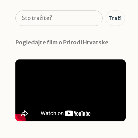
Pretraga
Traži
Pogledajte film o Prirodi Hrvatske