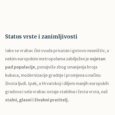
Status vrste i zanimljivosti
Iako se vrabac čini svuda prisutan i gotovo neuništiv, u
nekim europskim metropolama zabilježen je
osjetan
pad populacije
, ponajviše zbog smanjenja broja
kukaca, modernizacije gradnje i promjena u načinu
života ljudi. Ipak, u Hrvatskoj i diljem manjih europskih
gradova i sela vrabac ostaje stabilna i česta vrsta, naš
stalni, glasni i živahni pratitelj
.