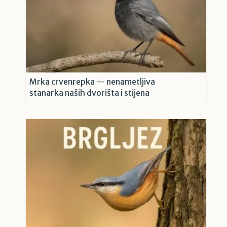
Mrka crvenrepka — nenametljiva
stanarka naših dvorišta i stijena