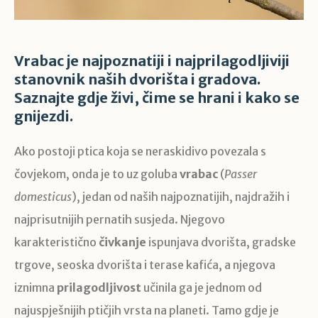
Vrabac je najpoznatiji i najprilagodljiviji
stanovnik naših dvorišta i gradova.
Saznajte gdje živi, čime se hrani i kako se
gnijezdi.
Ako postoji ptica koja se neraskidivo povezala s
čovjekom, onda je to uz goluba
vrabac
(
Passer
domesticus
), jedan od naših najpoznatijih, najdražih i
najprisutnijih pernatih susjeda. Njegovo
karakteristično
čivkanje
ispunjava dvorišta, gradske
trgove, seoska dvorišta i terase kafića, a njegova
iznimna
prilagodljivost
učinila ga je jednom od
najuspješnijih ptičjih vrsta na planeti. Tamo gdje je