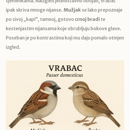
sjemenkama. Naizgled jednostavno obojan, vrabac
ipak skriva mnoge nijanse.
Mužjak
se lako prepoznaje
po sivoj „kapi“, tamnoj, gotovo
crnoj bradi
te
kestenjastim nijansama koje obrubljuju bokove glave.
Poseban je po kontrastima koji mu daju pomalo otmjen
izgled.