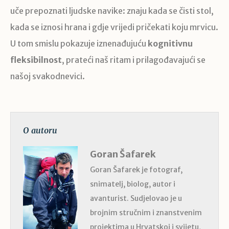
uče prepoznati ljudske navike: znaju kada se čisti stol,
kada se iznosi hrana i gdje vrijedi pričekati koju mrvicu.
U tom smislu pokazuje iznenađujuću
kognitivnu
fleksibilnost
, prateći naš ritam i prilagođavajući se
našoj svakodnevici.
O autoru
Goran Šafarek
Goran Šafarek je fotograf,
snimatelj, biolog, autor i
avanturist. Sudjelovao je u
brojnim stručnim i znanstvenim
projektima u Hrvatskoj i svijetu,