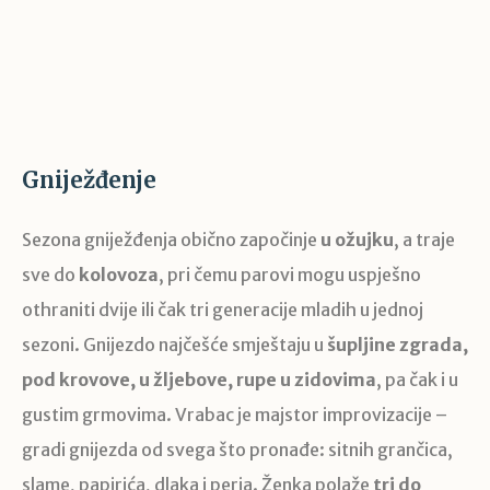
Gniježđenje
Sezona gniježđenja obično započinje
u ožujku
, a traje
sve do
kolovoza
, pri čemu parovi mogu uspješno
othraniti dvije ili čak tri generacije mladih u jednoj
sezoni. Gnijezdo najčešće smještaju u
šupljine zgrada,
pod krovove, u žljebove, rupe u zidovima
, pa čak i u
gustim grmovima. Vrabac je majstor improvizacije –
gradi gnijezda od svega što pronađe: sitnih grančica,
slame, papirića, dlaka i perja. Ženka polaže
tri do