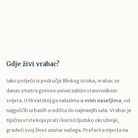
Gdje živi vrabac?
Iako potječe iz područja Bliskog istoka, vrabac se
danas smatra gotovo univerzalnim stanovnikom
svijeta. U Hrvatskoj ga nalazimo
u svim naseljima
, od
najgušćih urbanih središta do najmanjih sela. Vrabac je
tipična vrsta koja prati i koristi ljudsko okruženje,
gradeći svoj život unutar našega. Preferira mjesta na