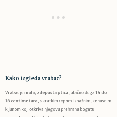
Kako izgleda vrabac?
Vrabac je
mala, zdepasta ptica
, obično duga
14 do
16 centimetara
, s kratkim repom i snažnim, konusnim
kljunom koji otkriva njegovu prehranu bogatu