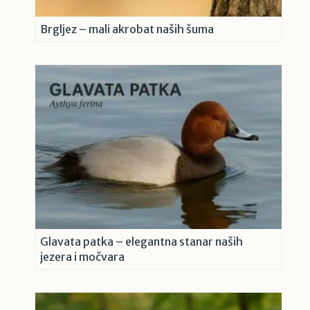
Brgljez – mali akrobat naših šuma
Glavata patka – elegantna stanar naših
jezera i močvara