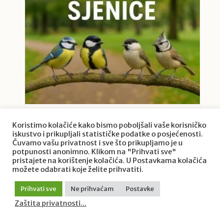
Sjenice – šareni mali akrobati naših
vrtova i šuma
Koristimo kolačiće kako bismo poboljšali vaše korisničko
iskustvo i prikupljali statističke podatke o posjećenosti.
Čuvamo vašu privatnost i sve što prikupljamo je u
potpunosti anonimno. Klikom na "Prihvati sve"
pristajete na korištenje kolačića. U Postavkama kolačića
možete odabrati koje želite prihvatiti.
Prihvati sve
Ne prihvaćam
Postavke
Zaštita privatnosti...