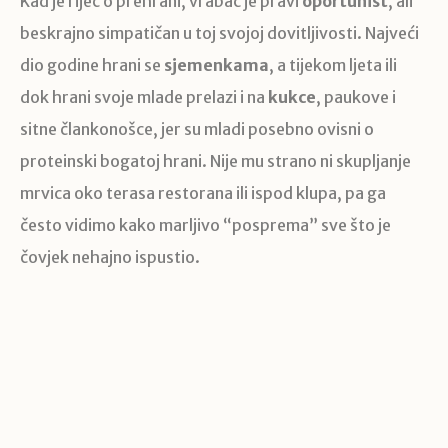
Kad je riječ o prehrani, vrabac je pravi
oportunist
, ali
beskrajno simpatičan u toj svojoj dovitljivosti. Najveći
dio godine hrani se
sjemenkama
, a tijekom ljeta ili
dok hrani svoje mlade prelazi i na
kukce
, paukove i
sitne člankonošce, jer su mladi posebno ovisni o
proteinski bogatoj hrani. Nije mu strano ni skupljanje
mrvica oko terasa restorana ili ispod klupa, pa ga
često vidimo kako marljivo “posprema” sve što je
čovjek nehajno ispustio.