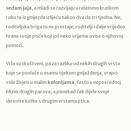
sedam jaja
, a mladi se razvijaju u relativno kratkom
roku te iz gnijezda izlijeću nakon dva do tri tjedna. No,
roditeljska briga tu ne prestaje; roditelji i dalje vrijedno
hrane svoje ptiće koji još neko vrijeme ovise o njihovoj
pomoći.
Vrlo su društveni, pa za razliku od nekih drugih vrsta
koje se povlače u osamu tijekom gniježđenja, vrapci
vole živjeti u malim
kolonijama
, često u neposrednoj
blizini drugih parova, a ponekad čak dijele svoje
skrovite kutke s drugim vrstama ptica.