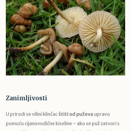
Zanimljivosti
U prirodi se vilini klinčac
štiti od puževa
upravo
pomoću cijanovodične kiseline – ako se puž zatvori s