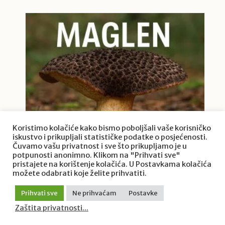
Koristimo kolačiće kako bismo poboljšali vaše korisničko
iskustvo i prikupljali statističke podatke o posjećenosti.
Maglen – jestiva, ali zaštićena gljiva
Čuvamo vašu privatnost i sve što prikupljamo je u
hrvatskih šuma
potpunosti anonimno. Klikom na "Prihvati sve"
pristajete na korištenje kolačića. U Postavkama kolačića
možete odabrati koje želite prihvatiti.
Prihvati sve
Ne prihvaćam
Postavke
Zaštita privatnosti...