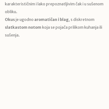
karakterističnim i lako prepoznatljivim čak i u sušenom
obliku.
Okus
je ugodno
aromatičan i blag
, s diskretnom
slatkastom notom
koja se pojača prilikom kuhanja ili
sušenja.