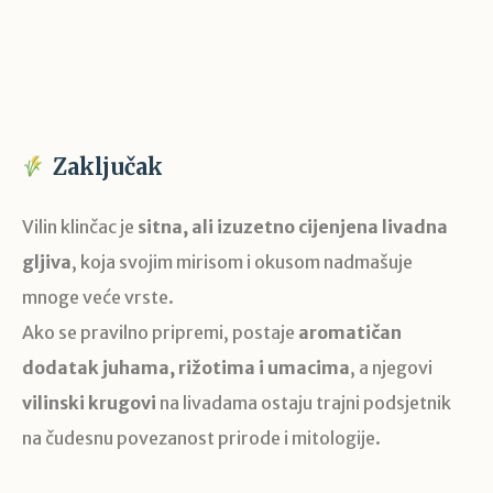
Zaključak
Vilin klinčac je
sitna, ali izuzetno cijenjena livadna
gljiva
, koja svojim mirisom i okusom nadmašuje
mnoge veće vrste.
Ako se pravilno pripremi, postaje
aromatičan
dodatak juhama, rižotima i umacima
, a njegovi
vilinski krugovi
na livadama ostaju trajni podsjetnik
na čudesnu povezanost prirode i mitologije.