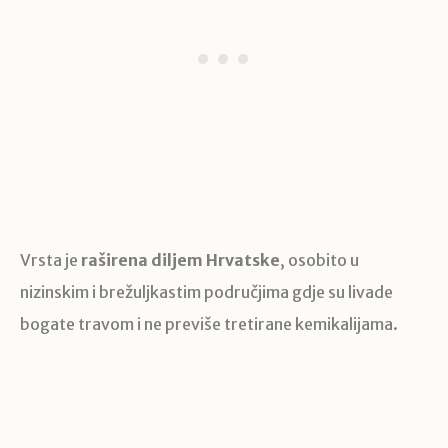
Vrsta je
raširena diljem Hrvatske
, osobito u
nizinskim i brežuljkastim područjima gdje su livade
bogate travom i ne previše tretirane kemikalijama.