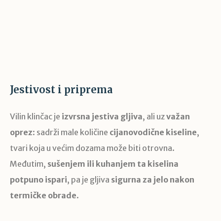
Jestivost i priprema
Vilin klinčac je
izvrsna jestiva gljiva
, ali uz
važan
oprez
: sadrži male količine
cijanovodične kiseline
,
tvari koja u većim dozama može biti otrovna.
Međutim,
sušenjem ili kuhanjem ta kiselina
potpuno ispari
, pa je gljiva
sigurna za jelo nakon
termičke obrade
.