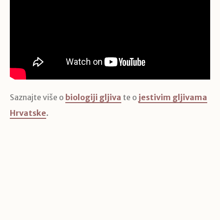
Saznajte više o
biologiji gljiva
te o
jestivim gljivama
Hrvatske
.