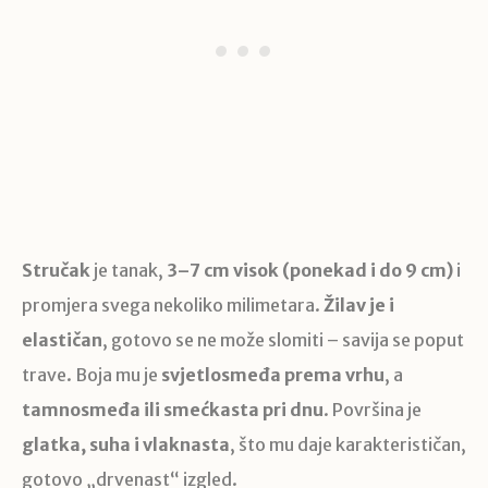
Stručak
je tanak,
3–7 cm visok (ponekad i do 9 cm)
i
promjera svega nekoliko milimetara.
Žilav je i
elastičan
, gotovo se ne može slomiti – savija se poput
trave. Boja mu je
svjetlosmeđa prema vrhu
, a
tamnosmeđa ili smećkasta pri dnu
. Površina je
glatka, suha i vlaknasta
, što mu daje karakterističan,
gotovo „drvenast“ izgled.