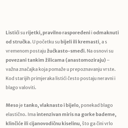
Listići
su
rijetki, pravilno raspoređeni
i
odmaknuti
od stručka
. U početku su
bijeli ili kremasti
, a s
vremenom postaju
žućkasto-smeđi
. Na osnovi su
povezani tankim žilicama (anastomoziraju)
–
važna značajka koja pomaže u prepoznavanju vrste.
Kod starijih primjeraka listići često postaju neravni i
blago valoviti.
Meso
je
tanko, vlaknasto i bijelo
, ponekad blago
elastično. Ima
intenzivan miris na gorke bademe,
klinčiće ili cijanovodičnu kiselinu
, što ga čini vrlo