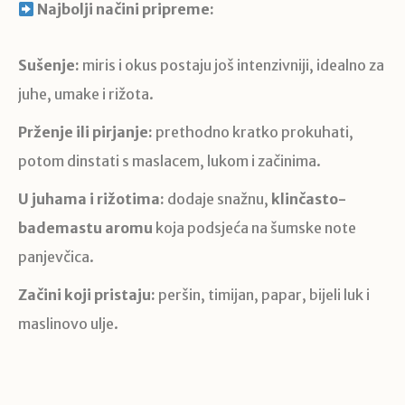
Najbolji načini pripreme:
Sušenje:
miris i okus postaju još intenzivniji, idealno za
juhe, umake i rižota.
Prženje ili pirjanje:
prethodno kratko prokuhati,
potom dinstati s maslacem, lukom i začinima.
U juhama i rižotima:
dodaje snažnu,
klinčasto-
bademastu aromu
koja podsjeća na šumske note
panjevčica.
Začini koji pristaju:
peršin, timijan, papar, bijeli luk i
maslinovo ulje.