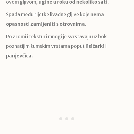
ovom gljivom,
ugine u roku od nekoliko sati
.
Spada među rijetke livadne gljive koje
nema
opasnosti zamijeniti s otrovnima
.
Po aromi i teksturi mnogi je svrstavaju uz bok
poznatijim šumskim vrstama poput
lisičarki
i
panjevčica
.