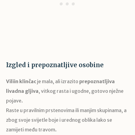
Izgled i prepoznatljive osobine
Viliin klinčac
je mala, ali izrazito
prepoznatljiva
livadna gljiva
, vitkog rasta i ugodne, gotovo nježne
pojave.
Raste u pravilnim prstenovima ili manjim skupinama, a
zbog svoje svijetle boje i urednog oblika lako se
zamijeti među travom.