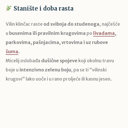
Stanište i doba rasta
Vilin klinčac raste
od svibnja do studenoga
, najčešće
u
busenima ili pravilnim krugovima
po
livadama
,
parkovima, pašnjacima, vrtovima i uz rubove
šuma
.
Micelij oslobađa
dušične spojeve
koji okolnu travu
boje u
intenzivno zelenu boju
, pa se ti “vilinski
krugovi” lako uoče i u rano proljeće ili kasnu jesen.