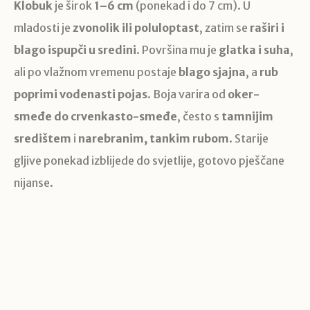
Klobuk
je širok
1–6 cm
(ponekad i do 7 cm). U
mladosti je
zvonolik ili poluloptast
, zatim se
raširi i
blago ispupči u sredini
. Površina mu je
glatka i suha
,
ali po vlažnom vremenu postaje
blago sjajna
, a
rub
poprimi vodenasti pojas
. Boja varira od
oker-
smeđe do crvenkasto-smeđe
, često s
tamnijim
središtem
i
narebranim, tankim rubom
. Starije
gljive ponekad izblijede do svjetlije, gotovo pješčane
nijanse.