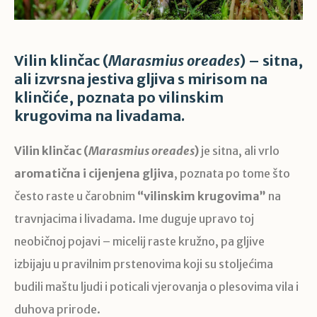
Vilin klinčac (
Marasmius oreades
) – sitna,
ali izvrsna jestiva gljiva s mirisom na
klinčiće, poznata po vilinskim
krugovima na livadama.
Vilin klinčac (
Marasmius oreades
)
je sitna, ali vrlo
aromatična i cijenjena gljiva
, poznata po tome što
često raste u čarobnim
“vilinskim krugovima”
na
travnjacima i livadama. Ime duguje upravo toj
neobičnoj pojavi – micelij raste kružno, pa gljive
izbijaju u pravilnim prstenovima koji su stoljećima
budili maštu ljudi i poticali vjerovanja o plesovima vila i
duhova prirode.