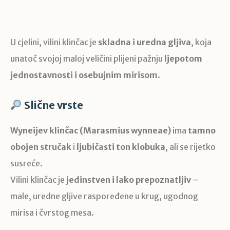
U cjelini, vilini klinčac je
skladna i uredna gljiva
, koja
unatoč svojoj maloj veličini plijeni pažnju
ljepotom
jednostavnosti i osebujnim mirisom
.
Slične vrste
Wyneijev klinčac (Marasmius wynneae)
ima
tamno
obojen stručak
i
ljubičasti ton klobuka
, ali se rijetko
susreće.
Vilini klinčac je
jedinstven i lako prepoznatljiv
–
male, uredne gljive raspoređene u krug, ugodnog
mirisa i čvrstog mesa.