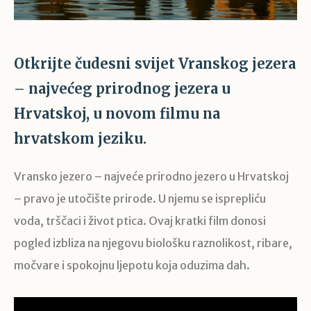
Otkrijte čudesni svijet Vranskog jezera
– najvećeg prirodnog jezera u
Hrvatskoj, u novom filmu na
hrvatskom jeziku.
Vransko jezero – najveće prirodno jezero u Hrvatskoj
– pravo je utočište prirode. U njemu se isprepliću
voda, trščaci i život ptica. Ovaj kratki film donosi
pogled izbliza na njegovu biološku raznolikost, ribare,
močvare i spokojnu ljepotu koja oduzima dah.