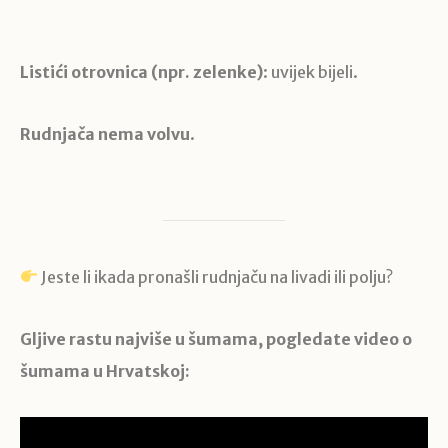
Listići otrovnica (npr. zelenke)
: uvijek bijeli.
Rudnjača nema volvu
.
Jeste li ikada pronašli rudnjaču na livadi ili polju?
Gljive rastu najviše u šumama, pogledate video o
šumama u Hrvatskoj: