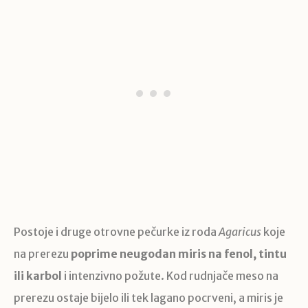
Postoje i druge otrovne pečurke iz roda
Agaricus
koje
na prerezu
poprime neugodan miris na fenol, tintu
ili karbol
i intenzivno požute. Kod rudnjače meso na
prerezu ostaje bijelo ili tek lagano pocrveni, a miris je