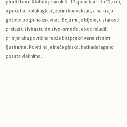
plodištem
.
Klobuk
je širok 3–10 (ponekad i do 12) cm,
u početku polukuglast, zatim konveksan, a na kraju
gotovo potpuno izravnat. Boja mu je
bijela
, u starosti
prelazi u
sivkastu do sivo-smeđu
, a kod mladih
primjeraka površina može biti
prekrivena sitnim
ljuskama
. Površina je inače glatka, katkada lagano
posuta vlaknima.