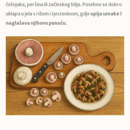
češnjaka, peršina ili začinskog bilja. Posebno se dobro
uklapa u jela s rižom i tjesteninom, gdje
upija umake i
naglašava njihovu punoću
.