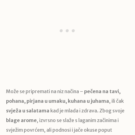
Može se pripremati na niz načina –
pečena na tavi,
pohana, pirjana u umaku, kuhana u juhama
, ili čak
svježa u salatama
kad je mlada i zdrava. Zbog svoje
blage arome
, izvrsno se slaže s laganim začinima i
svježim povrćem, ali podnosi i jače okuse poput