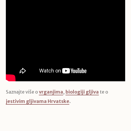
Saznajte više o
vrganjima
,
biologiji gljiva
te o
jestivim gljivama Hrvatske
.