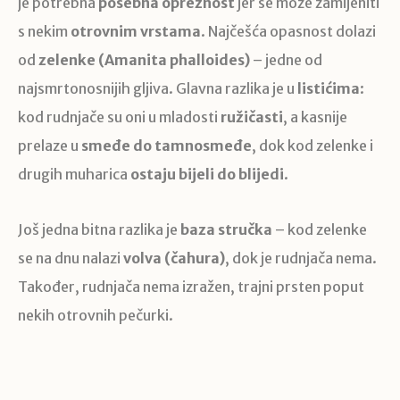
je potrebna
posebna opreznost
jer se može zamijeniti
s nekim
otrovnim vrstama
. Najčešća opasnost dolazi
od
zelenke (Amanita phalloides)
– jedne od
najsmrtonosnijih gljiva. Glavna razlika je u
listićima
:
kod rudnjače su oni u mladosti
ružičasti
, a kasnije
prelaze u
smeđe do tamnosmeđe
, dok kod zelenke i
drugih muharica
ostaju bijeli do blijedi
.
Još jedna bitna razlika je
baza stručka
– kod zelenke
se na dnu nalazi
volva (čahura)
, dok je rudnjača nema.
Također, rudnjača nema izražen, trajni prsten poput
nekih otrovnih pečurki.