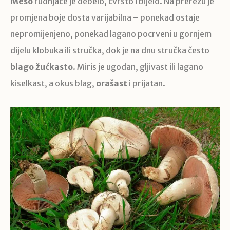
Meso
rudnjače je debelo, čvrsto i bijelo. Na prerezu je
promjena boje dosta varijabilna – ponekad ostaje
nepromijenjeno, ponekad lagano pocrveni u gornjem
dijelu klobuka ili stručka, dok je na dnu stručka često
blago žućkasto
. Miris je ugodan, gljivast ili lagano
kiselkast, a okus blag,
orašast
i prijatan.