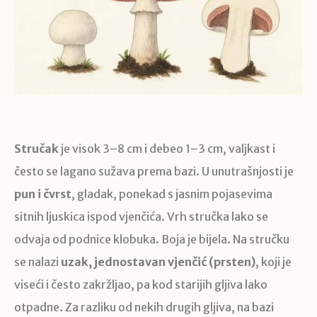
Stručak
je visok 3–8 cm i debeo 1–3 cm, valjkast i
često se lagano sužava prema bazi. U unutrašnjosti je
pun i čvrst
, gladak, ponekad s jasnim pojasevima
sitnih ljuskica ispod vjenčića. Vrh stručka lako se
odvaja od podnice klobuka. Boja je bijela. Na stručku
se nalazi
uzak, jednostavan vjenčić (prsten)
, koji je
viseći i često zakržljao, pa kod starijih gljiva lako
otpadne. Za razliku od nekih drugih gljiva, na bazi