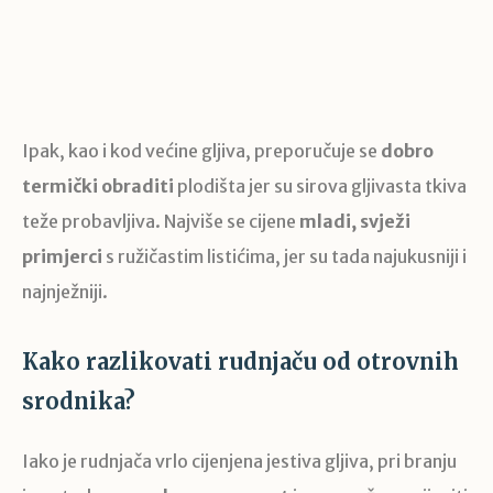
Ipak, kao i kod većine gljiva, preporučuje se
dobro
termički obraditi
plodišta jer su sirova gljivasta tkiva
teže probavljiva. Najviše se cijene
mladi, svježi
primjerci
s ružičastim listićima, jer su tada najukusniji i
najnježniji.
Kako razlikovati rudnjaču od otrovnih
srodnika?
Iako je rudnjača vrlo cijenjena jestiva gljiva, pri branju