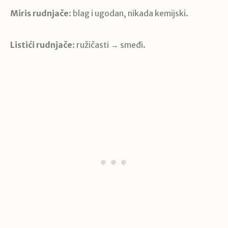
Miris rudnjače
: blag i ugodan, nikada kemijski.
Listići rudnjače
: ružičasti → smeđi.