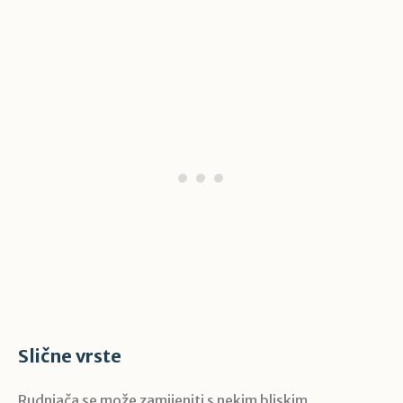
Slične vrste
Rudnjača se može zamijeniti s nekim bliskim