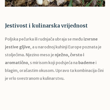
Jestivost i kulinarska vrijednost
Poljska pečurka ili rudnjača ubraja se među
izvrsne
jestive gljive
, a u narodnoj kuhinji Europe poznata je
stoljećima. Njezino meso je
nježno, čvrsto i
aromatično
, s mirisom koji podsjeća na
bademe
i
blagim, orašastim okusom. Upravo ta kombinacija čini
je vrlo svestranom u kulinarstvu.