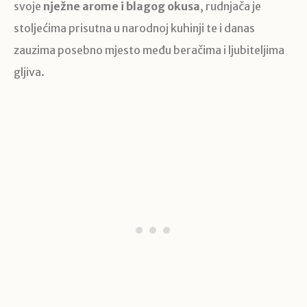
svoje
nježne arome i blagog okusa
, rudnjača je
stoljećima prisutna u narodnoj kuhinji te i danas
zauzima posebno mjesto među beračima i ljubiteljima
gljiva.