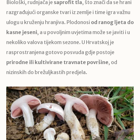
Biološki, rudnjača je
saprofit tla
, što znači da se hrani
razgrađujući organske tvari iz zemlje i time igra važnu
ulogu u kruženju hranjiva. Plodonosi
od ranog ljeta do
kasne jeseni
, a u povoljnim uvjetima može se javiti i u
nekoliko valova tijekom sezone. U Hrvatskoj je
rasprostranjena gotovo posvuda gdje postoje
prirodne ili kultivirane travnate površine
, od
nizinskih do brežuljkastih predjela.