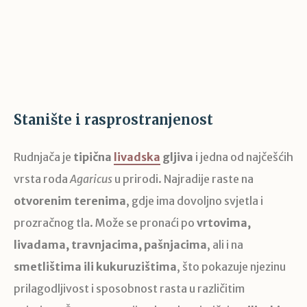
Stanište i rasprostranjenost
Rudnjača je
tipična
livadska
gljiva
i jedna od najčešćih
vrsta roda
Agaricus
u prirodi. Najradije raste na
otvorenim terenima
, gdje ima dovoljno svjetla i
prozračnog tla. Može se pronaći po
vrtovima,
livadama, travnjacima, pašnjacima
, ali i na
smetlištima ili kukuruzištima
, što pokazuje njezinu
prilagodljivost i sposobnost rasta u različitim