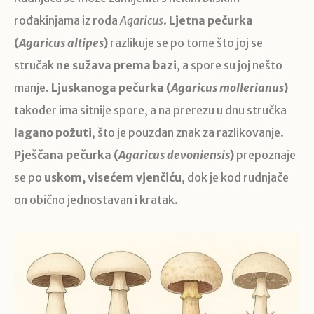
rođakinjama iz roda
Agaricus
.
Ljetna pečurka
(
Agaricus altipes
)
razlikuje se po tome što joj se
stručak
ne sužava prema bazi
, a spore su joj nešto
manje.
Ljuskanoga pečurka (
Agaricus mollerianus
)
također ima sitnije spore, a na prerezu u dnu stručka
lagano požuti
, što je pouzdan znak za razlikovanje.
Pješčana pečurka (
Agaricus devoniensis
)
prepoznaje
se po
uskom, visećem vjenčiću
, dok je kod rudnjače
on obično jednostavan i kratak.