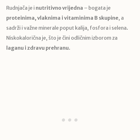
Rudnjača je i
nutritivno vrijedna
– bogata je
proteinima, vlaknima i vitaminima B skupine
, a
sadrži i važne minerale poput kalija, fosfora i selena.
Niskokalorična je, što je čini odličnim izborom za
laganu i zdravu prehranu
.