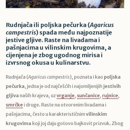
Rudnjača ili poljska pečurka (
Agaricus
campestris
) spada među najpoznatije
jestive gljive. Raste na livadama i
pašnjacima u vilinskim krugovima, a
cijenjena je zbog ugodnog mirisa i
izvrsnog okusa u kulinarstvu.
Rudnjača (
Agaricus campestris
), poznata i kao
poljska
pečurka
, jedna je od najčešćih i najomiljenijih
jestivih
gljiva
naših krajeva, uz
vrganje
,
sunčanice
,
rujnice
,
smrčke
i druge. Raste na otvorenim livadama i
pašnjacima, često u karakterističnim
vilinskim
krugovima
koji joj daju gotovo bajkovit prizvuk. Zbog