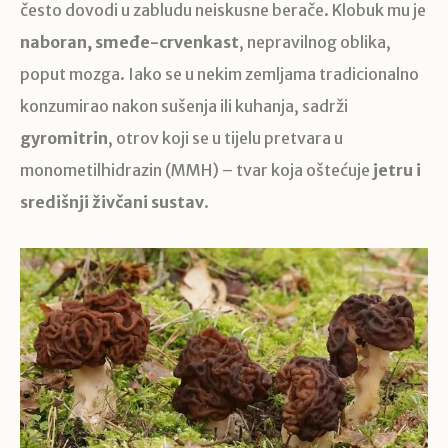
često dovodi u zabludu neiskusne berače. Klobuk mu je
naboran, smeđe-crvenkast
, nepravilnog oblika,
poput mozga. Iako se u nekim zemljama tradicionalno
konzumirao nakon sušenja ili kuhanja, sadrži
gyromitrin
, otrov koji se u tijelu pretvara u
monometilhidrazin (MMH) – tvar koja oštećuje
jetru i
središnji živčani sustav
.