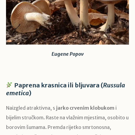
Eugene Popov
Paprena krasnica ili bljuvara (
Russula
emetica
)
Naizgled atraktivna, s
jarko crvenim klobukom
i
bijelim stručkom. Raste na vlažnim mjestima, osobito u
borovim šumama. Premda rijetko smrtonosna,