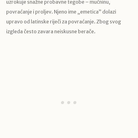
uzrokuje snažne probavne tegobe – mučninu,
povraćanje i proljev. Njeno ime „emetica” dolazi
upravo od latinske riječi za povraćanje. Zbog svog
izgleda često zavara neiskusne berače.