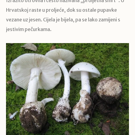
Izrazito otrovna i često nazivana „proljetna smrt”. U
Hrvatskoj raste u proljeće, dok su ostale pupavke
vezane uz jesen. Cijela je bijela, pa se lako zamijeni s
jestivim pečurkama.