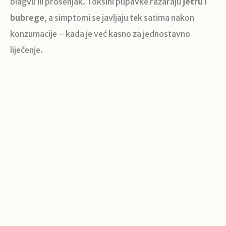
blagvu ili prosenjak. Toksini pupavke razaraju
jetru i
bubrege
, a simptomi se javljaju tek satima nakon
konzumacije – kada je već kasno za jednostavno
liječenje.