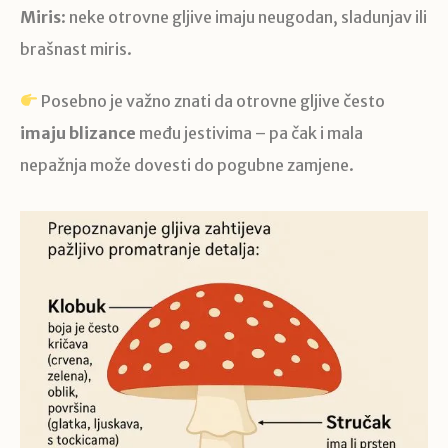
Miris
: neke otrovne gljive imaju neugodan, sladunjav ili
brašnast miris.
Posebno je važno znati da otrovne gljive često
imaju blizance
među jestivima – pa čak i mala
nepažnja može dovesti do pogubne zamjene.