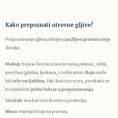
Kako prepoznati otrovne gljive?
Prepoznavanje gljiva zahtijeva
pažljivo promatranje
detalja:
Klobuk
: boja je česti kručava (crvena,zelena) , oblik,
površina (glatka, ljuskava, s točkicama).
Boja
može
biti
vrlo varijabilna
, čak i kod iste vrste, pa nikako ne
bi smjela biti
jedini faktor u prepoznavanju
.
Stručak
: ima li prsten ili volvu u podnožju.
Meso
: mijenja li boju na prerezu.