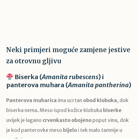
Neki primjeri moguće zamjene jestive
za otrovnu gljivu
Biserka (
Amanita rubescens
) i
panterova muhara (
Amanita pantherina
)
Panterova muharica
ima ucrtan
obod klobuka
, dok
biserka nema. Meso ispod kožice klobuka
biserke
uvijek je lagano
crvenkasto obojeno
poput vina, dok
je kod panterovke meso
bijelo
i tek malo tamnije u