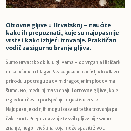
Otrovne gljive u Hrvatskoj – naučite
kako ih prepoznati, koje su najopasnije
vrste i kako izbjeći trovanje. Praktičan
vodič za sigurno branje gljiva.
Šume Hrvatske obiluju gljivama – od vrganja i lisičarki
do sunčanica i blagvi. Svake jeseni tisuće ljudi odlazi u
prirodu u potragu za ovim dragocjenim plodovima
šume. No, među njima vrebaju i
otrovne gljive
, koje
izgledom često podsjećaju na jestive vrste.
Najopasnije od njih mogu izazvati teška trovanja pa
čak i smrt. Prepoznavanje takvih gljiva nije samo
znanje, nego i vještina koja može spasiti život.