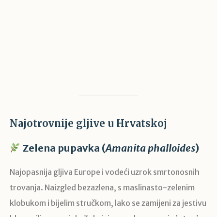
Najotrovnije gljive u Hrvatskoj
Zelena pupavka (
Amanita phalloides
)
Najopasnija gljiva Europe i vodeći uzrok smrtonosnih
trovanja. Naizgled bezazlena, s maslinasto-zelenim
klobukom i bijelim stručkom, lako se zamijeni za jestivu