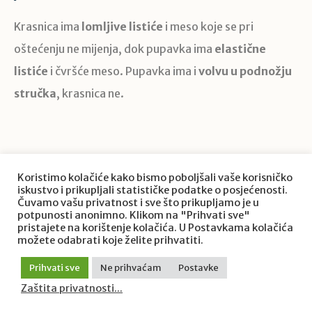
Krasnica ima
lomljive listiće
i meso koje se pri
oštećenju ne mijenja, dok pupavka ima
elastične
listiće
i čvršće meso. Pupavka ima i
volvu u podnožju
stručka
, krasnica ne.
Koristimo kolačiće kako bismo poboljšali vaše korisničko
iskustvo i prikupljali statističke podatke o posjećenosti.
Čuvamo vašu privatnost i sve što prikupljamo je u
potpunosti anonimno. Klikom na "Prihvati sve"
pristajete na korištenje kolačića. U Postavkama kolačića
možete odabrati koje želite prihvatiti.
Prihvati sve
Ne prihvaćam
Postavke
Zaštita privatnosti...