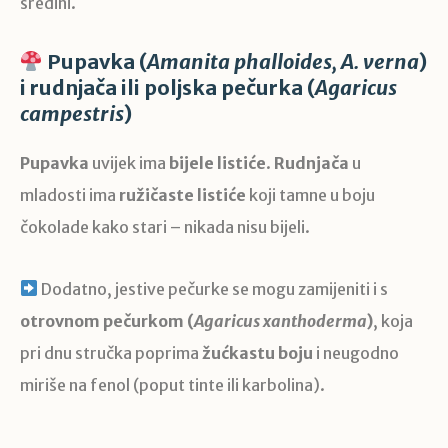
sredini.
Pupavka (
Amanita phalloides, A. verna
)
i rudnjača ili poljska pečurka (
Agaricus
campestris
)
Pupavka
uvijek ima
bijele listiće
.
Rudnjača
u
mladosti ima
ružičaste listiće
koji tamne u boju
čokolade kako stari – nikada nisu bijeli.
Dodatno, jestive pečurke se mogu zamijeniti i s
otrovnom pečurkom (
Agaricus xanthoderma
)
, koja
pri dnu stručka poprima
žućkastu boju
i neugodno
miriše na fenol (poput tinte ili karbolina).