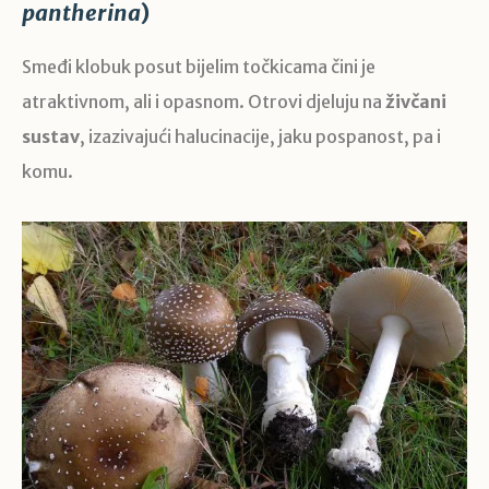
pantherina
)
Smeđi klobuk posut bijelim točkicama čini je
atraktivnom, ali i opasnom. Otrovi djeluju na
živčani
sustav
, izazivajući halucinacije, jaku pospanost, pa i
komu.