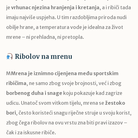
je
vrhunac njezina hranjenja i kretanja
, a i ribiči tada
imaju najviše uspjeha. U tim razdobljima priroda nudi
obilje hrane, a temperatura vode je idealna za život
mrene – ni prehladna, ni pretopla.
Ribolov na mrenu
M
Mrena je iznimno cijenjena među sportskim
ribičima
, ne samo zbog svoje brojnosti, već i zbog
borbenog duha i snage
koju pokazuje kad zagrize
udicu. Unatoč svom vitkom tijelu, mrena se
žestoko
bori
, često koristeći snagu riječne struje u svoju korist,
zbog čega ribolov na ovu vrstu zna biti pravi izazov –
čak i za iskusne ribiče.