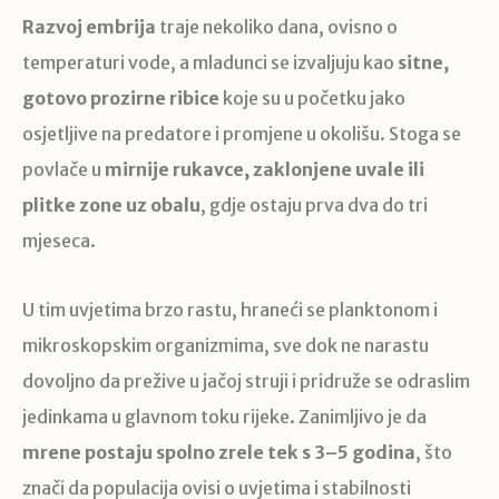
Razvoj embrija
traje nekoliko dana, ovisno o
temperaturi vode, a mladunci se izvaljuju kao
sitne,
gotovo prozirne ribice
koje su u početku jako
osjetljive na predatore i promjene u okolišu. Stoga se
povlače u
mirnije rukavce, zaklonjene uvale ili
plitke zone uz obalu
, gdje ostaju prva dva do tri
mjeseca.
U tim uvjetima brzo rastu, hraneći se planktonom i
mikroskopskim organizmima, sve dok ne narastu
dovoljno da prežive u jačoj struji i pridruže se odraslim
jedinkama u glavnom toku rijeke. Zanimljivo je da
mrene postaju spolno zrele tek s 3–5 godina
, što
znači da populacija ovisi o uvjetima i stabilnosti