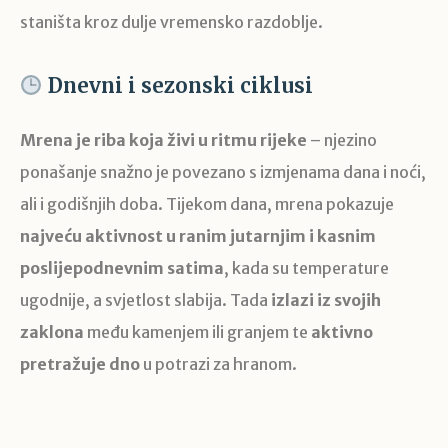
staništa kroz dulje vremensko razdoblje.
Dnevni i sezonski ciklusi
Mrena je riba koja živi u ritmu rijeke
– njezino
ponašanje snažno je povezano s izmjenama dana i noći,
ali i godišnjih doba. Tijekom dana, mrena pokazuje
najveću aktivnost u ranim jutarnjim i kasnim
poslijepodnevnim satima
, kada su temperature
ugodnije, a svjetlost slabija. Tada
izlazi iz svojih
zaklona
među kamenjem ili granjem te
aktivno
pretražuje dno
u potrazi za hranom.