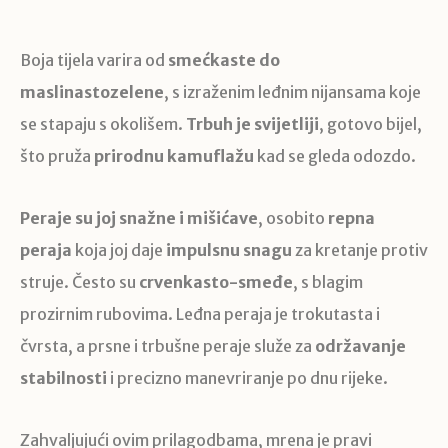
Boja tijela varira od
smećkaste do
maslinastozelene
, s izraženim leđnim nijansama koje
se stapaju s okolišem.
Trbuh je svijetliji
, gotovo bijel,
što pruža
prirodnu kamuflažu
kad se gleda odozdo.
Peraje su joj snažne i mišićave
, osobito
repna
peraja
koja joj daje
impulsnu snagu
za kretanje protiv
struje. Često su
crvenkasto-smeđe
, s blagim
prozirnim rubovima. Leđna peraja je trokutasta i
čvrsta, a prsne i trbušne peraje služe za
održavanje
stabilnosti
i precizno manevriranje po dnu rijeke.
Zahvaljujući ovim prilagodbama, mrena je pravi