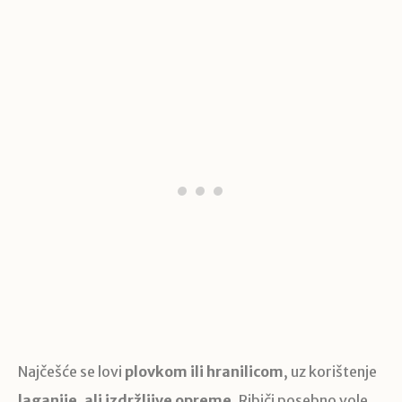
Najčešće se lovi
plovkom ili hranilicom
, uz korištenje
laganije, ali izdržljive opreme
. Ribiči posebno vole