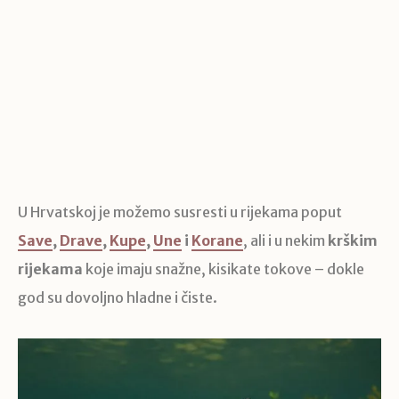
U Hrvatskoj je možemo susresti u rijekama poput
Save
,
Drave
,
Kupe
,
Une
i
Korane
, ali i u nekim
krškim
rijekama
koje imaju snažne, kisikate tokove – dokle
god su dovoljno hladne i čiste.