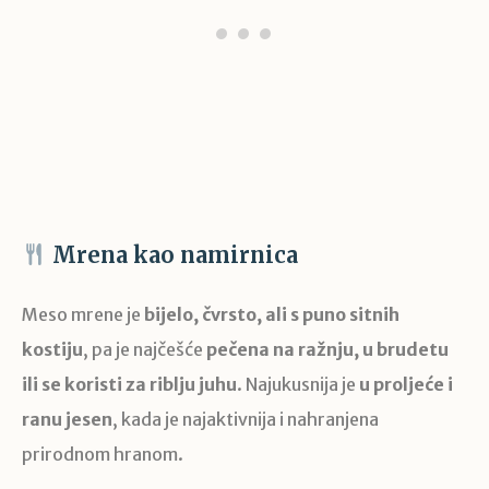
Mrena kao namirnica
Meso mrene je
bijelo, čvrsto, ali s puno sitnih
kostiju
, pa je najčešće
pečena na ražnju, u brudetu
ili se koristi za riblju juhu
. Najukusnija je
u proljeće i
ranu jesen
, kada je najaktivnija i nahranjena
prirodnom hranom.