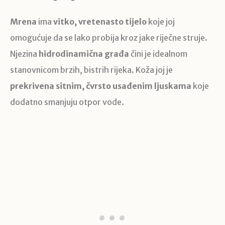
Mrena
ima
vitko, vretenasto tijelo
koje joj
omogućuje da se lako probija kroz jake riječne struje.
Njezina
hidrodinamična građa
čini je idealnom
stanovnicom brzih, bistrih rijeka. Koža joj je
prekrivena sitnim, čvrsto usađenim ljuskama
koje
dodatno smanjuju otpor vode.