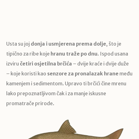
Usta su joj
donja i usmjerena prema dolje
, što je
tipično za ribe koje
hranu traže po dnu
. Ispod usana
izviru
četiri osjetilna brčića
– dvije kraće i dvije duže
– koje koristi kao
senzore za pronalazak hrane
među
kamenjem i sedimentom. Upravo ti brčići čine mrenu
lako prepoznatljivom čak i za manje iskusne
promatrače prirode.