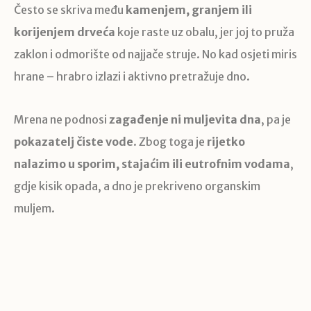
Često se skriva među
kamenjem, granjem ili
korijenjem drveća
koje raste uz obalu, jer joj to pruža
zaklon i odmorište od najjače struje. No kad osjeti miris
hrane – hrabro izlazi i aktivno pretražuje dno.
Mrena ne podnosi
zagađenje ni muljevita dna
, pa je
pokazatelj čiste vode
. Zbog toga je
rijetko
nalazimo u sporim, stajaćim ili eutrofnim vodama
,
gdje kisik opada, a dno je prekriveno organskim
muljem.