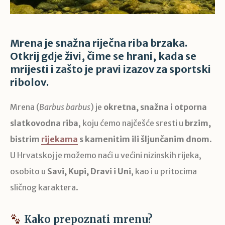
Mrena je snažna riječna riba brzaka.
Otkrij gdje živi, čime se hrani, kada se
mrijesti i zašto je pravi izazov za sportski
ribolov.
Mrena (
Barbus barbus
) je
okretna, snažna i otporna
slatkovodna riba
, koju ćemo najčešće sresti u
brzim,
bistrim
rijekama
s kamenitim ili šljunčanim dnom
.
U Hrvatskoj je možemo naći u većini nizinskih rijeka,
osobito u
Savi, Kupi, Dravi i Uni
, kao i u pritocima
sličnog karaktera.
Kako prepoznati mrenu?