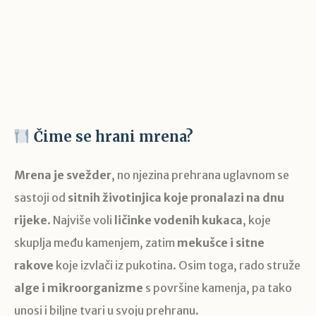
Čime se hrani mrena?
Mrena je svežder
, no njezina prehrana uglavnom se
sastoji od
sitnih životinjica koje pronalazi na dnu
rijeke
. Najviše voli
ličinke vodenih kukaca
, koje
skuplja među kamenjem, zatim
mekušce i sitne
rakove
koje izvlači iz pukotina. Osim toga, rado struže
alge i mikroorganizme
s površine kamenja, pa tako
unosi i biljne tvari u svoju prehranu.