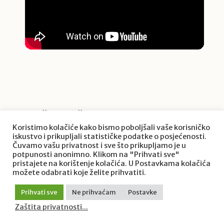
Najčitaniji članci
Koristimo kolačiće kako bismo poboljšali vaše korisničko
iskustvo i prikupljali statističke podatke o posjećenosti.
Čuvamo vašu privatnost i sve što prikupljamo je u
potpunosti anonimno. Klikom na "Prihvati sve"
pristajete na korištenje kolačića. U Postavkama kolačića
možete odabrati koje želite prihvatiti.
Prihvati sve
Ne prihvaćam
Postavke
Zaštita privatnosti...