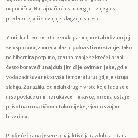
nepomična. Na taj način čuva energiju i izbjegava
predatore, ali i smanjuje izlaganje stresu.
Zimi
, kad temperature vode padnu,
metabolizam joj
se usporava
, a mrena ulazi u
poluaktivno stanje
. Iako
ne hibernira potpuno, znatno manje se kreće i hrani,
često boraveći u
najdubljim dijelovima rijeke
, gdje
voda zadržava nešto višu temperaturu i gdje je struja
slabija. Za razliku od nekih drugih vrsta koje tada sele
ili se povlače u mirne rukavce i rukavce,
mrena ostaje
prisutna u matičnom toku rijeke
, vjerno svojim
brzacima.
Proljeće i rana jesen
su najaktivnija razdoblja – tada