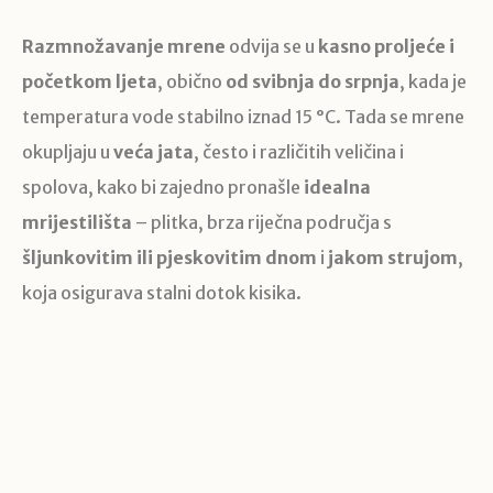
Razmnožavanje mrene
odvija se u
kasno proljeće i
početkom ljeta
, obično
od svibnja do srpnja
, kada je
temperatura vode stabilno iznad 15 °C. Tada se mrene
okupljaju u
veća jata
, često i različitih veličina i
spolova, kako bi zajedno pronašle
idealna
mrijestilišta
– plitka, brza riječna područja s
šljunkovitim ili pjeskovitim dnom
i
jakom strujom
,
koja osigurava stalni dotok kisika.