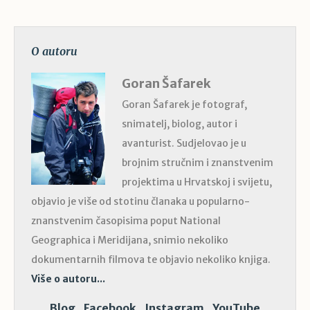
O autoru
Goran Šafarek
Goran Šafarek je fotograf,
snimatelj, biolog, autor i
avanturist. Sudjelovao je u
brojnim stručnim i znanstvenim
projektima u Hrvatskoj i svijetu,
objavio je više od stotinu članaka u popularno-
znanstvenim časopisima poput National
Geographica i Meridijana, snimio nekoliko
dokumentarnih filmova te objavio nekoliko knjiga.
Više o autoru...
Blog
Facebook
Instagram
YouTube