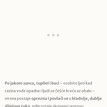
Po jakom suncu, toplini i buci
– osobito ljeti kad
razina vode opadne i ljudi se češće kreću uz obalu –
mrena postaje
oprezna i povlači se
u
hladnije, dublje
dijelove toka
, gdje ostaje skrivena i gotovo