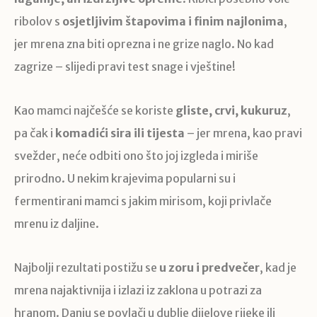
ribolov s
osjetljivim štapovima i finim najlonima
,
jer mrena zna biti oprezna i ne grize naglo. No kad
zagrize – slijedi pravi test snage i vještine!
Kao mamci najčešće se koriste
gliste, crvi, kukuruz
,
pa čak i
komadići sira ili tijesta
– jer mrena, kao pravi
svežder, neće odbiti ono što joj izgleda i miriše
prirodno. U nekim krajevima popularni su i
fermentirani mamci s jakim mirisom, koji privlače
mrenu iz daljine.
Najbolji rezultati postižu se
u zoru i predvečer
, kad je
mrena najaktivnija i izlazi iz zaklona u potrazi za
hranom. Danju se povlači u dublje dijelove rijeke ili