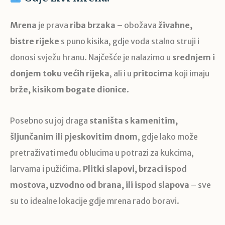
Mrena
je prava
riba brzaka
– obožava
živahne,
bistre rijeke
s puno kisika, gdje voda stalno struji i
donosi svježu hranu. Najčešće je nalazimo u
srednjem i
donjem toku većih rijeka
, ali i u
pritocima
koji imaju
brže, kisikom bogate dionice
.
Posebno su joj draga
staništa s kamenitim,
šljunčanim ili pjeskovitim dnom
, gdje lako može
pretraživati među oblucima u potrazi za kukcima,
larvama i pužićima.
Plitki slapovi, brzaci ispod
mostova, uzvodno od brana, ili ispod slapova
– sve
su to idealne lokacije gdje mrena rado boravi.