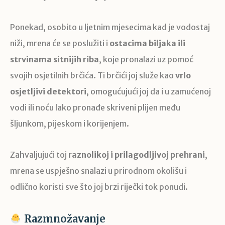
Ponekad, osobito u ljetnim mjesecima kad je vodostaj
niži, mrena će se poslužiti i
ostacima biljaka ili
strvinama sitnijih riba
, koje pronalazi uz pomoć
svojih osjetilnih brčića. Ti brčići joj služe kao
vrlo
osjetljivi detektori
, omogućujući joj da i u zamućenoj
vodi ili noću lako pronađe skriveni plijen među
šljunkom, pijeskom i korijenjem.
Zahvaljujući toj
raznolikoj i prilagodljivoj prehrani
,
mrena se uspješno snalazi u prirodnom okolišu i
odlično koristi sve što joj brzi riječki tok ponudi.
Razmnožavanje