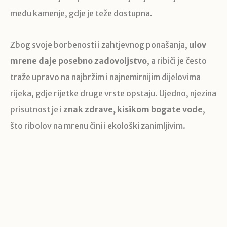
među kamenje, gdje je teže dostupna.
Zbog svoje borbenosti i zahtjevnog ponašanja,
ulov
mrene daje posebno zadovoljstvo
, a ribiči je često
traže upravo na najbržim i najnemirnijim dijelovima
rijeka, gdje rijetke druge vrste opstaju. Ujedno, njezina
prisutnost je i
znak zdrave, kisikom bogate vode
,
što ribolov na mrenu čini i ekološki zanimljivim.