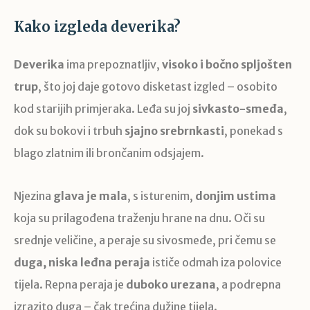
Kako izgleda deverika?
Deverika
ima prepoznatljiv,
visoko i bočno spljošten
trup
, što joj daje gotovo disketast izgled – osobito
kod starijih primjeraka. Leđa su joj
sivkasto-smeđa
,
dok su bokovi i trbuh
sjajno srebrnkasti
, ponekad s
blago zlatnim ili brončanim odsjajem.
Njezina
glava je mala
, s isturenim,
donjim ustima
koja su prilagođena traženju hrane na dnu. Oči su
srednje veličine, a peraje su sivosmeđe, pri čemu se
duga, niska leđna peraja
ističe odmah iza polovice
tijela. Repna peraja je
duboko urezana
, a podrepna
izrazito duga – čak trećina dužine tijela.