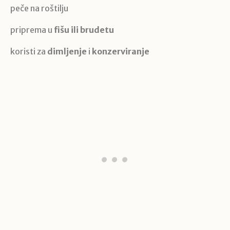
peče na roštilju
priprema u
fišu ili brudetu
koristi za
dimljenje
i
konzerviranje