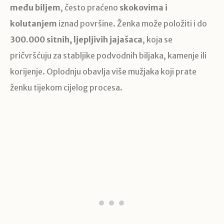
među biljem
, često praćeno
skokovima i
kolutanjem
iznad površine. Ženka može položiti i do
300.000 sitnih, ljepljivih jajašaca
, koja se
pričvršćuju za stabljike podvodnih biljaka, kamenje ili
korijenje. Oplodnju obavlja više mužjaka koji prate
ženku tijekom cijelog procesa.