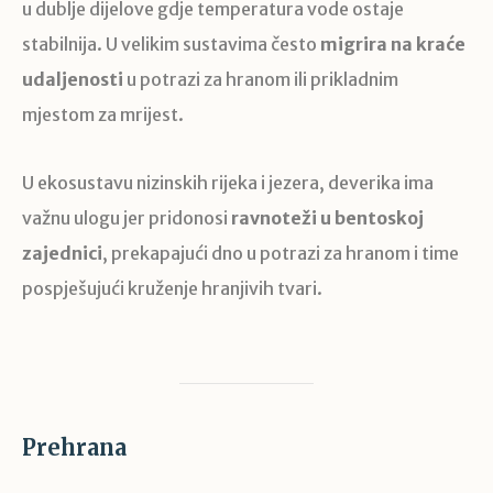
u dublje dijelove gdje temperatura vode ostaje
stabilnija. U velikim sustavima često
migrira na kraće
udaljenosti
u potrazi za hranom ili prikladnim
mjestom za mrijest.
U ekosustavu nizinskih rijeka i jezera, deverika ima
važnu ulogu jer pridonosi
ravnoteži u bentoskoj
zajednici
, prekapajući dno u potrazi za hranom i time
pospješujući kruženje hranjivih tvari.
Prehrana