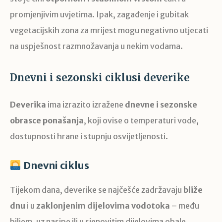
promjenjivim uvjetima. Ipak, zagađenje i gubitak
vegetacijskih zona za mrijest mogu negativno utjecati
na uspješnost razmnožavanja u nekim vodama.
Dnevni i sezonski ciklusi deverike
Deverika
ima izrazito izražene
dnevne i sezonske
obrasce ponašanja
, koji ovise o temperaturi vode,
dostupnosti hrane i stupnju osvijetljenosti.
Dnevni ciklus
Tijekom dana, deverike se najčešće zadržavaju
bliže
dnu
i u
zaklonjenim dijelovima vodotoka
– među
biljem, uz nasipe ili u sjenovitim dijelovima obale.