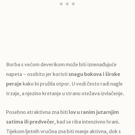
Borba s većom deverikom može biti iznenađujuće
napeta – osobito jer koristi
snagu bokova i široke
peraje
kako bi pružila otpor. U vodi često radi nagle
trzaje, a njezino kretanje u stranu otežava izvlačenje.
Posebno atraktivna zna biti
lov u ranim jutarnjim
satima ili predvečer
, kad se riba intenzivno hrani.
Tijekom ljetnih vrućina zna biti manje aktivna, dok s