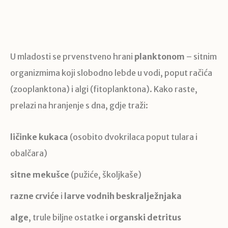
U mladosti se prvenstveno hrani
planktonom
– sitnim
organizmima koji slobodno lebde u vodi, poput račića
(zooplanktona) i algi (fitoplanktona). Kako raste,
prelazi na hranjenje s dna, gdje traži:
ličinke kukaca
(osobito dvokrilaca poput tulara i
obalčara)
sitne mekušce
(pužiće, školjkaše)
razne crviće
i
larve vodnih beskralježnjaka
alge
, trule biljne ostatke i
organski detritus