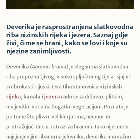
Deverika je rasprostranjena slatkovodna
riba nizinskih rijeka i jezera. Saznaj gdje
živi, čime se hrani, kako se lovi i koje su
njezine zanimljivosti.
Deverika
(
Abramis brama
) je elegantna slatkovodna
riba prepoznatljivog, visoko spljoštenog tijela i sjajnih
srebrnkastih ljuski. Ova tiha stanovnica
nizinskih
rijeka
, kanala i
jezera
rado se zadržava u plitkim,
muljevitim vodama bogatim vegetacijom. Poznata je
po tome što pliva u velikim jatima, neumorno
pretražujući dno u potrazi za hranom. Iako nije među
najcjenjenijim ribama na jelovniku, deverika ima važno