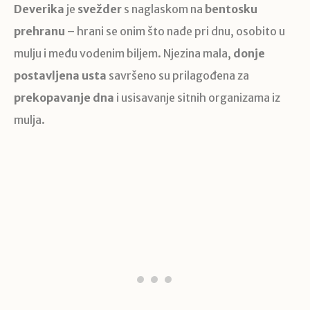
Deverika
je
svežder
s naglaskom na
bentosku
prehranu
– hrani se onim što nađe pri dnu, osobito u
mulju i među vodenim biljem. Njezina mala,
donje
postavljena usta
savršeno su prilagođena za
prekopavanje dna
i usisavanje sitnih organizama iz
mulja.