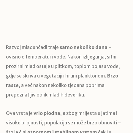
Razvoj mladunčadi traje
samo nekoliko dana
–
ovisno o temperaturi vode. Nakon izlijeganja, sitni
prozirni mlađ ostaje u plitkom, toplom pojasu vode,
gdje se skriva u vegetaciji i hrani planktonom.
Brzo
raste
, a već nakon nekoliko tjedana poprima
prepoznatljiv oblik mladih deverika.
Ova vrsta je
vrlo plodna
, a zbog mrijesta u jatima i
visoke brojnosti, populacija se može brzo obnoviti –
što je čini
otpornom i stabilnom vrstom
čak i u