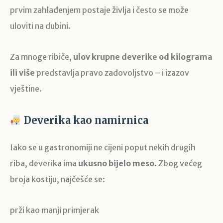
prvim zahlađenjem postaje življa i često se može
uloviti na dubini.
Za mnoge ribiče,
ulov krupne deverike od kilograma
ili više
predstavlja pravo zadovoljstvo – i izazov
vještine.
Deverika kao namirnica
Iako se u gastronomiji ne cijeni poput nekih drugih
riba, deverika ima
ukusno bijelo meso
. Zbog većeg
broja kostiju, najčešće se:
prži kao manji primjerak