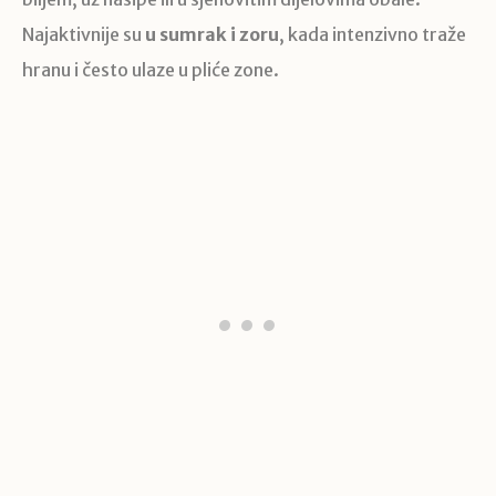
Najaktivnije su
u sumrak i zoru
, kada intenzivno traže
hranu i često ulaze u pliće zone.