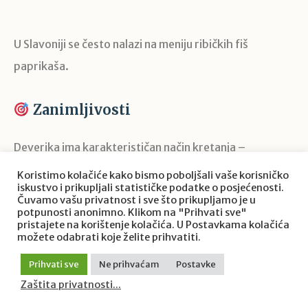
U Slavoniji se često nalazi na meniju ribičkih fiš
paprikaša.
Zanimljivosti
Deverika ima karakterističan način kretanja –
polagano klizi tik iznad dna
.
Koristimo kolačiće kako bismo poboljšali vaše korisničko
iskustvo i prikupljali statističke podatke o posjećenosti.
Često živi u velikim jatima, zajedno s crvenperkama i
Čuvamo vašu privatnost i sve što prikupljamo je u
potpunosti anonimno. Klikom na "Prihvati sve"
linjacima.
pristajete na korištenje kolačića. U Postavkama kolačića
možete odabrati koje želite prihvatiti.
U mutnim vodama može imati
tamnije tijelo
, dok je u
Prihvati sve
Ne prihvaćam
Postavke
bistrima
sjajnija i srebrnija
.
Zaštita privatnosti...
Zbog svojih dimenzija i ponašanja, u nekim dijelovima