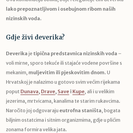
lako prepoznatljivom i osebujnom ribom naših
nizinskih voda
.
Gdje živi deverika?
Deverika
je
tipična predstavnica nizinskih voda
–
voli mirne, sporo tekuće ili stajaće vodene površine s
mekanim,
muljevitim ili pjeskovitim dnom
. U
Hrvatskoj je nalazimo u gotovo svim većim rijekama
poput
Dunava
,
Drave
,
Save
i
Kupe
, ali i u velikim
jezerima, mrtvicama, kanalima te starim rukavcima.
Naročito joj odgovaraju
eutrofna staništa
, bogata
biljnim ostatcima i sitnim organizmima, gdje u plićim
zonama formira velika jata.