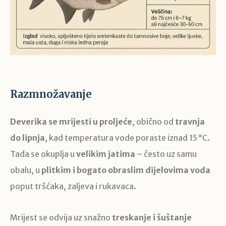
Razmnožavanje
Deverika se mrijesti u proljeće
, obično od
travnja
do lipnja
, kad temperatura vode poraste iznad 15 °C.
Tada se okuplja u
velikim jatima
– često uz samu
obalu, u
plitkim i bogato obraslim dijelovima voda
poput tršćaka, zaljeva i rukavaca.
Mrijest se odvija uz snažno
treskanje i šuštanje