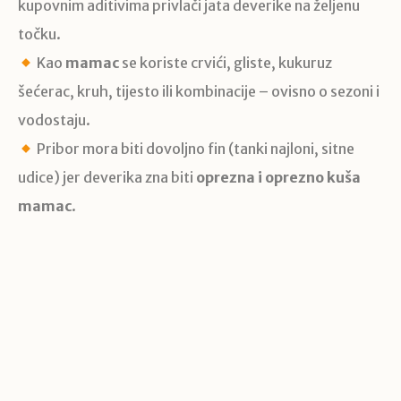
kupovnim aditivima privlači jata deverike na željenu
točku.
Kao
mamac
se koriste crvići, gliste, kukuruz
šećerac, kruh, tijesto ili kombinacije – ovisno o sezoni i
vodostaju.
Pribor mora biti dovoljno fin (tanki najloni, sitne
udice) jer deverika zna biti
oprezna i oprezno kuša
mamac
.