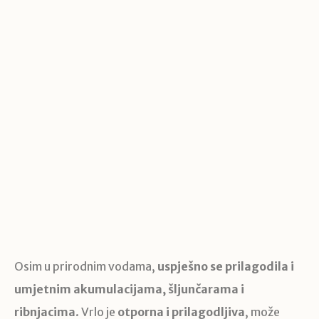
Osim u prirodnim vodama,
uspješno se prilagodila i
umjetnim akumulacijama, šljunčarama i
ribnjacima
. Vrlo je
otporna i prilagodljiva
, može