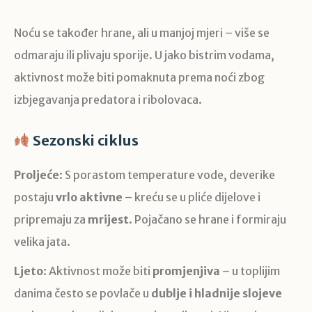
Noću se također hrane, ali u manjoj mjeri – više se
odmaraju ili plivaju sporije. U jako bistrim vodama,
aktivnost može biti pomaknuta prema noći zbog
izbjegavanja predatora i ribolovaca.
Sezonski ciklus
Proljeće
: S porastom temperature vode, deverike
postaju
vrlo aktivne
– kreću se u pliće dijelove i
pripremaju za
mrijest
. Pojačano se hrane i formiraju
velika jata.
Ljeto
: Aktivnost može biti
promjenjiva
– u toplijim
danima često se povlače u
dublje i hladnije slojeve