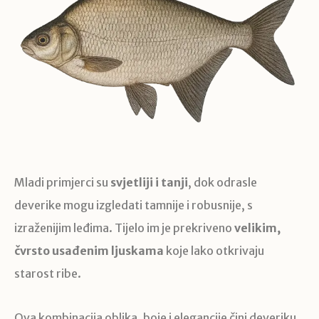
Mladi primjerci su
svjetliji i tanji
, dok odrasle
deverike mogu izgledati tamnije i robusnije, s
izraženijim leđima. Tijelo im je prekriveno
velikim,
čvrsto usađenim ljuskama
koje lako otkrivaju
starost ribe.
Ova kombinacija oblika, boje i elegancije čini deveriku