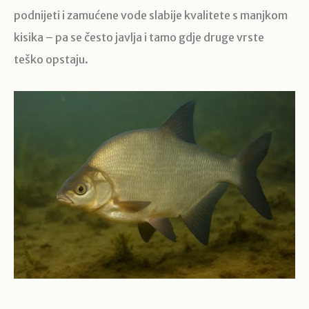
podnijeti i zamućene vode slabije kvalitete s manjkom
kisika – pa se često javlja i tamo gdje druge vrste
teško opstaju.