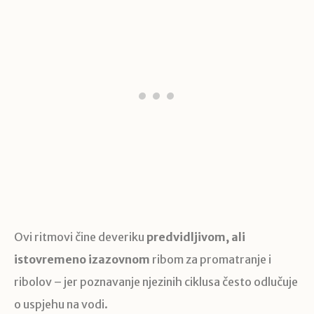
Ovi ritmovi čine deveriku
predvidljivom, ali
istovremeno izazovnom
ribom za promatranje i
ribolov – jer poznavanje njezinih ciklusa često odlučuje
o uspjehu na vodi.