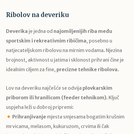
Ribolov na deveriku
Deverika
je jedna od
najomiljenijih riba među
sportskim i rekreativnim ribičima
, posebno u
natjecateljskom ribolovu na mirnim vodama. Njezina
brojnost, aktivnost u jatima i sklonost prihrani čine je
idealnim ciljem za fine,
precizne tehnike ribolova
.
Lov na deveriku najčešće se odvija
plovkarskim
priborom ili hranilicom (feeder tehnikom)
. Ključ
uspjeha leži u dobroj pripremi:
Prihranjivanje
mjesta smjesama bogatim krušnim
mrvicama, melasom, kukuruzom, crvima ili čak