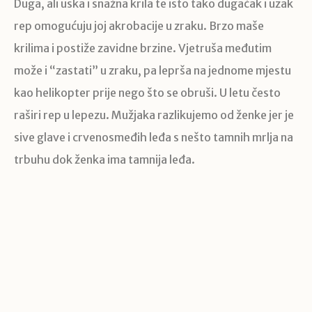
Duga, ali uska i snažna krila te isto tako dugačak i uzak
rep omogućuju joj akrobacije u zraku. Brzo maše
krilima i postiže zavidne brzine. Vjetruša međutim
može i “zastati” u zraku, pa leprša na jednome mjestu
kao helikopter prije nego što se obruši. U letu često
raširi rep u lepezu. Mužjaka razlikujemo od ženke jer je
sive glave i crvenosmeđih leđa s nešto tamnih mrlja na
trbuhu dok ženka ima tamnija leđa.