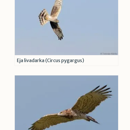
Eja livadarka (Circus pygargus)