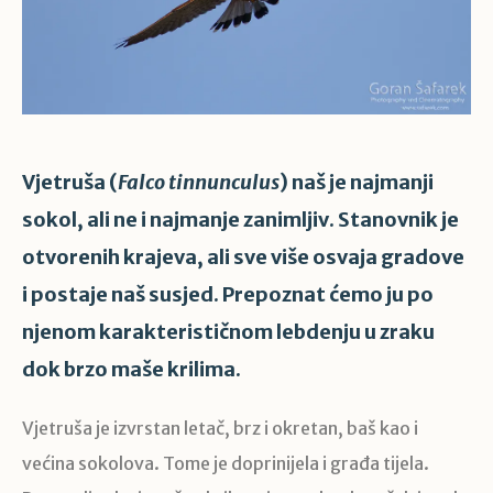
Vjetruša (
Falco tinnunculus
) naš je najmanji
sokol, ali ne i najmanje zanimljiv. Stanovnik je
otvorenih krajeva, ali sve više osvaja gradove
i postaje naš susjed. Prepoznat ćemo ju po
njenom karakterističnom lebdenju u zraku
dok brzo maše krilima.
Vjetruša je izvrstan letač, brz i okretan, baš kao i
većina sokolova. Tome je doprinijela i građa tijela.