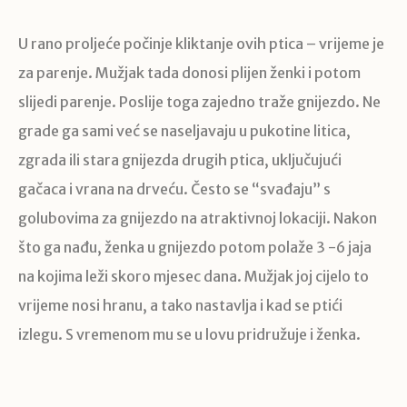
U rano proljeće počinje kliktanje ovih ptica – vrijeme je
za parenje. Mužjak tada donosi plijen ženki i potom
slijedi parenje. Poslije toga zajedno traže gnijezdo. Ne
grade ga sami već se naseljavaju u pukotine litica,
zgrada ili stara gnijezda drugih ptica, uključujući
gačaca i vrana na drveću. Često se “svađaju” s
golubovima za gnijezdo na atraktivnoj lokaciji. Nakon
što ga nađu, ženka u gnijezdo potom polaže 3 -6 jaja
na kojima leži skoro mjesec dana. Mužjak joj cijelo to
vrijeme nosi hranu, a tako nastavlja i kad se ptići
izlegu. S vremenom mu se u lovu pridružuje i ženka.