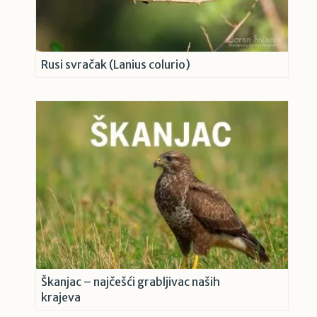
Rusi svračak (Lanius colurio)
Škanjac – najčešći grabljivac naših
krajeva