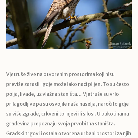
Vjetruše žive na otvorenim prostorima koji nisu
previše zarasli i gdje može lako naći plijen. To su često
polja, livade, uz vlažna staništa… Vjetruše su vrlo
prilagodljive pa su osvojile naša naselja, naročito gdje
su više zgrade, crkveni tornjevi ili silosi. U pukotinama
građevina prepoznaju svoja prvobitna staništa.
Gradski trgovi i ostala otvorena urbani prostori za njih