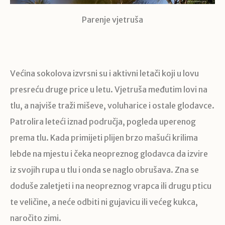
Parenje vjetruša
Većina sokolova izvrsni su i aktivni letači koji u lovu
presreću druge price u letu. Vjetruša međutim lovi na
tlu, a najviše traži miševe, voluharice i ostale glodavce.
Patrolira leteći iznad područja, pogleda uperenog
prema tlu. Kada primijeti plijen brzo mašući krilima
lebde na mjestu i čeka neopreznog glodavca da izvire
iz svojih rupa u tlu i onda se naglo obrušava. Zna se
doduše zaletjeti i na neopreznog vrapca ili drugu pticu
te veličine, a neće odbiti ni gujavicu ili većeg kukca,
naročito zimi.