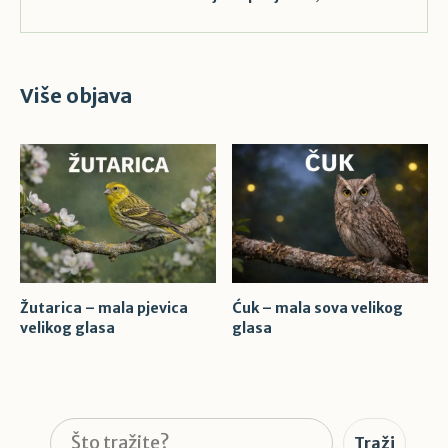
Više objava
Žutarica – mala pjevica
Ćuk – mala sova velikog
velikog glasa
glasa
Pretraga
Traži