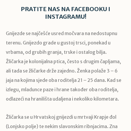
PRATITE NAS NA
FACEBOOKU
I
INSTAGRAMU
!
Gnijezde se najčešće usred močvara na nedostupnu
terenu. Gnijezdo grade u gustoj trsci, ponekad u
vrbama, od grubih granja, trske i ostalog bilja.
Žličarka je kolonijalna ptica, često s drugim čapljama,
ali tada se žličarke drže zajedno. Ženka polaže 3 – 6
jaja na kojima sjede oba roditelja 21 – 25 dana. Kad se
izlegu, mladunce paze i hrane također oba roditelja,
odlazeći na hranilišta udaljena i nekoliko kilometara.
Žličarka se u Hrvatskoj gnijezdi u mrtvaji Krapje đol
(Lonjsko polje) te nekim slavonskim ribnjacima. Zna