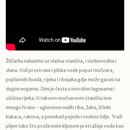
Žličarku nalazimo uz vlažna staništa, i slatkovodna i
slana. Voli prostrane i plitke vode poput močvara,
poplavnih livada, rijeka i ribnjaka gdje može gacati na
dugim nogama. Zimi je česta u morskim lagunama i
ušćima rijeka. U takvom močvarnom staništu ima
mnogo hrane – uglavnom malih riba, žaba, ličinki
kukaca, rakova, a ponekad pojede i vodeno bilje. Traži
plijen tako što proširenim kljunom pretražuje vodu kao