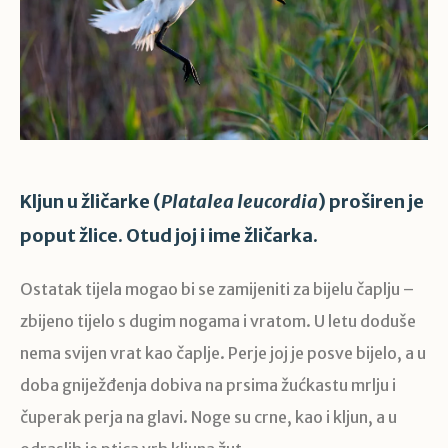
Kljun u žličarke (
Platalea leucordia
) proširen je
poput žlice. Otud joj i ime žličarka.
Ostatak tijela mogao bi se zamijeniti za bijelu čaplju –
zbijeno tijelo s dugim nogama i vratom. U letu doduše
nema svijen vrat kao čaplje. Perje joj je posve bijelo, a u
doba gniježđenja dobiva na prsima žućkastu mrlju i
čuperak perja na glavi. Noge su crne, kao i kljun, a u