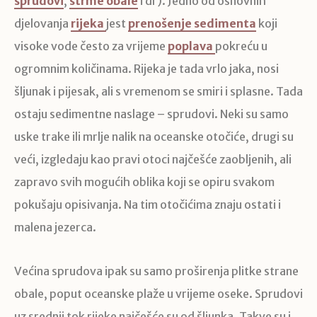
sprudovi
,
strme obale
i dr). Jedno od osnovnih
djelovanja
rijeka
jest
prenošenje sedimenta
koji
visoke vode često za vrijeme
poplava
pokreću u
ogromnim količinama. Rijeka je tada vrlo jaka, nosi
šljunak i pijesak, ali s vremenom se smiri i splasne. Tada
ostaju sedimentne naslage – sprudovi. Neki su samo
uske trake ili mrlje nalik na oceanske otočiće, drugi su
veći, izgledaju kao pravi otoci najčešće zaobljenih, ali
zapravo svih mogućih oblika koji se opiru svakom
pokušaju opisivanja. Na tim otočićima znaju ostati i
malena jezerca.
Većina sprudova ipak su samo proširenja plitke strane
obale, poput oceanske plaže u vrijeme oseke. Sprudovi
uz srednji tok rijeke najčešće su od šljunka. Takve su i