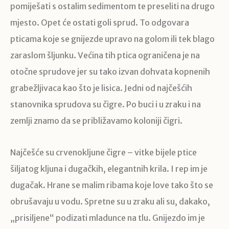
pomiješati s ostalim sedimentom te preseliti na drugo
mjesto. Opet će ostati goli sprud. To odgovara
pticama koje se gnijezde upravo na golom ili tek blago
zaraslom šljunku. Većina tih ptica ograničena je na
otočne sprudove jer su tako izvan dohvata kopnenih
grabežljivaca kao što je lisica. Jedni od najčešćih
stanovnika sprudova su čigre. Po buci i u zraku i na
zemlji znamo da se približavamo koloniji čigri.
Najčešće su crvenokljune čigre – vitke bijele ptice
šiljatog kljuna i dugačkih, elegantnih krila. I rep im je
dugačak. Hrane se malim ribama koje love tako što se
obrušavaju u vodu. Spretne su u zraku ali su, dakako,
„prisiljene“ podizati mladunce na tlu. Gnijezdo im je