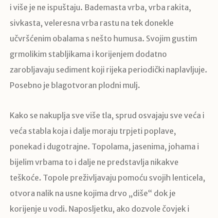
i više je ne ispuštaju. Bademasta vrba, vrba rakita,
sivkasta, veleresna vrba rastu na tek donekle
učvršćenim obalama s nešto humusa. Svojim gustim
grmolikim stabljikama i korijenjem dodatno
zarobljavaju sediment koji rijeka periodički naplavljuje.
Posebno je blagotvoran plodni mulj.
Kako se nakuplja sve više tla, sprud osvajaju sve veća i
veća stabla koja i dalje moraju trpjeti poplave,
ponekad i dugotrajne. Topolama, jasenima, johama i
bijelim vrbama to i dalje ne predstavlja nikakve
teškoće. Topole preživljavaju pomoću svojih lenticela,
otvora nalik na usne kojima drvo „diše“ dok je
korijenje u vodi. Naposljetku, ako dozvole čovjek i