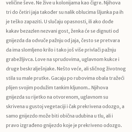
veličine ševe. Ne žive u kolonijama kao čigre. Njihova
tri do četiri jaja također su nalik oblucima šljunka pa ih
je teško zapaziti. U slučaju opasnosti, ili ako dođe
kakav bezazlen nezvani gost, ženka će se dignuti od
gnijezda da odvuče pažnju od jaja, često se pretvara
da ima slomljeno krilo i tako još više privlači pažnju
grabežljivca. Love na sprudovima, uglavnom kukce i
druge beskralješnjake. Nešto veće, ali sličnog životnog
stila su male prutke. Gacaju po rubovima obala tražeći
plijen svojim podužim tankim kljunom.. Njihova
gnijezda su rijetko na otvorenom, uglavnom su
skrivena u gustoj vegetaciji i čak prekrivena odozgo, a
samo gnijezdo može biti obična udubina u tlu, ali i
pravo izgrađeno gnijezdo koje je prekriveno odozgo.