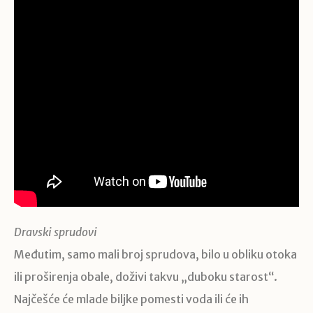
Dravski sprudovi
Međutim, samo mali broj sprudova, bilo u obliku otoka
ili proširenja obale, doživi takvu „duboku starost“.
Najčešće će mlade biljke pomesti voda ili će ih