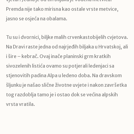
Premda nije tako mirisna kao ostale vrste metvice,
jasno se osjeća na obalama.
Tu su i dvornici, biljke malih crvenkastobijelih cvjetova.
Na Dravi raste jedna od najrjeđih biljaka u Hrvatskoj, ali
i šire – kebrač. Ovaj inače planinski grm kratkih
sivozelenih listića ovamo su potjerali ledenjaci sa
stjenovitih padina Alpa u ledeno doba. Na dravskom
šljunku je našao slične životne uvjete i nakon završetka
tog razdoblja tamo je i ostao dok se većina alpskih
vrsta vratila.