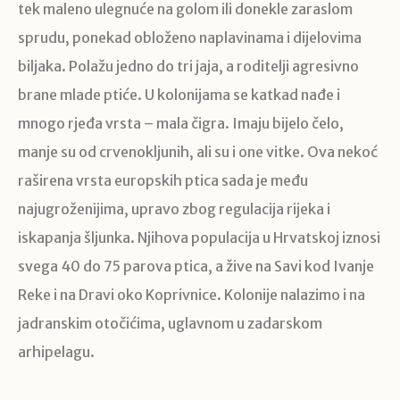
tek maleno ulegnuće na golom ili donekle zaraslom
sprudu, ponekad obloženo naplavinama i dijelovima
biljaka. Polažu jedno do tri jaja, a roditelji agresivno
brane mlade ptiće. U kolonijama se katkad nađe i
mnogo rjeđa vrsta – mala čigra. Imaju bijelo čelo,
manje su od crvenokljunih, ali su i one vitke. Ova nekoć
raširena vrsta europskih ptica sada je među
najugroženijima, upravo zbog regulacija rijeka i
iskapanja šljunka. Njihova populacija u Hrvatskoj iznosi
svega 40 do 75 parova ptica, a žive na Savi kod Ivanje
Reke i na Dravi oko Koprivnice. Kolonije nalazimo i na
jadranskim otočićima, uglavnom u zadarskom
arhipelagu.