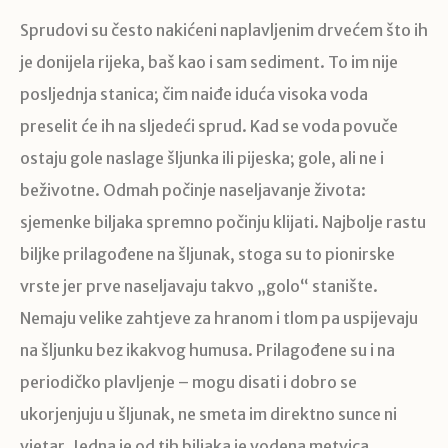
Sprudovi su često nakićeni naplavljenim drvećem što ih
je donijela rijeka, baš kao i sam sediment. To im nije
posljednja stanica; čim naiđe iduća visoka voda
preselit će ih na sljedeći sprud. Kad se voda povuče
ostaju gole naslage šljunka ili pijeska; gole, ali ne i
beživotne. Odmah počinje naseljavanje života:
sjemenke biljaka spremno počinju klijati. Najbolje rastu
biljke prilagođene na šljunak, stoga su to pionirske
vrste jer prve naseljavaju takvo „golo“ stanište.
Nemaju velike zahtjeve za hranom i tlom pa uspijevaju
na šljunku bez ikakvog humusa. Prilagođene su i na
periodičko plavljenje – mogu disati i dobro se
ukorjenjuju u šljunak, ne smeta im direktno sunce ni
vjetar. Jedna je od tih biljaka je vodena metvica.