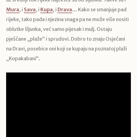
Mura
, i
Sava
, i
Kupa
, i
Drava
… Kako se smanjuje pad
rijeke, tako pada i njezina snaga pa ne može više nositi
oblutke šljunka, već samo pijesak i mulj. Ostaju
pješčane „plaže“ i sprudovi. Dobro to znaju Osječani
na Dravi, posebice oni koji se kupaju na poznatoj plaži
„Kopakabani“.