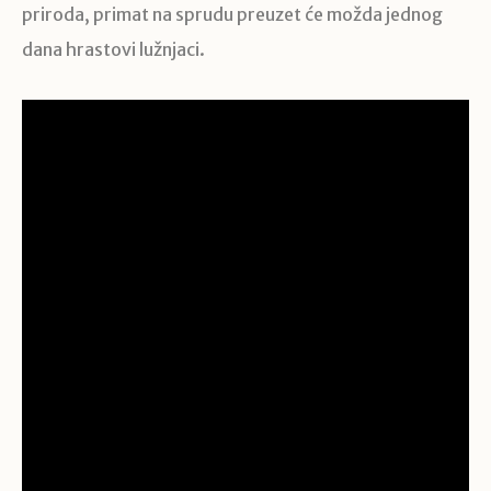
priroda, primat na sprudu preuzet će možda jednog
dana hrastovi lužnjaci.