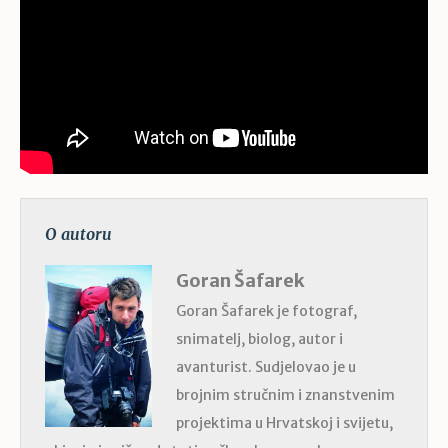
O autoru
Goran Šafarek
Goran Šafarek je fotograf,
snimatelj, biolog, autor i
avanturist. Sudjelovao je u
brojnim stručnim i znanstvenim
projektima u Hrvatskoj i svijetu,