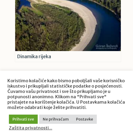
Dinamika rijeka
Koristimo kolačiće kako bismo poboljšali vaše korisničko
iskustvo i prikupljali statističke podatke o posjećenosti.
Čuvamo vašu privatnost i sve što prikupljamo je u
potpunosti anonimno. Klikom na "Prihvati sve"
pristajete na korištenje kolačića. U Postavkama kolačića
O projektu Priroda Hrvatske
možete odabrati koje želite prihvatiti.
Zaštita privatnosti
/ © 2022. Priroda Hrvatske / Goran
Prihvati sve
Ne prihvaćam
Postavke
Šafarek. Sva prava pridržana.
Zaštita privatnosti...