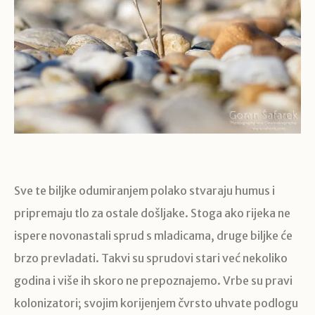
Sve te biljke odumiranjem polako stvaraju humus i
pripremaju tlo za ostale došljake. Stoga ako rijeka ne
ispere novonastali sprud s mladicama, druge biljke će
brzo prevladati. Takvi su sprudovi stari već nekoliko
godina i više ih skoro ne prepoznajemo. Vrbe su pravi
kolonizatori; svojim korijenjem čvrsto uhvate podlogu