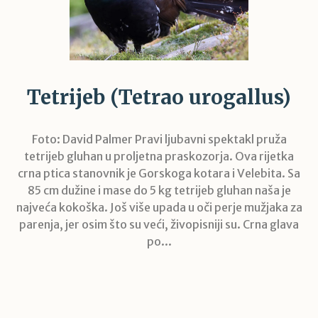
Tetrijeb (Tetrao urogallus)
Foto: David Palmer Pravi ljubavni spektakl pruža
tetrijeb gluhan u proljetna praskozorja. Ova rijetka
crna ptica stanovnik je Gorskoga kotara i Velebita. Sa
85 cm dužine i mase do 5 kg tetrijeb gluhan naša je
najveća kokoška. Još više upada u oči perje mužjaka za
parenja, jer osim što su veći, živopisniji su. Crna glava
po...