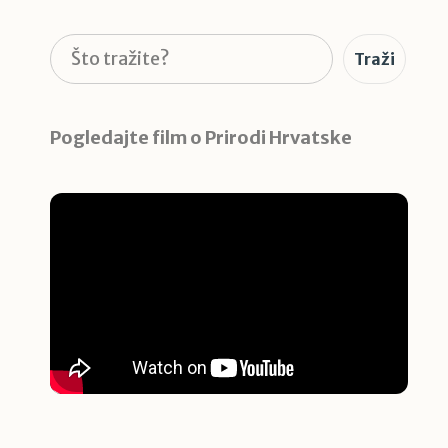
Pretraga
Traži
Pogledajte film o Prirodi Hrvatske