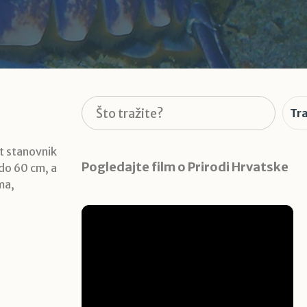
Pretraga
Tra
t stanovnik
Pogledajte film o Prirodi Hrvatske
 do 60 cm, a
ma,