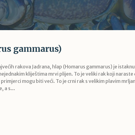
rus gammarus)
najvećih rakova Jadrana, hlap (Homarus gammarus) je istaknu
ejednakim kliještima mrvi plijen. To je veliki rak koji naraste
 primjerci mogu biti veći. To je crni rak s velikim plavim mrlja
, a s...