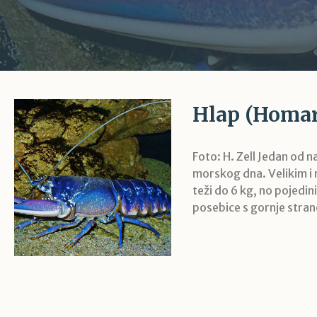
Hlap (Homa
Foto: H. Zell Jedan od 
morskog dna. Velikim i n
teži do 6 kg, no pojedini
posebice s gornje strane