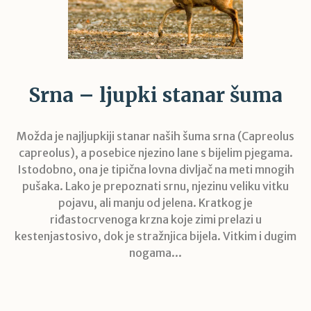
Srna – ljupki stanar šuma
Možda je najljupkiji stanar naših šuma srna (Capreolus
capreolus), a posebice njezino lane s bijelim pjegama.
Istodobno, ona je tipična lovna divljač na meti mnogih
pušaka. Lako je prepoznati srnu, njezinu veliku vitku
pojavu, ali manju od jelena. Kratkog je
riđastocrvenoga krzna koje zimi prelazi u
kestenjastosivo, dok je stražnjica bijela. Vitkim i dugim
nogama...