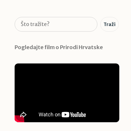
Pretraga
Traži
Pogledajte film o Prirodi Hrvatske