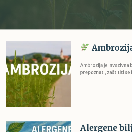
Ambrozija 
Ambrozija je invazivna bi
prepoznati, zaštititi se i
Alergene bilj