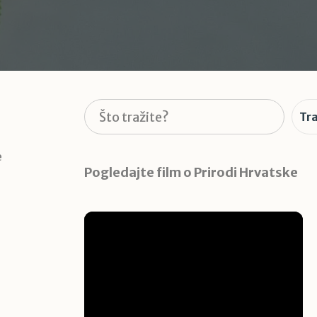
Pretraga
Tra
e
Pogledajte film o Prirodi Hrvatske
i