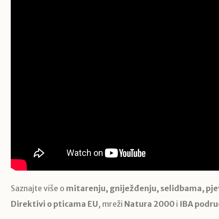
Saznajte više o
mitarenju, gniježđenju, selidbama, pje
Direktivi o pticama EU
, mreži
Natura 2000
i
IBA podru