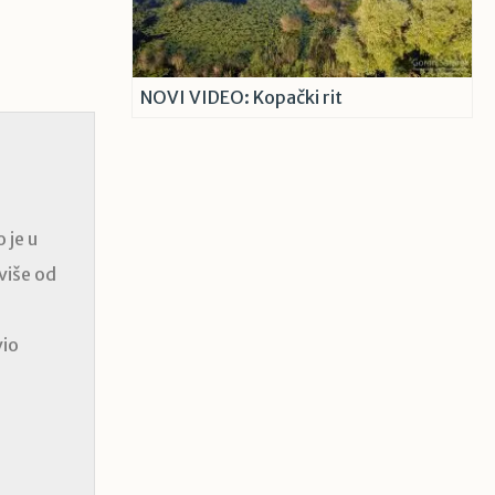
NOVI VIDEO: Kopački rit
 je u
 više od
vio