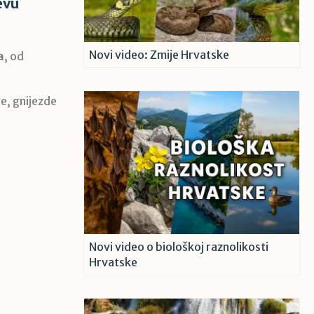
evu
Novi video: Zmije Hrvatske
a
, od
ve, gnijezde
Novi video o biološkoj raznolikosti
Hrvatske