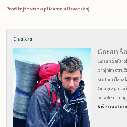
Pročitajte više o pticama u Hrvatskoj
O autoru
Goran Š
Goran Šafarek 
brojnim stručn
stotinu člana
Geographica i
nekoliko knjig
Više o autoru