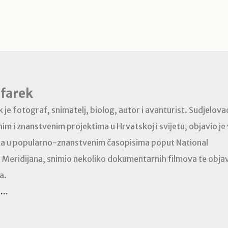
afarek
je fotograf, snimatelj, biolog, autor i avanturist. Sudjelovao
im i znanstvenim projektima u Hrvatskoj i svijetu, objavio je
ka u popularno-znanstvenim časopisima poput National
 Meridijana, snimio nekoliko dokumentarnih filmova te obja
a.
...