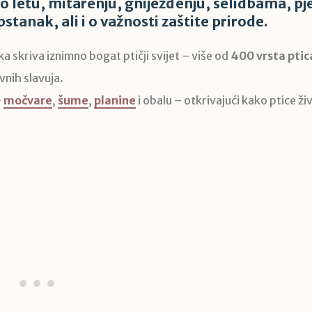
o letu, mitarenju, gniježđenju, selidbama, pj
stanak, ali i o važnosti zaštite prirode.
a skriva iznimno bogat ptičji svijet – više od
400 vrsta ptic
vnih slavuja.
–
močvare
,
šume
,
planine
i obalu – otkrivajući kako ptice ži