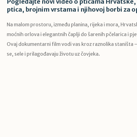
Pogledajte novi video o pticama Hrvatske, 
ptica, brojnim vrstama i njihovoj borbi za op
Na malom prostoru, između planina, rijeka i mora, Hrvatsk
moćnih orlova i elegantnih čaplji do šarenih pčelarica i pje
Ovaj dokumentarni film vodi vas kroz raznolika staništa 
se, sele i prilagođavaju životu uz čovjeka.