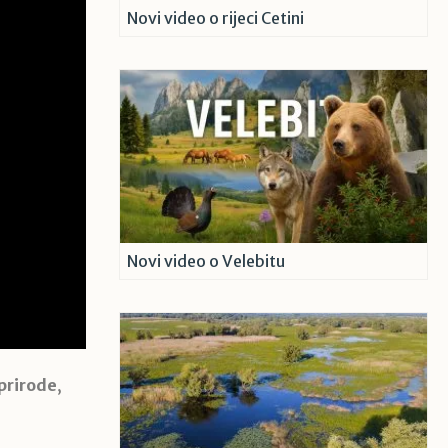
Novi video o rijeci Cetini
Novi video o Velebitu
 prirode
,