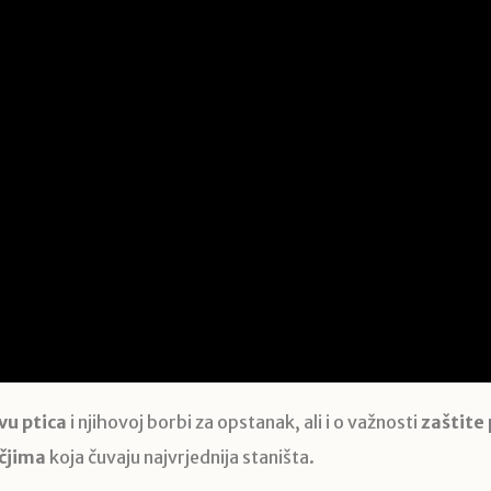
vu ptica
i njihovoj borbi za opstanak, ali i o važnosti
zaštite
čjima
koja čuvaju najvrjednija staništa.