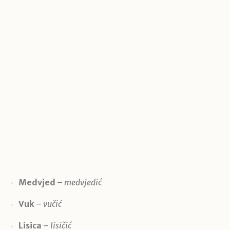
Medvjed
–
medvjedić
Vuk
–
vučić
Lisica
–
lisičić