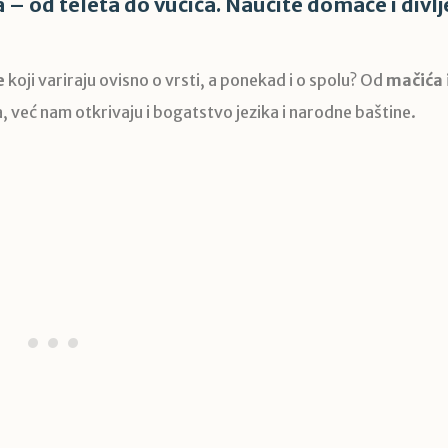
 – od teleta do vučića. Naučite domaće i divlje
e
koji variraju ovisno o vrsti, a ponekad i o spolu? Od
mačića 
, već nam otkrivaju i bogatstvo jezika i narodne baštine.