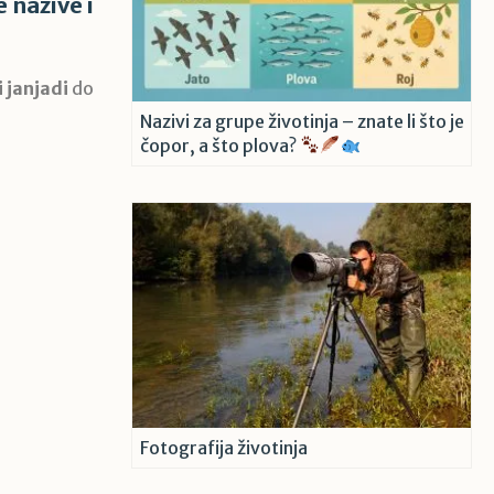
 nazive i
i janjadi
do
Nazivi za grupe životinja – znate li što je
čopor, a što plova?
Fotografija životinja