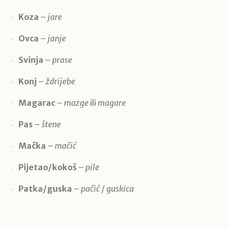
Koza
–
jare
Ovca
–
janje
Svinja
–
prase
Konj
–
ždrijebe
Magarac
–
mazge
ili
magare
Pas
–
štene
Mačka
–
mačić
Pijetao/kokoš
–
pile
Patka/guska
–
pačić
/
guskica