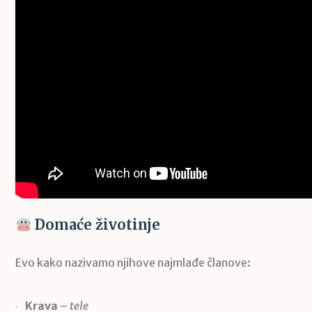
Domaće životinje
Evo kako nazivamo njihove najmlađe članove:
Krava
–
tele