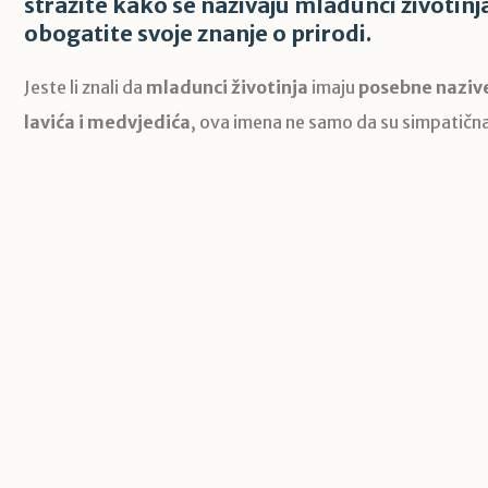
stražite kako se nazivaju mladunci životinja
obogatite svoje znanje o prirodi.
Jeste li znali da
mladunci životinja
imaju
posebne naziv
lavića i medvjedića
, ova imena ne samo da su simpatična